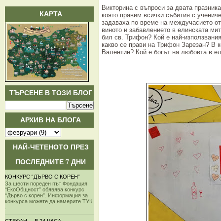
Викторина с въпроси за двата празника
КАРТА
която правим всички събития с учениче
задаваха по време на междучасието от 
виното и забавлението в елинската ми
бил св. Трифон? Кой е най-използвани
какво се прави на Трифон Зарезан? В к
Валентин? Кой е богът на любовта в е
ТЪРСЕНЕ В ТОЗИ БЛОГ
АРХИВ НА БЛОГА
НАЙ-ЧЕТЕНОТО ПРЕЗ
ПОСЛЕДНИТЕ 7 ДНИ
КОНКУРС “ДЪРВО С КОРЕН”
За шести пореден път Фондация
“ЕкоОбщност” обявява конкурс
“Дърво с корен”. Информация за
конкурса можете да намерите ТУК
.