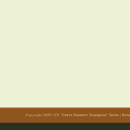
Copyright 2009
|
СУ "Свети Климент Охридски" Троян
|
Вхо