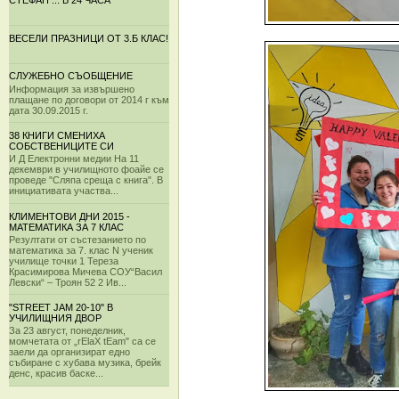
СТЕФАН ... В 24 ЧАСА
ВЕСЕЛИ ПРАЗНИЦИ ОТ 3.Б КЛАС!
СЛУЖЕБНО СЪОБЩЕНИЕ
Информация за извършено
плащане по договори от 2014 г към
дата 30.09.2015 г.
38 КНИГИ СМЕНИХА
СОБСТВЕНИЦИТЕ СИ
И Д Електронни медии На 11
декември в училищното фоайе се
проведе "Сляпа среща с книга". В
инициативата участва...
КЛИМЕНТОВИ ДНИ 2015 -
МАТЕМАТИКА ЗА 7 КЛАС
Резултати от състезанието по
математика за 7. клас N ученик
училище точки 1 Тереза
Красимирова Мичева СОУ“Васил
Левски“ – Троян 52 2 Ив...
"STREET JAM 20-10" В
УЧИЛИЩНИЯ ДВОР
За 23 август, понеделник,
момчетата от „rElaX tEam" са се
заели да организират едно
събиране с хубава музика, брейк
денс, красив баске...