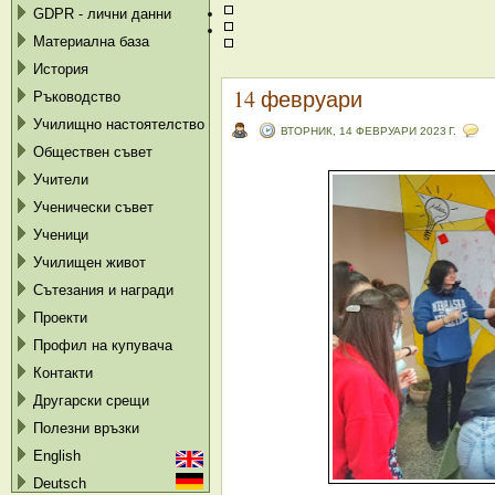
GDPR - лични данни
Материална база
История
14 февруари
Ръководство
Училищно настоятелство
ВТОРНИК, 14 ФЕВРУАРИ 2023 Г.
Обществен съвет
Учители
Ученически съвет
Ученици
Училищен живот
Сътезания и награди
Проекти
Профил на купувача
Контакти
Другарски срещи
Полезни връзки
English
Deutsch