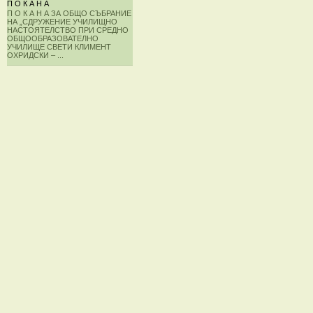
П О К А Н А
П О К А Н А ЗА ОБЩО СЪБРАНИЕ
НА „СДРУЖЕНИЕ УЧИЛИЩНО
НАСТОЯТЕЛСТВО ПРИ СРЕДНО
ОБЩООБРАЗОВАТЕЛНО
УЧИЛИЩЕ СВЕТИ КЛИМЕНТ
ОХРИДСКИ – ...