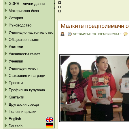
GDPR - лични данни
Материална база
История
Малките предприемачи о
Ръководство
Училищно настоятелство
ЧЕТВЪРТЪК, 20 НОЕМВРИ 2014 Г.
Обществен съвет
Учители
Ученически съвет
Ученици
Училищен живот
Сътезания и награди
Проекти
Профил на купувача
Контакти
Другарски срещи
Полезни връзки
English
Deutsch