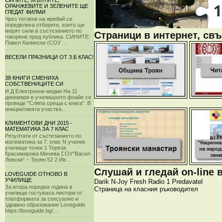
СИНИТЕ, ЖЪЛТИТЕ,
ОРАНЖЕВИТЕ И ЗЕЛЕНИТЕ ЩЕ
ГЛЕДАТ ФИЛМИ
Чрез теглене на жребий се
определиха отборите, които ще
мерят сили в състезанието по
Страници в интернет, свъ
говорене пред публика. СИНИТЕ:
Павел Калински (СОУ ...
ВЕСЕЛИ ПРАЗНИЦИ ОТ 3.Б КЛАС!
38 КНИГИ СМЕНИХА
СОБСТВЕНИЦИТЕ СИ
И Д Електронни медии На 11
декември в училищното фоайе се
проведе "Сляпа среща с книга". В
инициативата участва...
КЛИМЕНТОВИ ДНИ 2015 -
МАТЕМАТИКА ЗА 7 КЛАС
Резултати от състезанието по
математика за 7. клас N ученик
училище точки 1 Тереза
Красимирова Мичева СОУ“Васил
Левски“ – Троян 52 2 Ив...
Слушай и гледай on-line 
LOVEGUIDE ОТНОВО В
УЧИЛИЩЕ
Darik
N-Joy
Fresh
Radio 1
Predavatel
За втора поредна година в
Страница на класния ръководител
училище гостуваха лектори от
платформата за сексуално и
здравно образование Loveguide
https://loveguide.bg/....