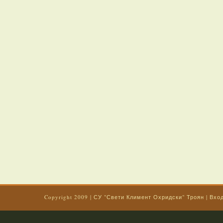
Copyright 2009
|
СУ "Свети Климент Охридски" Троян
|
Вхо