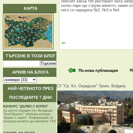
обяснят какъв тип ресторант биха напра
колко пари ще струва менюто, какви х
КАРТА
него се наредиха №2, №3 и №4.
ТЪРСЕНЕ В ТОЗИ БЛОГ
Н
По-нова публикация
АРХИВ НА БЛОГА
СУ "Св. Кл. Охридски" Троян, Bulgaria
НАЙ-ЧЕТЕНОТО ПРЕЗ
ПОСЛЕДНИТЕ 7 ДНИ
КОНКУРС “ДЪРВО С КОРЕН”
За шести пореден път Фондация
“ЕкоОбщност” обявява конкурс
“Дърво с корен”. Информация за
конкурса можете да намерите ТУК
.