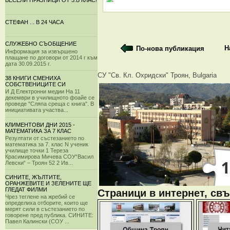
ВЕСЕЛИ ПРАЗНИЦИ ОТ 3.Б КЛАС!
СТЕФАН ... В 24 ЧАСА
СЛУЖЕБНО СЪОБЩЕНИЕ
Н
По-нова публикация
Информация за извършено
плащане по договори от 2014 г към
дата 30.09.2015 г.
СУ "Св. Кл. Охридски" Троян, Bulgaria
38 КНИГИ СМЕНИХА
СОБСТВЕНИЦИТЕ СИ
И Д Електронни медии На 11
декември в училищното фоайе се
проведе "Сляпа среща с книга". В
инициативата участва...
КЛИМЕНТОВИ ДНИ 2015 -
МАТЕМАТИКА ЗА 7 КЛАС
Резултати от състезанието по
математика за 7. клас N ученик
училище точки 1 Тереза
Красимирова Мичева СОУ“Васил
Левски“ – Троян 52 2 Ив...
СИНИТЕ, ЖЪЛТИТЕ,
ОРАНЖЕВИТЕ И ЗЕЛЕНИТЕ ЩЕ
ГЛЕДАТ ФИЛМИ
Страници в интернет, свъ
Чрез теглене на жребий се
определиха отборите, които ще
мерят сили в състезанието по
говорене пред публика. СИНИТЕ:
Павел Калински (СОУ ...