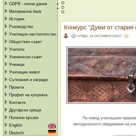
GDPR - лични данни
Материална база
История
Конкурс "Думи от стария 
Ръководство
Училищно настоятелство
СРЯДА, 18 ОКТОМВРИ 2023 Г.
Обществен съвет
Учители
Ученически съвет
Ученици
Училищен живот
Сътезания и награди
Проекти
Профил на купувача
Контакти
Другарски срещи
Полезни връзки
По повод училищния празник
методическото обединение на учи
English
Deutsch