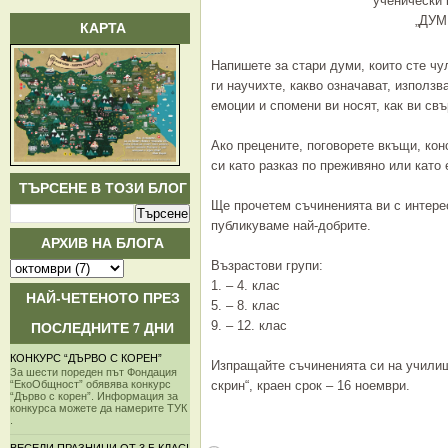
ученически 
„ДУМ
КАРТА
Напишете за стари думи, които сте чул
ги научихте, какво означават, използва
емоции и спомени ви носят, как ви св
Ако прецените, поговорете вкъщи, ко
си като разказ по преживяно или като 
ТЪРСЕНЕ В ТОЗИ БЛОГ
Ще прочетем съчиненията ви с интере
публикуваме най-добрите.
АРХИВ НА БЛОГА
Възрастови групи:
1. – 4. клас
НАЙ-ЧЕТЕНОТО ПРЕЗ
5. – 8. клас
ПОСЛЕДНИТЕ 7 ДНИ
9. – 12. клас
КОНКУРС “ДЪРВО С КОРЕН”
Изпращайте съчиненията си на училищ
За шести пореден път Фондация
скрин“, краен срок – 16 ноември.
“ЕкоОбщност” обявява конкурс
“Дърво с корен”. Информация за
конкурса можете да намерите ТУК
.