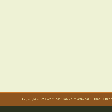
Copyright 2009
|
СУ "Свети Климент Охридски" Троян
|
Вхо