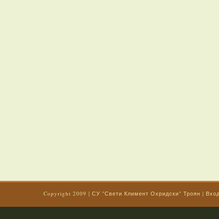
Copyright 2009
|
СУ "Свети Климент Охридски" Троян
|
Вхо