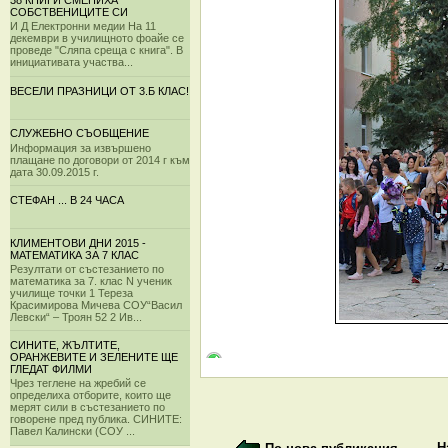
38 КНИГИ СМЕНИХА
СОБСТВЕНИЦИТЕ СИ
И Д Електронни медии На 11
декември в училищното фоайе се
проведе "Сляпа среща с книга". В
инициативата участва...
ВЕСЕЛИ ПРАЗНИЦИ ОТ 3.Б КЛАС!
СЛУЖЕБНО СЪОБЩЕНИЕ
Информация за извършено
плащане по договори от 2014 г към
дата 30.09.2015 г.
СТЕФАН ... В 24 ЧАСА
КЛИМЕНТОВИ ДНИ 2015 -
МАТЕМАТИКА ЗА 7 КЛАС
Резултати от състезанието по
математика за 7. клас N ученик
училище точки 1 Тереза
Красимирова Мичева СОУ“Васил
Левски“ – Троян 52 2 Ив...
СИНИТЕ, ЖЪЛТИТЕ,
ОРАНЖЕВИТЕ И ЗЕЛЕНИТЕ ЩЕ
ГЛЕДАТ ФИЛМИ
Чрез теглене на жребий се
определиха отборите, които ще
мерят сили в състезанието по
говорене пред публика. СИНИТЕ:
Павел Калински (СОУ ...
Н