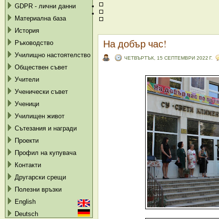
GDPR - лични данни
Материална база
История
На добър час!
Ръководство
Училищно настоятелство
ЧЕТВЪРТЪК, 15 СЕПТЕМВРИ 2022 Г.
Обществен съвет
Учители
Ученически съвет
Ученици
Училищен живот
Сътезания и награди
Проекти
Профил на купувача
Контакти
Другарски срещи
Полезни връзки
English
Deutsch