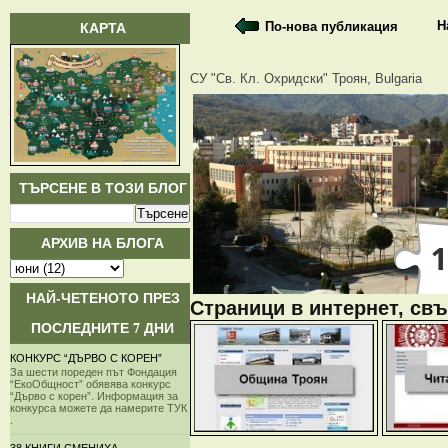
КАРТА
Н
По-нова публикация
СУ "Св. Кл. Охридски" Троян, Bulgaria
ТЪРСЕНЕ В ТОЗИ БЛОГ
АРХИВ НА БЛОГА
НАЙ-ЧЕТЕНОТО ПРЕЗ
Страници в интернет, свъ
ПОСЛЕДНИТЕ 7 ДНИ
КОНКУРС “ДЪРВО С КОРЕН”
За шести пореден път Фондация
“ЕкоОбщност” обявява конкурс
“Дърво с корен”. Информация за
конкурса можете да намерите ТУК
.