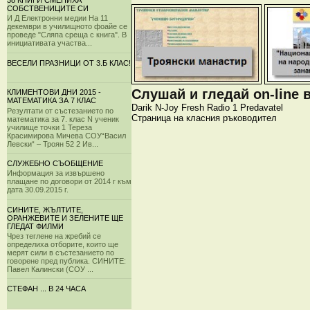
38 КНИГИ СМЕНИХА
СОБСТВЕНИЦИТЕ СИ
И Д Електронни медии На 11
декември в училищното фоайе се
проведе "Сляпа среща с книга". В
инициативата участва...
ВЕСЕЛИ ПРАЗНИЦИ ОТ 3.Б КЛАС!
Слушай и гледай on-line 
КЛИМЕНТОВИ ДНИ 2015 -
МАТЕМАТИКА ЗА 7 КЛАС
Darik
N-Joy
Fresh
Radio 1
Predavatel
Резултати от състезанието по
Страница на класния ръководител
математика за 7. клас N ученик
училище точки 1 Тереза
Красимирова Мичева СОУ“Васил
Левски“ – Троян 52 2 Ив...
СЛУЖЕБНО СЪОБЩЕНИЕ
Информация за извършено
плащане по договори от 2014 г към
дата 30.09.2015 г.
СИНИТЕ, ЖЪЛТИТЕ,
ОРАНЖЕВИТЕ И ЗЕЛЕНИТЕ ЩЕ
ГЛЕДАТ ФИЛМИ
Чрез теглене на жребий се
определиха отборите, които ще
мерят сили в състезанието по
говорене пред публика. СИНИТЕ:
Павел Калински (СОУ ...
СТЕФАН ... В 24 ЧАСА