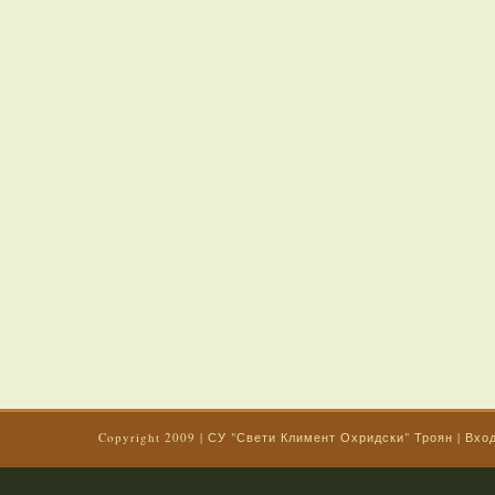
Copyright 2009
|
СУ "Свети Климент Охридски" Троян
|
Вхо