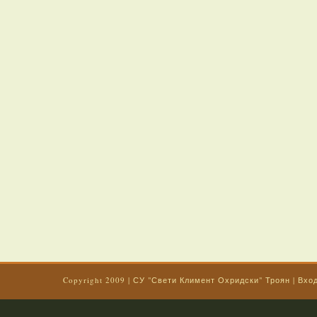
Copyright 2009
|
СУ "Свети Климент Охридски" Троян
|
Вхо