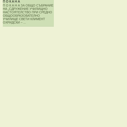
П О К А Н А
П О К А Н А ЗА ОБЩО СЪБРАНИЕ
НА „СДРУЖЕНИЕ УЧИЛИЩНО
НАСТОЯТЕЛСТВО ПРИ СРЕДНО
ОБЩООБРАЗОВАТЕЛНО
УЧИЛИЩЕ СВЕТИ КЛИМЕНТ
ОХРИДСКИ – ...