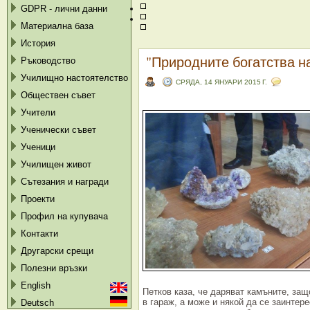
GDPR - лични данни
Материална база
История
"Природните богатства н
Ръководство
Училищно настоятелство
СРЯДА, 14 ЯНУАРИ 2015 Г.
Обществен съвет
Учители
Ученически съвет
Ученици
Училищен живот
Сътезания и награди
Проекти
Профил на купувача
Контакти
Другарски срещи
Полезни връзки
English
Петков каза, че даряват камъните, защ
в гараж, а може и някой да се заинтере
Deutsch