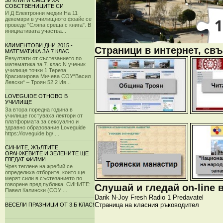
38 КНИГИ СМЕНИХА
СОБСТВЕНИЦИТЕ СИ
И Д Електронни медии На 11
декември в училищното фоайе се
проведе "Сляпа среща с книга". В
инициативата участва...
КЛИМЕНТОВИ ДНИ 2015 -
Страници в интернет, свъ
МАТЕМАТИКА ЗА 7 КЛАС
Резултати от състезанието по
математика за 7. клас N ученик
училище точки 1 Тереза
Красимирова Мичева СОУ“Васил
Левски“ – Троян 52 2 Ив...
LOVEGUIDE ОТНОВО В
УЧИЛИЩЕ
За втора поредна година в
училище гостуваха лектори от
платформата за сексуално и
здравно образование Loveguide
https://loveguide.bg/....
СИНИТЕ, ЖЪЛТИТЕ,
ОРАНЖЕВИТЕ И ЗЕЛЕНИТЕ ЩЕ
ГЛЕДАТ ФИЛМИ
Чрез теглене на жребий се
определиха отборите, които ще
мерят сили в състезанието по
говорене пред публика. СИНИТЕ:
Слушай и гледай on-line 
Павел Калински (СОУ ...
Darik
N-Joy
Fresh
Radio 1
Predavatel
Страница на класния ръководител
ВЕСЕЛИ ПРАЗНИЦИ ОТ 3.Б КЛАС!