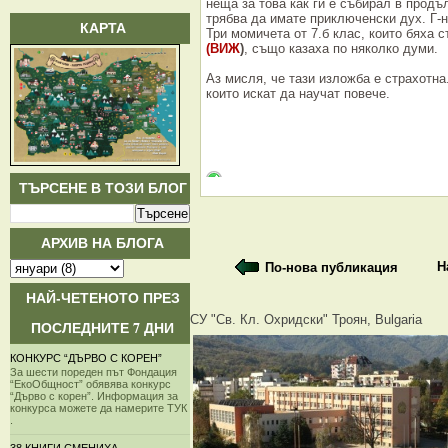
неща за това как ги е събирал в продъ
трябва да имате приключенски дух. Г-н
КАРТА
Три момичета от 7.б клас, които бяха
(ВИЖ
)
, също казаха по няколко думи.
Аз мисля, че тази изложба е страхотна.
които искат да научат повече.
ТЪРСЕНЕ В ТОЗИ БЛОГ
АРХИВ НА БЛОГА
Н
По-нова публикация
НАЙ-ЧЕТЕНОТО ПРЕЗ
СУ "Св. Кл. Охридски" Троян, Bulgaria
ПОСЛЕДНИТЕ 7 ДНИ
КОНКУРС “ДЪРВО С КОРЕН”
За шести пореден път Фондация
“ЕкоОбщност” обявява конкурс
“Дърво с корен”. Информация за
конкурса можете да намерите ТУК
.