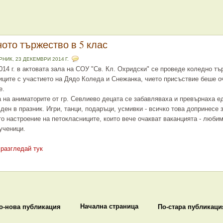
ото тържество в 5 клас
РНИК, 23 ДЕКЕМВРИ 2014 Г.
014 г. в актовата зала на СОУ "Св. Кл. Охридски" се проведе коледно тъ
иците с участието на Дядо Коледа и Снежанка, чието присъствие беше о
е.
 на аниматорите от гр. Севлиево децата се забавляваха и превърнаха е
ден в празник. Игри, танци, подаръци, усмивки - всичко това допринесе 
то настроение на петокласниците, които вече очакват ваканцията - люби
ученици.
разгледай тук
Начална страница
о-нова публикация
По-стара публикаци