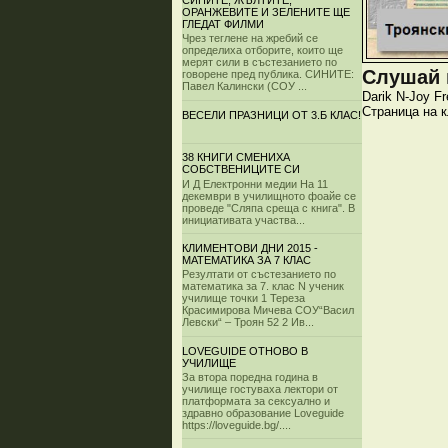
СИНИТЕ, ЖЪЛТИТЕ,
ОРАНЖЕВИТЕ И ЗЕЛЕНИТЕ ЩЕ
ГЛЕДАТ ФИЛМИ
Чрез теглене на жребий се
определиха отборите, които ще
мерят сили в състезанието по
Слушай и
говорене пред публика. СИНИТЕ:
Павел Калински (СОУ ...
Darik
N-Joy
Fr
Страница на 
ВЕСЕЛИ ПРАЗНИЦИ ОТ 3.Б КЛАС!
38 КНИГИ СМЕНИХА
СОБСТВЕНИЦИТЕ СИ
И Д Електронни медии На 11
декември в училищното фоайе се
проведе "Сляпа среща с книга". В
инициативата участва...
КЛИМЕНТОВИ ДНИ 2015 -
МАТЕМАТИКА ЗА 7 КЛАС
Резултати от състезанието по
математика за 7. клас N ученик
училище точки 1 Тереза
Красимирова Мичева СОУ“Васил
Левски“ – Троян 52 2 Ив...
LOVEGUIDE ОТНОВО В
УЧИЛИЩЕ
За втора поредна година в
училище гостуваха лектори от
платформата за сексуално и
здравно образование Loveguide
https://loveguide.bg/....