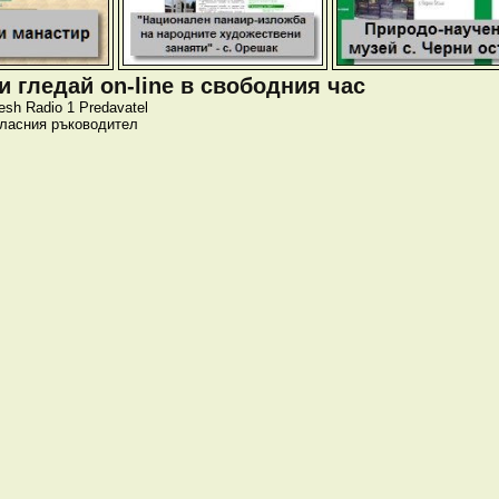
 гледай on-line в свободния час
esh
Radio 1
Predavatel
класния ръководител