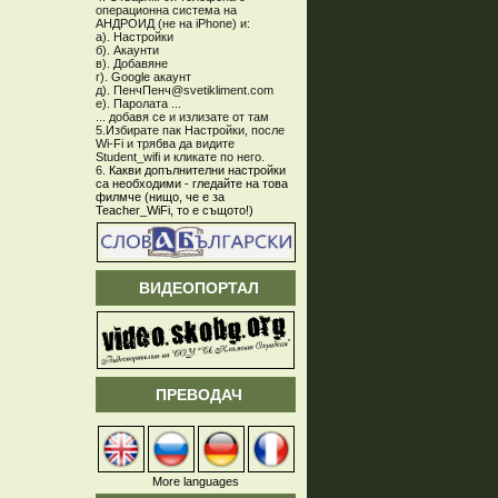
операционна система на
АНДРОИД (не на iPhone) и:
а). Настройки
б). Акаунти
в). Добавяне
г). Google акаунт
д). ПенчПенч@svetikliment.com
е). Паролата ...
... добавя се и излизате от там
5.Избирате пак Настройки, после
Wi-Fi и трябва да видите
Student_wifi и кликате по него.
6.
Какви допълнителни настройки
са необходими - гледайте на това
филмче (нищо, че е за
Teacher_WiFi, то е същото!)
ВИДЕОПОРТАЛ
ПРЕВОДАЧ
More languages