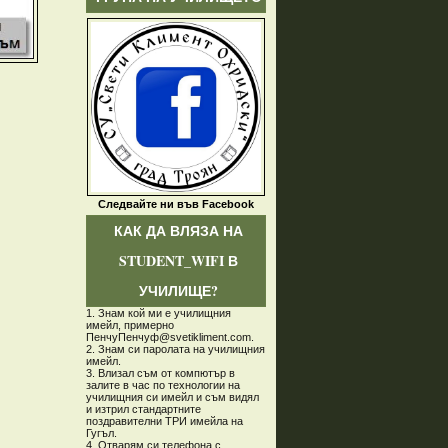
Следвайте ни във Facebook
КАК ДА ВЛЯЗА НА
STUDENT_WIFI В
УЧИЛИЩЕ?
1. Знам кой ми е училищния
имейл, примерно
ПенчуПенчуф@svetikliment.com.
2. Знам си паролата на училищния
имейл.
3. Влизал съм от компютър в
залите в час по технологии на
училищния си имейл и съм видял
и изтрил стандартните
поздравителни ТРИ имейла на
Гугъл.
4. Отварям си телефона с