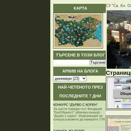
СУ "Св. Кл. О
КАРТА
ТЪРСЕНЕ В ТОЗИ БЛОГ
АРХИВ НА БЛОГА
Страници
НАЙ-ЧЕТЕНОТО ПРЕЗ
ПОСЛЕДНИТЕ 7 ДНИ
КОНКУРС “ДЪРВО С КОРЕН”
За шести пореден път Фондация
“ЕкоОбщност” обявява конкурс
“Дърво с корен”. Информация за
конкурса можете да намерите ТУК
.