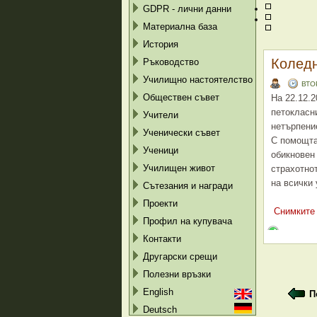
GDPR - лични данни
Материална база
История
Коледн
Ръководство
Училищно настоятелство
ВТО
Обществен съвет
На 22.12.2
петокласн
Учители
нетърпени
Ученически съвет
С помощта
Ученици
обикновен 
Училищен живот
страхотно
на всички 
Сътезания и награди
Проекти
Снимките 
Профил на купувача
Контакти
Другарски срещи
Полезни връзки
English
П
Deutsch