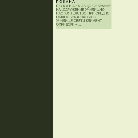
П О К А Н А
П О К А Н А ЗА ОБЩО СЪБРАНИЕ
НА „СДРУЖЕНИЕ УЧИЛИЩНО
НАСТОЯТЕЛСТВО ПРИ СРЕДНО
ОБЩООБРАЗОВАТЕЛНО
УЧИЛИЩЕ СВЕТИ КЛИМЕНТ
ОХРИДСКИ – ...