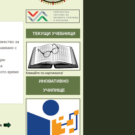
ТЕКУЩИ УЧЕБНИЦИ
ржество за
чаквано с
дин
за
мото време
Кликайте по картинката!
ИНОВАТИВНО
УЧИЛИЩЕ
я