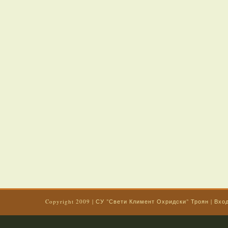
Copyright 2009
|
СУ "Свети Климент Охридски" Троян
|
Вхо