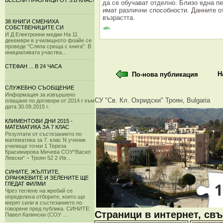
ВЕСЕЛИ ПРАЗНИЦИ ОТ 3.Б КЛАС!
да се обучават отделно. Близо една пе
имат различни способности. Данните от
възрастта.
38 КНИГИ СМЕНИХА
СОБСТВЕНИЦИТЕ СИ
И Д Електронни медии На 11
декември в училищното фоайе се
проведе "Сляпа среща с книга". В
инициативата участва...
СТЕФАН ... В 24 ЧАСА
Н
По-нова публикация
СЛУЖЕБНО СЪОБЩЕНИЕ
Информация за извършено
СУ "Св. Кл. Охридски" Троян, Bulgaria
плащане по договори от 2014 г към
дата 30.09.2015 г.
КЛИМЕНТОВИ ДНИ 2015 -
МАТЕМАТИКА ЗА 7 КЛАС
Резултати от състезанието по
математика за 7. клас N ученик
училище точки 1 Тереза
Красимирова Мичева СОУ“Васил
Левски“ – Троян 52 2 Ив...
СИНИТЕ, ЖЪЛТИТЕ,
ОРАНЖЕВИТЕ И ЗЕЛЕНИТЕ ЩЕ
ГЛЕДАТ ФИЛМИ
Чрез теглене на жребий се
определиха отборите, които ще
мерят сили в състезанието по
говорене пред публика. СИНИТЕ:
Страници в интернет, свъ
Павел Калински (СОУ ...