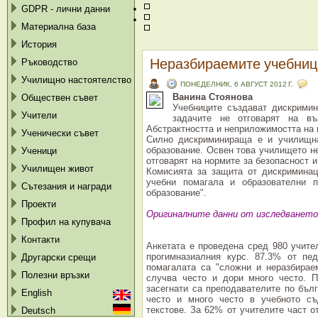
GDPR - лични данни
Материална база
История
Неразбираемите учебниц
Ръководство
Училищно настоятелство
ПОНЕДЕЛНИК, 6 АВГУСТ 2012 Г.
Ванина Стоянова
Обществен съвет
Учебниците създават дискримин
Учители
задачите не отговарят на въ
Абстрактността и неприложимостта на
Ученически съвет
Силно дискриминираща е и училищна
образование. Освен това училището не
Ученици
отговарят на нормите за безопасност и
Училищен живот
Комисията за защита от дискриминац
учебни помагала и образователни п
Сътезания и награди
образование".
Проекти
Оригиналните данни от изследването
Профил на купувача
Контакти
Анкетата е проведена сред 980 учите
прогимназиалния курс. 87.3% от пед
Другарски срещи
помагалата са "сложни и неразбираем
Полезни връзки
случва често и дори много често. П
засегнати са преподавателите по бълг
English
често и много често в учебното с
текстове. За 62% от учителите част о
Deutsch