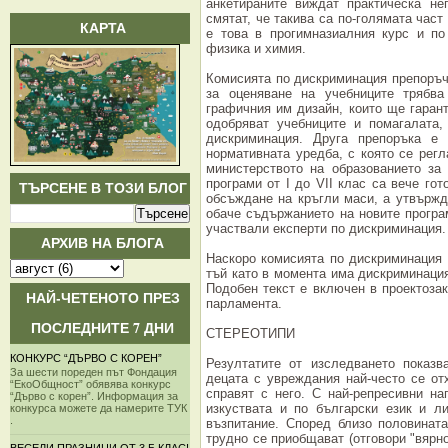
анкетираните виждат практическа не
смятат, че такива са по-голямата час
КАРТА
е това в прогимназиалния курс и по
физика и химия.
Комисията по дискриминация препоръчв
за оценяване на учебниците трябв
графичния им дизайн, които ще гарант
одобряват учебниците и помагалата,
дискриминация. Друга препоръка е
нормативната уредба, с която се регл
министерството на образованието за
програми от I до VII клас са вече го
ТЪРСЕНЕ В ТОЗИ БЛОГ
обсъждане на кръгли маси, а утвържд
обаче съдържанието на новите програм
участвали експерти по дискриминация.
АРХИВ НА БЛОГА
Наскоро комисията по дискриминация
тъй като в момента има дискриминация
Подобен текст е включен в проектозак
НАЙ-ЧЕТЕНОТО ПРЕЗ
парламента.
ПОСЛЕДНИТЕ 7 ДНИ
СТЕРЕОТИПИ
КОНКУРС “ДЪРВО С КОРЕН”
Резултатите от изследването показ
За шести пореден път Фондация
децата с увреждания най-често се от
“ЕкоОбщност” обявява конкурс
справят с него. С най-репресивни на
“Дърво с корен”. Информация за
изкуствата и по български език и л
конкурса можете да намерите ТУК
.
възпитание. Според близо половинат
трудно се приобщават (отговори "вярно"