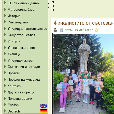
GDPR - лични данни
Материална база
История
Финалистите от състеза
Ръководство
Училищно настоятелство
ПЕТЪК, 29 МАЙ 2026 Г.
Обществен съвет
Учители
Ученически съвет
Ученици
Училищен живот
Сътезания и награди
Проекти
Профил на купувача
Контакти
Другарски срещи
Полезни връзки
English
Deutsch