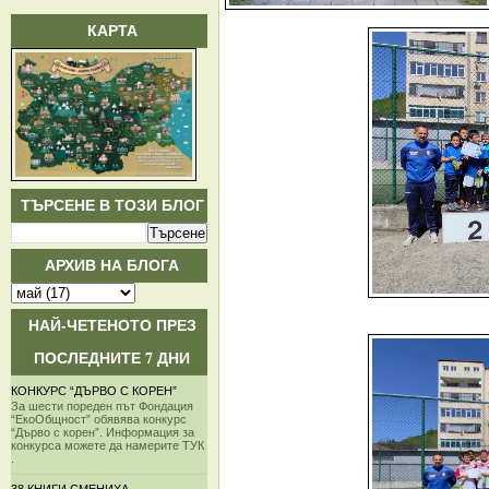
КАРТА
ТЪРСЕНЕ В ТОЗИ БЛОГ
АРХИВ НА БЛОГА
НАЙ-ЧЕТЕНОТО ПРЕЗ
ПОСЛЕДНИТЕ 7 ДНИ
КОНКУРС “ДЪРВО С КОРЕН”
За шести пореден път Фондация
“ЕкоОбщност” обявява конкурс
“Дърво с корен”. Информация за
конкурса можете да намерите ТУК
.