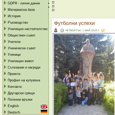
GDPR - лични данни
Материална база
История
Футболни успехи
Ръководство
Училищно настоятелство
ЧЕТВЪРТЪК, 1 МАЙ 2025 Г.
Обществен съвет
Учители
Ученически съвет
Ученици
Училищен живот
Сътезания и награди
Проекти
Профил на купувача
Контакти
Другарски срещи
Полезни връзки
English
Deutsch