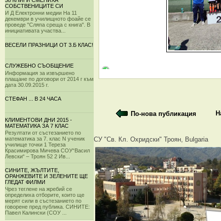
38 КНИГИ СМЕНИХА
СОБСТВЕНИЦИТЕ СИ
И Д Електронни медии На 11
декември в училищното фоайе се
проведе "Сляпа среща с книга". В
инициативата участва...
ВЕСЕЛИ ПРАЗНИЦИ ОТ 3.Б КЛАС!
СЛУЖЕБНО СЪОБЩЕНИЕ
Информация за извършено
плащане по договори от 2014 г към
дата 30.09.2015 г.
СТЕФАН ... В 24 ЧАСА
Н
По-нова публикация
КЛИМЕНТОВИ ДНИ 2015 -
МАТЕМАТИКА ЗА 7 КЛАС
Резултати от състезанието по
СУ "Св. Кл. Охридски" Троян, Bulgaria
математика за 7. клас N ученик
училище точки 1 Тереза
Красимирова Мичева СОУ“Васил
Левски“ – Троян 52 2 Ив...
СИНИТЕ, ЖЪЛТИТЕ,
ОРАНЖЕВИТЕ И ЗЕЛЕНИТЕ ЩЕ
ГЛЕДАТ ФИЛМИ
Чрез теглене на жребий се
определиха отборите, които ще
мерят сили в състезанието по
говорене пред публика. СИНИТЕ:
Павел Калински (СОУ ...