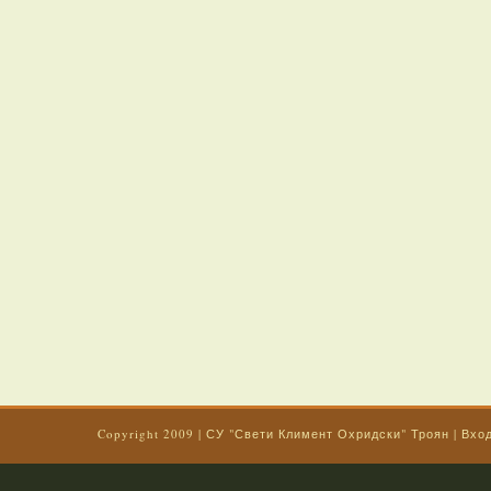
Copyright 2009
|
СУ "Свети Климент Охридски" Троян
|
Вхо