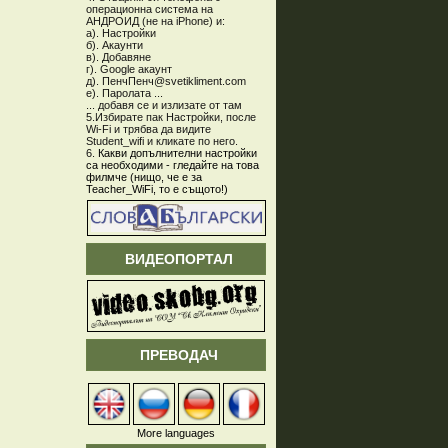
операционна система на
АНДРОИД (не на iPhone) и:
а). Настройки
б). Акаунти
в). Добавяне
г). Google акаунт
д). ПенчПенч@svetikliment.com
е). Паролата ...
... добавя се и излизате от там
5.Избирате пак Настройки, после
Wi-Fi и трябва да видите
Student_wifi и кликате по него.
6.
Какви допълнителни настройки
са необходими - гледайте на това
филмче (нищо, че е за
Teacher_WiFi, то е същото!)
ВИДЕОПОРТАЛ
ПРЕВОДАЧ
More languages