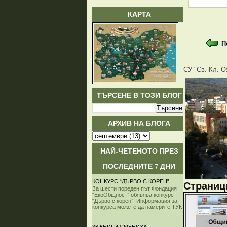
КАРТА
П
СУ "Св. Кл. О
ТЪРСЕНЕ В ТОЗИ БЛОГ
АРХИВ НА БЛОГА
НАЙ-ЧЕТЕНОТО ПРЕЗ
ПОСЛЕДНИТЕ 7 ДНИ
КОНКУРС “ДЪРВО С КОРЕН”
Страници
За шести пореден път Фондация
“ЕкоОбщност” обявява конкурс
“Дърво с корен”. Информация за
конкурса можете да намерите ТУК
.