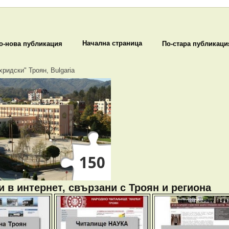
Начална страница
о-нова публикация
По-стара публикаци
хридски" Троян, Bulgaria
 в интернет, свързани с Троян и региона