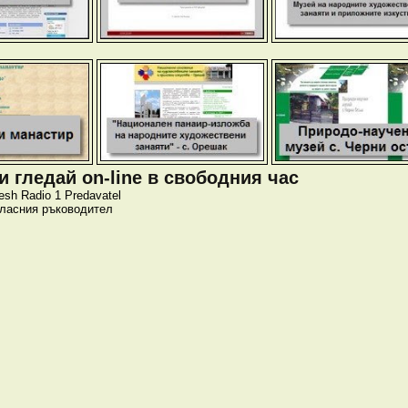
 гледай on-line в свободния час
esh
Radio 1
Predavatel
класния ръководител