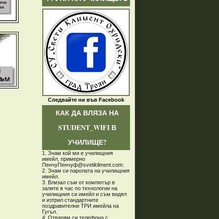
Следвайте ни във Facebook
КАК ДА ВЛЯЗА НА
STUDENT_WIFI В
УЧИЛИЩЕ?
1. Знам кой ми е училищния
имейл, примерно
ПенчуПенчуф@svetikliment.com.
2. Знам си паролата на училищния
имейл.
3. Влизал съм от компютър в
залите в час по технологии на
училищния си имейл и съм видял
и изтрил стандартните
поздравителни ТРИ имейла на
Гугъл.
4. Отварям си телефона с