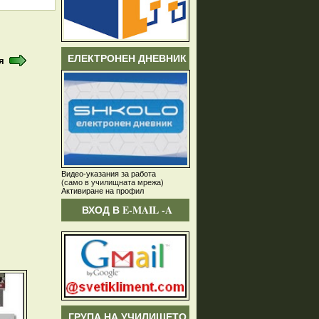
ЕЛЕКТРОНЕН ДНЕВНИК
я
Видео-указания за работа
(само в училищната мрежа)
Активиране на профил
ВХОД В E-MAIL -A
ГРУПА НА УЧИЛИЩЕТО