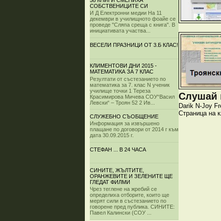
38 КНИГИ СМЕНИХА
СОБСТВЕНИЦИТЕ СИ
И Д Електронни медии На 11
декември в училищното фоайе се
проведе "Сляпа среща с книга". В
инициативата участва...
ВЕСЕЛИ ПРАЗНИЦИ ОТ 3.Б КЛАС!
КЛИМЕНТОВИ ДНИ 2015 -
МАТЕМАТИКА ЗА 7 КЛАС
Резултати от състезанието по
математика за 7. клас N ученик
училище точки 1 Тереза
Слушай и
Красимирова Мичева СОУ“Васил
Левски“ – Троян 52 2 Ив...
Darik
N-Joy
Fr
Страница на 
СЛУЖЕБНО СЪОБЩЕНИЕ
Информация за извършено
плащане по договори от 2014 г към
дата 30.09.2015 г.
СТЕФАН ... В 24 ЧАСА
СИНИТЕ, ЖЪЛТИТЕ,
ОРАНЖЕВИТЕ И ЗЕЛЕНИТЕ ЩЕ
ГЛЕДАТ ФИЛМИ
Чрез теглене на жребий се
определиха отборите, които ще
мерят сили в състезанието по
говорене пред публика. СИНИТЕ:
Павел Калински (СОУ ...