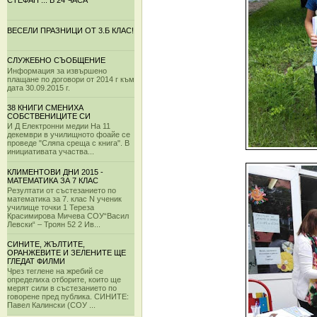
СТЕФАН ... В 24 ЧАСА
ВЕСЕЛИ ПРАЗНИЦИ ОТ 3.Б КЛАС!
СЛУЖЕБНО СЪОБЩЕНИЕ
Информация за извършено
плащане по договори от 2014 г към
дата 30.09.2015 г.
38 КНИГИ СМЕНИХА
СОБСТВЕНИЦИТЕ СИ
И Д Електронни медии На 11
декември в училищното фоайе се
проведе "Сляпа среща с книга". В
инициативата участва...
КЛИМЕНТОВИ ДНИ 2015 -
МАТЕМАТИКА ЗА 7 КЛАС
Резултати от състезанието по
математика за 7. клас N ученик
училище точки 1 Тереза
Красимирова Мичева СОУ“Васил
Левски“ – Троян 52 2 Ив...
СИНИТЕ, ЖЪЛТИТЕ,
ОРАНЖЕВИТЕ И ЗЕЛЕНИТЕ ЩЕ
ГЛЕДАТ ФИЛМИ
Чрез теглене на жребий се
определиха отборите, които ще
мерят сили в състезанието по
говорене пред публика. СИНИТЕ:
Павел Калински (СОУ ...