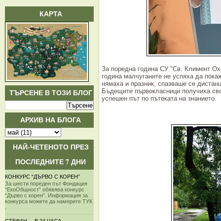
КАРТА
За поредна година СУ "Св. Климент Ох
година малчуганите не успяха да покаж
нямаха и празник, спазваше се дистанц
Бъдещите първокласници получиха сво
ТЪРСЕНЕ В ТОЗИ БЛОГ
успешен път по пътеката на знанието.
АРХИВ НА БЛОГА
НАЙ-ЧЕТЕНОТО ПРЕЗ
ПОСЛЕДНИТЕ 7 ДНИ
КОНКУРС “ДЪРВО С КОРЕН”
За шести пореден път Фондация
“ЕкоОбщност” обявява конкурс
“Дърво с корен”. Информация за
конкурса можете да намерите ТУК
.