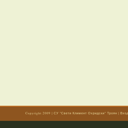
Copyright 2009
|
СУ "Свети Климент Охридски" Троян
|
Вхо