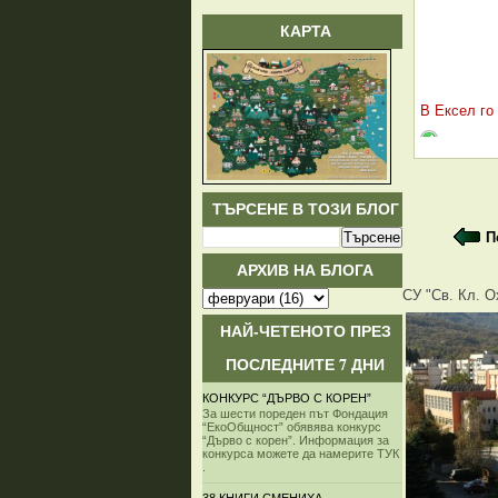
КАРТА
В Ексел го
ТЪРСЕНЕ В ТОЗИ БЛОГ
П
АРХИВ НА БЛОГА
СУ "Св. Кл. О
НАЙ-ЧЕТЕНОТО ПРЕЗ
ПОСЛЕДНИТЕ 7 ДНИ
КОНКУРС “ДЪРВО С КОРЕН”
За шести пореден път Фондация
“ЕкоОбщност” обявява конкурс
“Дърво с корен”. Информация за
конкурса можете да намерите ТУК
.