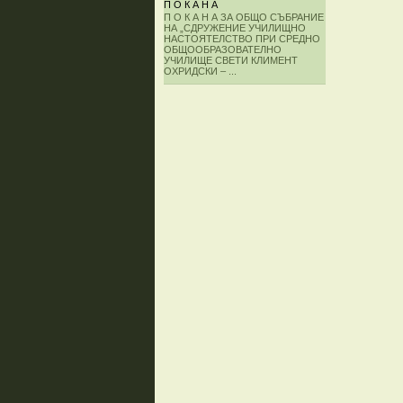
П О К А Н А
П О К А Н А ЗА ОБЩО СЪБРАНИЕ
НА „СДРУЖЕНИЕ УЧИЛИЩНО
НАСТОЯТЕЛСТВО ПРИ СРЕДНО
ОБЩООБРАЗОВАТЕЛНО
УЧИЛИЩЕ СВЕТИ КЛИМЕНТ
ОХРИДСКИ – ...