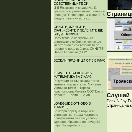
38 КНИГИ СМЕНИХА
СОБСТВЕНИЦИТЕ СИ
И Д Електронни медии На 11
декември в училищното фоайе се
Страници
проведе "Сляпа среща с книга". В
инициативата участва...
СИНИТЕ, ЖЪЛТИТЕ,
ОРАНЖЕВИТЕ И ЗЕЛЕНИТЕ ЩЕ
ГЛЕДАТ ФИЛМИ
Чрез теглене на жребий се
определиха отборите, които ще
мерят сили в състезанието по
говорене пред публика. СИНИТЕ:
Павел Калински (СОУ ...
ВЕСЕЛИ ПРАЗНИЦИ ОТ 3.Б КЛАС!
КЛИМЕНТОВИ ДНИ 2015 -
МАТЕМАТИКА ЗА 7 КЛАС
Резултати от състезанието по
математика за 7. клас N ученик
училище точки 1 Тереза
Красимирова Мичева СОУ“Васил
Слушай и
Левски“ – Троян 52 2 Ив...
Darik
N-Joy
Fr
LOVEGUIDE ОТНОВО В
Страница на 
УЧИЛИЩЕ
За втора поредна година в
училище гостуваха лектори от
платформата за сексуално и
здравно образование Loveguide
https://loveguide.bg/....