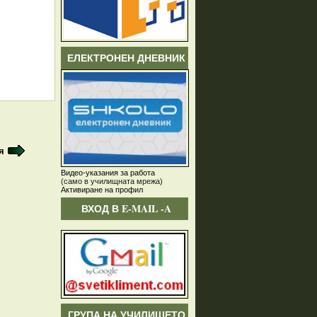
ЕЛЕКТРОНЕН ДНЕВНИК
я
Видео-указания за работа
(само в училищната мрежа)
Активиране на профил
ВХОД В E-MAIL -A
ГРУПА НА УЧИЛИЩЕТО