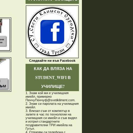
Следвайте ни във Facebook
КАК ДА ВЛЯЗА НА
STUDENT_WIFI В
УЧИЛИЩЕ?
1. Знам кой ми е училищния
имейл, примерно
ПенчуПенчуф@svetikliment.com.
2. Знам си паролата на училищния
имейл.
3. Влизал съм от компютър в
залите в час по технологии на
училищния си имейл и съм видял
и изтрил стандартните
поздравителни ТРИ имейла на
Гугъл.
4. Отварям си телефона с