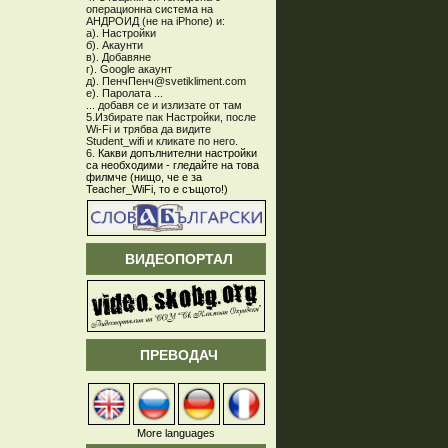
операционна система на
АНДРОИД (не на iPhone) и:
а). Настройки
б). Акаунти
в). Добавяне
г). Google акаунт
д). ПенчПенч@svetikliment.com
е). Паролата ...
... добавя се и излизате от там
5.Избирате пак Настройки, после
Wi-Fi и трябва да видите
Student_wifi и кликате по него.
6.
Какви допълнителни настройки
са необходими - гледайте на това
филмче (нищо, че е за
Teacher_WiFi, то е същото!)
ВИДЕОПОРТАЛ
ПРЕВОДАЧ
More languages