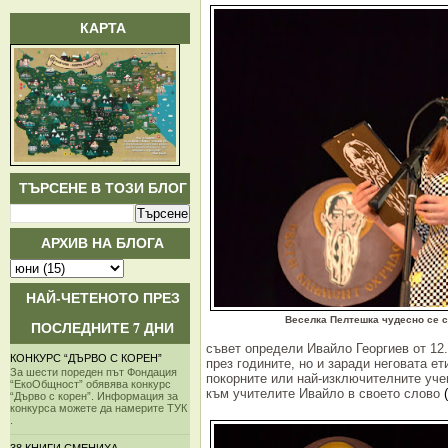
КАРТА
ТЪРСЕНЕ В ТОЗИ БЛОГ
АРХИВ НА БЛОГА
НАЙ-ЧЕТЕНОТО ПРЕЗ
Веселка Пелтешка чудесно се с
ПОСЛЕДНИТЕ 7 ДНИ
съвет определи Ивайло Георгиев от 12
КОНКУРС “ДЪРВО С КОРЕН”
през годините, но и заради неговата ет
За шести пореден път Фондация
покорните или най-изключителните уче
“ЕкоОбщност” обявява конкурс
към учителите Ивайло в своето слово
“Дърво с корен”. Информация за
конкурса можете да намерите ТУК
.