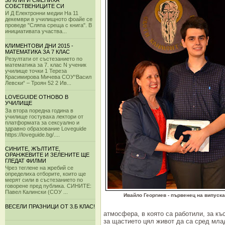
38 КНИГИ СМЕНИХА
СОБСТВЕНИЦИТЕ СИ
И Д Електронни медии На 11
декември в училищното фоайе се
проведе "Сляпа среща с книга". В
инициативата участва...
КЛИМЕНТОВИ ДНИ 2015 -
МАТЕМАТИКА ЗА 7 КЛАС
Резултати от състезанието по
математика за 7. клас N ученик
училище точки 1 Тереза
Красимирова Мичева СОУ“Васил
Левски“ – Троян 52 2 Ив...
LOVEGUIDE ОТНОВО В
УЧИЛИЩЕ
За втора поредна година в
училище гостуваха лектори от
платформата за сексуално и
здравно образование Loveguide
https://loveguide.bg/....
СИНИТЕ, ЖЪЛТИТЕ,
ОРАНЖЕВИТЕ И ЗЕЛЕНИТЕ ЩЕ
ГЛЕДАТ ФИЛМИ
Чрез теглене на жребий се
определиха отборите, които ще
мерят сили в състезанието по
говорене пред публика. СИНИТЕ:
Павел Калински (СОУ ...
Ивайло Георгиев - първенец на випуска
ВЕСЕЛИ ПРАЗНИЦИ ОТ 3.Б КЛАС!
атмосфера, в която са работили, за къ
за щастието цял живот да са сред мла