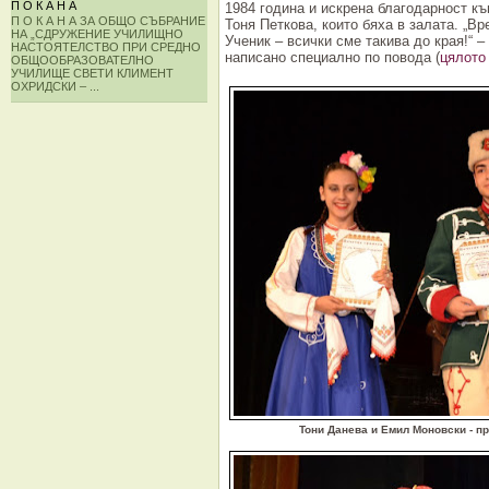
П О К А Н А
1984 година и искрена благодарност к
П О К А Н А ЗА ОБЩО СЪБРАНИЕ
Тоня Петкова, които бяха в залата. „Вр
НА „СДРУЖЕНИЕ УЧИЛИЩНО
Ученик – всички сме такива до края!“ 
НАСТОЯТЕЛСТВО ПРИ СРЕДНО
написано специално по повода (
цялото
ОБЩООБРАЗОВАТЕЛНО
УЧИЛИЩЕ СВЕТИ КЛИМЕНТ
ОХРИДСКИ – ...
Тони Данева и Емил Моновски - п