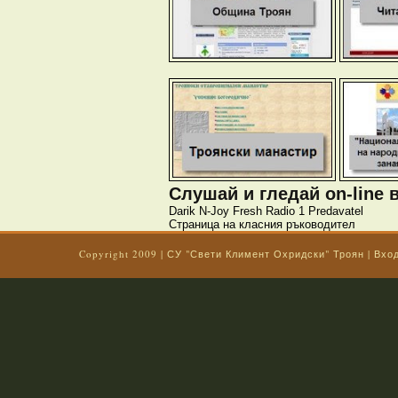
Слушай и гледай on-line 
Darik
N-Joy
Fresh
Radio 1
Predavatel
Страница на класния ръководител
Copyright 2009
|
СУ "Свети Климент Охридски" Троян
|
Вхо