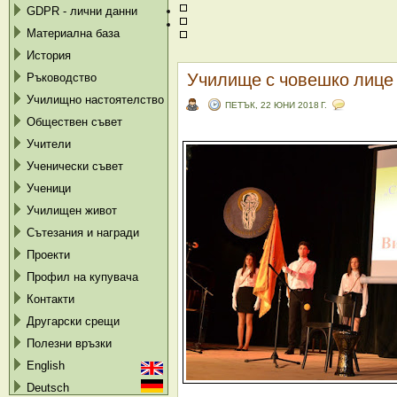
GDPR - лични данни
Материална база
История
Училище с човешко лице
Ръководство
Училищно настоятелство
ПЕТЪК, 22 ЮНИ 2018 Г.
Обществен съвет
Учители
Ученически съвет
Ученици
Училищен живот
Сътезания и награди
Проекти
Профил на купувача
Контакти
Другарски срещи
Полезни връзки
English
Deutsch