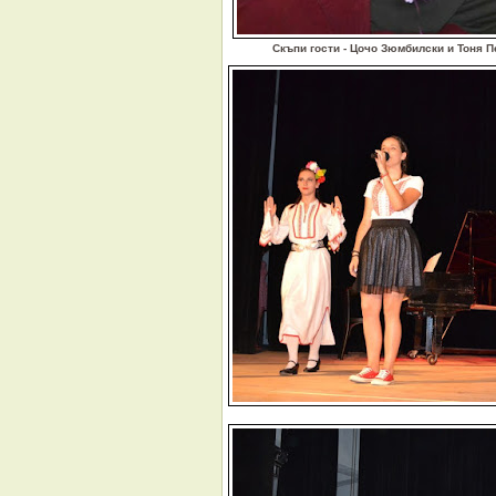
Скъпи гости - Цочо Зюмбилски и Тоня П