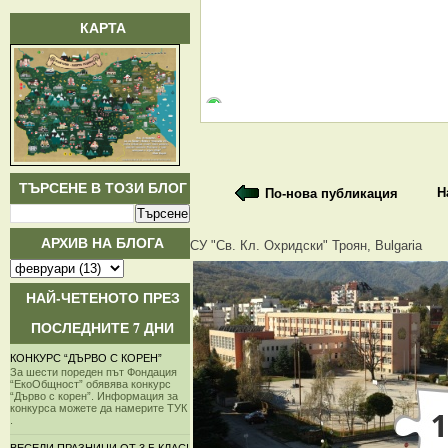
КАРТА
ТЪРСЕНЕ В ТОЗИ БЛОГ
Н
По-нова публикация
АРХИВ НА БЛОГА
СУ "Св. Кл. Охридски" Троян, Bulgaria
НАЙ-ЧЕТЕНОТО ПРЕЗ
ПОСЛЕДНИТЕ 7 ДНИ
КОНКУРС “ДЪРВО С КОРЕН”
За шести пореден път Фондация
“ЕкоОбщност” обявява конкурс
“Дърво с корен”. Информация за
конкурса можете да намерите ТУК
.