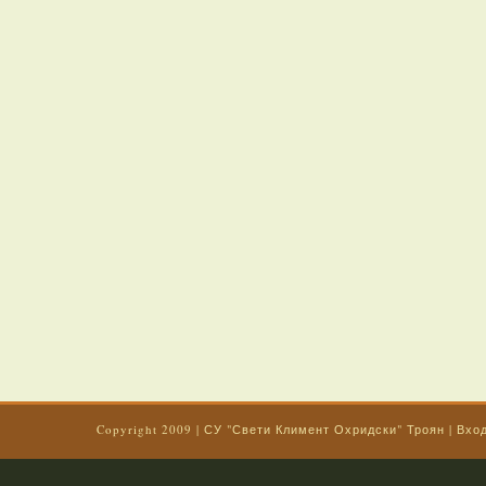
Copyright 2009
|
СУ "Свети Климент Охридски" Троян
|
Вхо