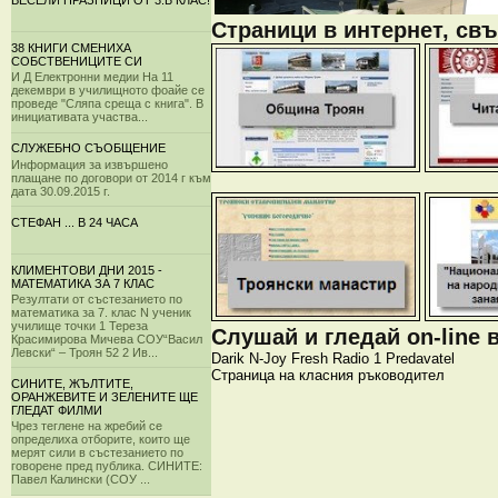
ВЕСЕЛИ ПРАЗНИЦИ ОТ 3.Б КЛАС!
Страници в интернет, свъ
38 КНИГИ СМЕНИХА
СОБСТВЕНИЦИТЕ СИ
И Д Електронни медии На 11
декември в училищното фоайе се
проведе "Сляпа среща с книга". В
инициативата участва...
СЛУЖЕБНО СЪОБЩЕНИЕ
Информация за извършено
плащане по договори от 2014 г към
дата 30.09.2015 г.
СТЕФАН ... В 24 ЧАСА
КЛИМЕНТОВИ ДНИ 2015 -
МАТЕМАТИКА ЗА 7 КЛАС
Резултати от състезанието по
математика за 7. клас N ученик
училище точки 1 Тереза
Слушай и гледай on-line 
Красимирова Мичева СОУ“Васил
Левски“ – Троян 52 2 Ив...
Darik
N-Joy
Fresh
Radio 1
Predavatel
Страница на класния ръководител
СИНИТЕ, ЖЪЛТИТЕ,
ОРАНЖЕВИТЕ И ЗЕЛЕНИТЕ ЩЕ
ГЛЕДАТ ФИЛМИ
Чрез теглене на жребий се
определиха отборите, които ще
мерят сили в състезанието по
говорене пред публика. СИНИТЕ:
Павел Калински (СОУ ...