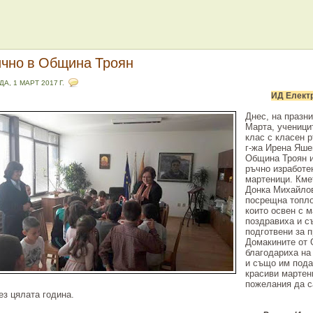
чно в Община Троян
А, 1 МАРТ 2017 Г.
И
Д
Елект
Днес, на празн
Марта, ученицит
клас с класен 
г-жа Ирена Яше
Община Троян 
ръчно изработе
мартеници. Кме
Донка Михайло
посрещна топло
които освен с 
поздравиха и с
подготвени за п
Домакините от
благодариха на
и също им под
красиви мартен
пожелания да с
ез цялата година.