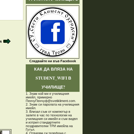
я
Следвайте ни във Facebook
КАК ДА ВЛЯЗА НА
STUDENT_WIFI В
УЧИЛИЩЕ?
1. Знам кой ми е училищния
имейл, примерно
ПенчуПенчуф@svetikliment.com.
2. Знам си паролата на училищния
имейл.
3. Влизал съм от компютър в
залите в час по технологии на
училищния си имейл и съм видял
и изтрил стандартните
поздравителни ТРИ имейла на
Гугъл.
4. Отварям си телефона с