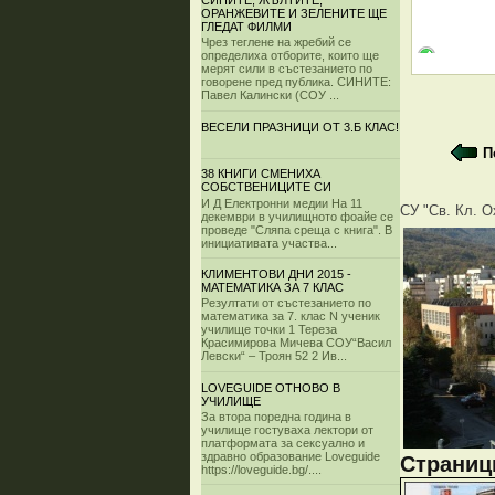
СИНИТЕ, ЖЪЛТИТЕ,
ОРАНЖЕВИТЕ И ЗЕЛЕНИТЕ ЩЕ
ГЛЕДАТ ФИЛМИ
Чрез теглене на жребий се
определиха отборите, които ще
мерят сили в състезанието по
говорене пред публика. СИНИТЕ:
Павел Калински (СОУ ...
ВЕСЕЛИ ПРАЗНИЦИ ОТ 3.Б КЛАС!
П
38 КНИГИ СМЕНИХА
СОБСТВЕНИЦИТЕ СИ
И Д Електронни медии На 11
СУ "Св. Кл. О
декември в училищното фоайе се
проведе "Сляпа среща с книга". В
инициативата участва...
КЛИМЕНТОВИ ДНИ 2015 -
МАТЕМАТИКА ЗА 7 КЛАС
Резултати от състезанието по
математика за 7. клас N ученик
училище точки 1 Тереза
Красимирова Мичева СОУ“Васил
Левски“ – Троян 52 2 Ив...
LOVEGUIDE ОТНОВО В
УЧИЛИЩЕ
За втора поредна година в
училище гостуваха лектори от
платформата за сексуално и
здравно образование Loveguide
Страници
https://loveguide.bg/....