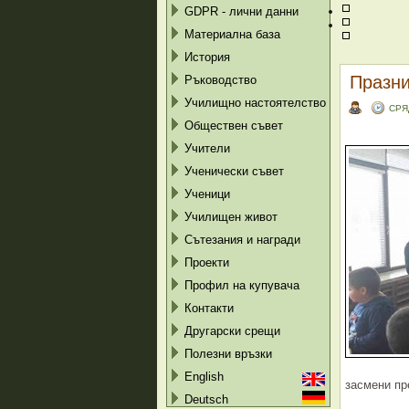
GDPR - лични данни
Материална база
История
Празни
Ръководство
Училищно настоятелство
СРЯД
Обществен съвет
Учители
Ученически съвет
Ученици
Училищен живот
Сътезания и награди
Проекти
Профил на купувача
Контакти
Другарски срещи
Полезни връзки
English
засмени пр
Deutsch