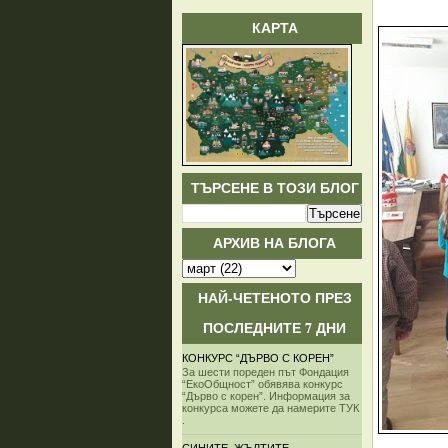
КАРТА
ТЪРСЕНЕ В ТОЗИ БЛОГ
АРХИВ НА БЛОГА
НАЙ-ЧЕТЕНОТО ПРЕЗ
ПОСЛЕДНИТЕ 7 ДНИ
КОНКУРС “ДЪРВО С КОРЕН”
За шести пореден път Фондация
“ЕкоОбщност” обявява конкурс
“Дърво с корен”. Информация за
конкурса можете да намерите ТУК
.