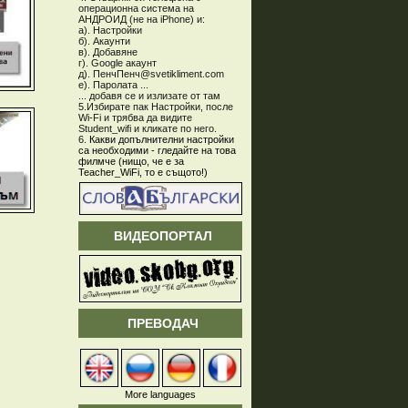
операционна система на
АНДРОИД (не на iPhone) и:
а). Настройки
б). Акаунти
в). Добавяне
г). Google акаунт
д). ПенчПенч@svetikliment.com
е). Паролата ...
... добавя се и излизате от там
5.Избирате пак Настройки, после
Wi-Fi и трябва да видите
Student_wifi и кликате по него.
6.
Какви допълнителни настройки
са необходими - гледайте на това
филмче (нищо, че е за
Teacher_WiFi, то е същото!)
ВИДЕОПОРТАЛ
ПРЕВОДАЧ
More languages