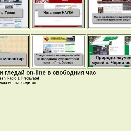
 гледай on-line в свободния час
esh
Radio 1
Predavatel
класния ръководител