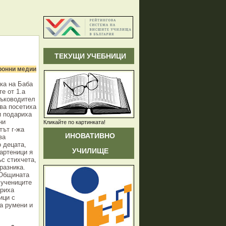
ТЕКУЩИ УЧЕБНИЦИ
ронни медии
ика на Баба
е от 1.а
ръководител
ва посетиха
и подариха
ни
Кликайте по картинката!
тът г-жа
ИНОВАТИВНО
ва
 децата,
УЧИЛИЩЕ
мартеници я
ъс стихчета,
разника.
 Общината
 учениците
ариха
ици с
а румени и