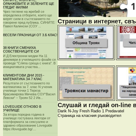
СИНИТЕ, ЖЪЛТИТЕ,
ОРАНЖЕВИТЕ И ЗЕЛЕНИТЕ ЩЕ
ГЛЕДАТ ФИЛМИ
Чрез теглене на жребий се
определиха отборите, които ще
мерят сили в състезанието по
Страници в интернет, свъ
говорене пред публика. СИНИТЕ:
Павел Калински (СОУ ...
ВЕСЕЛИ ПРАЗНИЦИ ОТ 3.Б КЛАС!
38 КНИГИ СМЕНИХА
СОБСТВЕНИЦИТЕ СИ
И Д Електронни медии На 11
декември в училищното фоайе се
проведе "Сляпа среща с книга". В
инициативата участва...
КЛИМЕНТОВИ ДНИ 2015 -
МАТЕМАТИКА ЗА 7 КЛАС
Резултати от състезанието по
математика за 7. клас N ученик
училище точки 1 Тереза
Красимирова Мичева СОУ“Васил
Левски“ – Троян 52 2 Ив...
Слушай и гледай on-line 
LOVEGUIDE ОТНОВО В
УЧИЛИЩЕ
Darik
N-Joy
Fresh
Radio 1
Predavatel
За втора поредна година в
Страница на класния ръководител
училище гостуваха лектори от
платформата за сексуално и
здравно образование Loveguide
https://loveguide.bg/....