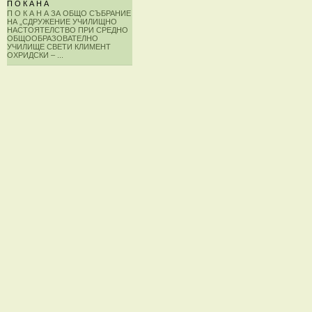
П О К А Н А
П О К А Н А ЗА ОБЩО СЪБРАНИЕ
НА „СДРУЖЕНИЕ УЧИЛИЩНО
НАСТОЯТЕЛСТВО ПРИ СРЕДНО
ОБЩООБРАЗОВАТЕЛНО
УЧИЛИЩЕ СВЕТИ КЛИМЕНТ
ОХРИДСКИ – ...