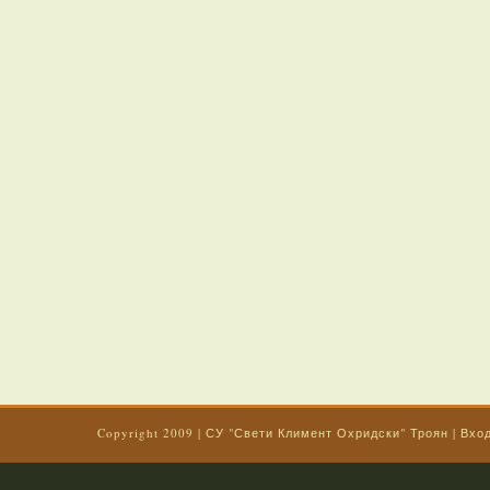
Copyright 2009
|
СУ "Свети Климент Охридски" Троян
|
Вхо