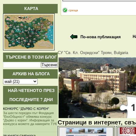
КАРТА
среща
Н
По-нова публикация
СУ "Св. Кл. Охридски" Троян, Bulgaria
ТЪРСЕНЕ В ТОЗИ БЛОГ
АРХИВ НА БЛОГА
НАЙ-ЧЕТЕНОТО ПРЕЗ
ПОСЛЕДНИТЕ 7 ДНИ
КОНКУРС “ДЪРВО С КОРЕН”
За шести пореден път Фондация
“ЕкоОбщност” обявява конкурс
“Дърво с корен”. Информация за
Страници в интернет, свъ
конкурса можете да намерите ТУК
.