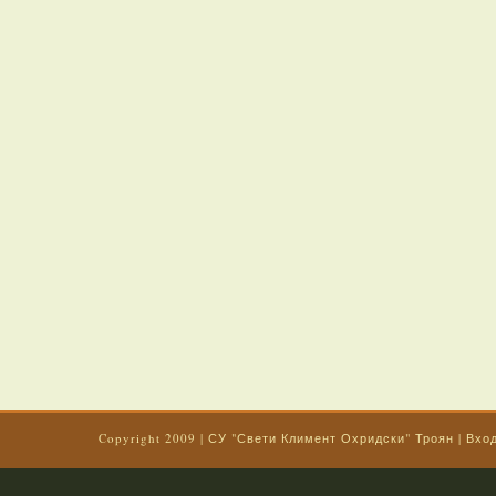
Copyright 2009
|
СУ "Свети Климент Охридски" Троян
|
Вхо