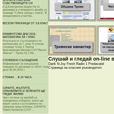
38 КНИГИ СМЕНИХА
СОБСТВЕНИЦИТЕ СИ
И Д Електронни медии На 11
декември в училищното фоайе се
проведе "Сляпа среща с книга". В
инициативата участва...
ВЕСЕЛИ ПРАЗНИЦИ ОТ 3.Б КЛАС!
КЛИМЕНТОВИ ДНИ 2015 -
МАТЕМАТИКА ЗА 7 КЛАС
Резултати от състезанието по
математика за 7. клас N ученик
училище точки 1 Тереза
Красимирова Мичева СОУ“Васил
Левски“ – Троян 52 2 Ив...
Слушай и гледай on-line 
СЛУЖЕБНО СЪОБЩЕНИЕ
Darik
N-Joy
Fresh
Radio 1
Predavatel
Информация за извършено
плащане по договори от 2014 г към
Страница на класния ръководител
дата 30.09.2015 г.
СТЕФАН ... В 24 ЧАСА
СИНИТЕ, ЖЪЛТИТЕ,
ОРАНЖЕВИТЕ И ЗЕЛЕНИТЕ ЩЕ
ГЛЕДАТ ФИЛМИ
Чрез теглене на жребий се
определиха отборите, които ще
мерят сили в състезанието по
говорене пред публика. СИНИТЕ:
Павел Калински (СОУ ...