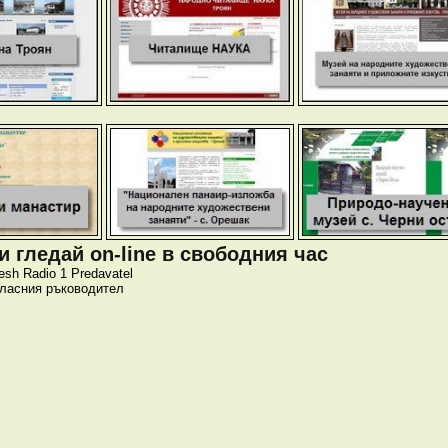
 гледай on-line в свободния час
esh
Radio 1
Predavatel
класния ръководител