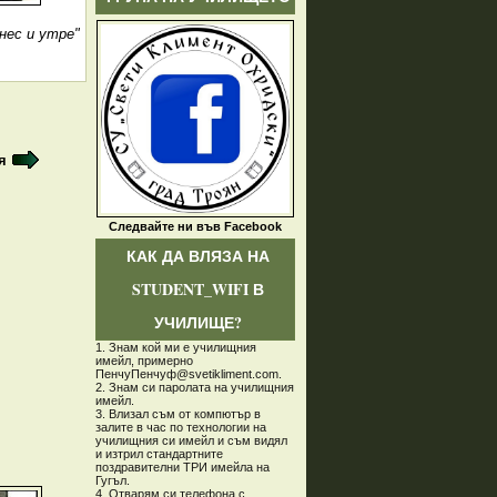
нес и утре"
я
Следвайте ни във Facebook
КАК ДА ВЛЯЗА НА
STUDENT_WIFI В
УЧИЛИЩЕ?
1. Знам кой ми е училищния
имейл, примерно
ПенчуПенчуф@svetikliment.com.
2. Знам си паролата на училищния
имейл.
3. Влизал съм от компютър в
залите в час по технологии на
училищния си имейл и съм видял
и изтрил стандартните
поздравителни ТРИ имейла на
Гугъл.
4. Отварям си телефона с