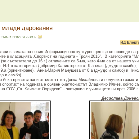
 млади дарования
РНИК, 5 ЯНУАРИ 2016 Г.
И
Д
Елект
мври в залата на новия Информационно-културен център се проведе наг
ите в класацията „Спортист на годината - Троян 2015”.
В категорията "М
(за състезатели до 16 г.) отличените са 5-ма, като 4-ма са от нашето уч
ст №1 в категорията Добромир Калистерски от 9.а клас (джудо и самбо),
 9.а (ориентиране),
Анна-Мария Манушева от 8.а (джудо и самбо) и Ник
до и самбо).
е бяха приветствани от кмета
г-жа Донка Михайлова и получиха грамоти 
и спортист на годината е обявен биатлонистът Владимир Илиев, който с
 на СОУ „Св. Климент Охридски” – завършил е училището ни през 2006 г
Десислава Доневск