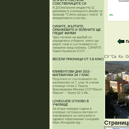
38 КНИГИ СМЕНИХА
СОБСТВЕНИЦИТЕ СИ
И Д Електронни медии На 11
декември в училищното фоайе се
проведе "Сляпа среща с книга". В
инициативата участва...
СИНИТЕ, ЖЪЛТИТЕ,
ОРАНЖЕВИТЕ И ЗЕЛЕНИТЕ ЩЕ
ГЛЕДАТ ФИЛМИ
Чрез теглене на жребий се
определиха отборите, които ще
П
мерят сили в състезанието по
говорене пред публика. СИНИТЕ:
Павел Калински (СОУ ...
СУ "Св. Кл. О
ВЕСЕЛИ ПРАЗНИЦИ ОТ 3.Б КЛАС!
КЛИМЕНТОВИ ДНИ 2015 -
МАТЕМАТИКА ЗА 7 КЛАС
Резултати от състезанието по
математика за 7. клас N ученик
училище точки 1 Тереза
Красимирова Мичева СОУ“Васил
Левски“ – Троян 52 2 Ив...
LOVEGUIDE ОТНОВО В
УЧИЛИЩЕ
За втора поредна година в
училище гостуваха лектори от
платформата за сексуално и
здравно образование Loveguide
Страници
https://loveguide.bg/....