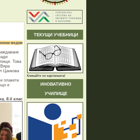
ТЕКУЩИ УЧЕБНИЦИ
ронни медии
раждаване
лади
илище. Това
Вяра
ол Цанкова
Кликайте по картинката!
и плакети.
ИНОВАТИВНО
ъщо е
.
УЧИЛИЩЕ
а, 8.б клас