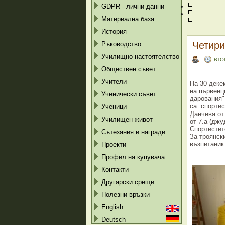
GDPR - лични данни
Материална база
История
Четири
Ръководство
Училищно настоятелство
ВТО
Обществен съвет
Учители
На 30 деке
на първенц
Ученически съвет
дарования" 
са: спорти
Ученици
Данчева от
Училищен живот
от 7.а (джу
Спортистит
Сътезания и награди
За троянск
възпитаник
Проекти
Профил на купувача
Контакти
Другарски срещи
Полезни връзки
English
Deutsch