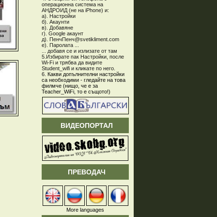
операционна система на
АНДРОИД (не на iPhone) и:
а). Настройки
б). Акаунти
в). Добавяне
г). Google акаунт
д). ПенчПенч@svetikliment.com
е). Паролата ...
... добавя се и излизате от там
5.Избирате пак Настройки, после
Wi-Fi и трябва да видите
Student_wifi и кликате по него.
6.
Какви допълнителни настройки
са необходими - гледайте на това
филмче (нищо, че е за
Teacher_WiFi, то е същото!)
ВИДЕОПОРТАЛ
ПРЕВОДАЧ
More languages