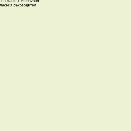
esh
Radio 1
Predavatel
класния ръководител