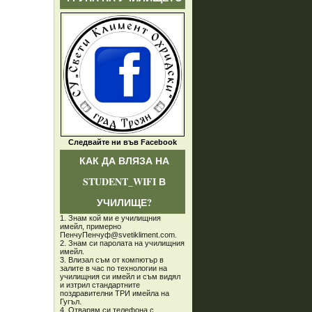
Следвайте ни във Facebook
КАК ДА ВЛЯЗА НА
STUDENT_WIFI В
УЧИЛИЩЕ?
1. Знам кой ми е училищния
имейл, примерно
ПенчуПенчуф@svetikliment.com.
2. Знам си паролата на училищния
имейл.
3. Влизал съм от компютър в
залите в час по технологии на
училищния си имейл и съм видял
и изтрил стандартните
поздравителни ТРИ имейла на
Гугъл.
4. Отварям си телефона с