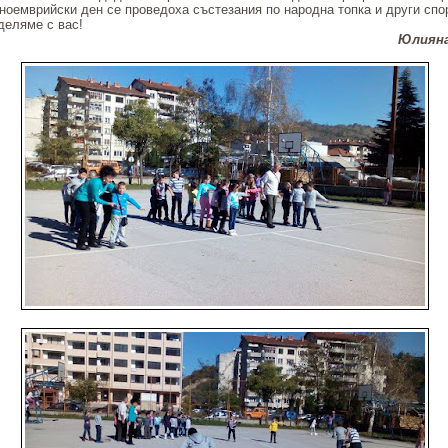
ноемврийски ден се проведоха състезания по народна топка и други спор
деляме с вас!
Юлияна