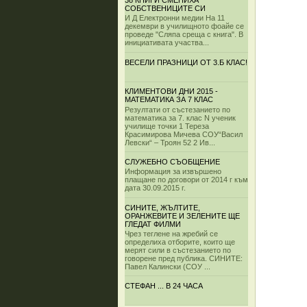
38 КНИГИ СМЕНИХА
СОБСТВЕНИЦИТЕ СИ
И Д Електронни медии На 11
декември в училищното фоайе се
проведе "Сляпа среща с книга". В
инициативата участва...
ВЕСЕЛИ ПРАЗНИЦИ ОТ 3.Б КЛАС!
КЛИМЕНТОВИ ДНИ 2015 -
МАТЕМАТИКА ЗА 7 КЛАС
Резултати от състезанието по
математика за 7. клас N ученик
училище точки 1 Тереза
Красимирова Мичева СОУ“Васил
Левски“ – Троян 52 2 Ив...
СЛУЖЕБНО СЪОБЩЕНИЕ
Информация за извършено
плащане по договори от 2014 г към
дата 30.09.2015 г.
СИНИТЕ, ЖЪЛТИТЕ,
ОРАНЖЕВИТЕ И ЗЕЛЕНИТЕ ЩЕ
ГЛЕДАТ ФИЛМИ
Чрез теглене на жребий се
определиха отборите, които ще
мерят сили в състезанието по
говорене пред публика. СИНИТЕ:
Павел Калински (СОУ ...
СТЕФАН ... В 24 ЧАСА