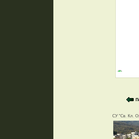
П
СУ "Св. Кл. О