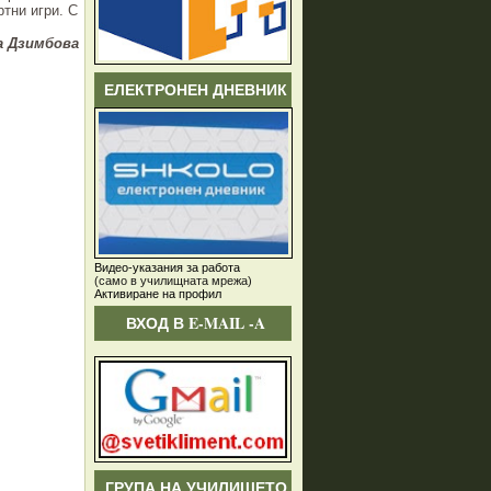
тни игри. С
 Дзимбова
ЕЛЕКТРОНЕН ДНЕВНИК
Видео-указания за работа
(само в училищната мрежа)
Активиране на профил
ВХОД В E-MAIL -A
ГРУПА НА УЧИЛИЩЕТО