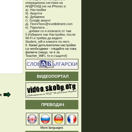
операционна система на
АНДРОИД (не на iPhone) и:
а). Настройки
б). Акаунти
в). Добавяне
г). Google акаунт
д). ПенчПенч@svetikliment.com
е). Паролата ...
... добавя се и излизате от там
5.Избирате пак Настройки, после
Wi-Fi и трябва да видите
Student_wifi и кликате по него.
6.
Какви допълнителни настройки
са необходими - гледайте на това
филмче (нищо, че е за
Teacher_WiFi, то е същото!)
ВИДЕОПОРТАЛ
я
ПРЕВОДАЧ
More languages