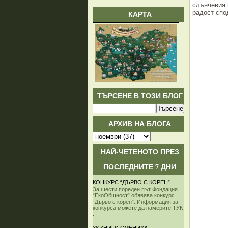
слънчевия 
радост спо
КАРТА
ТЪРСЕНЕ В ТОЗИ БЛОГ
АРХИВ НА БЛОГА
НАЙ-ЧЕТЕНОТО ПРЕЗ
ПОСЛЕДНИТЕ 7 ДНИ
КОНКУРС “ДЪРВО С КОРЕН”
За шести пореден път Фондация
“ЕкоОбщност” обявява конкурс
“Дърво с корен”. Информация за
конкурса можете да намерите ТУК
.