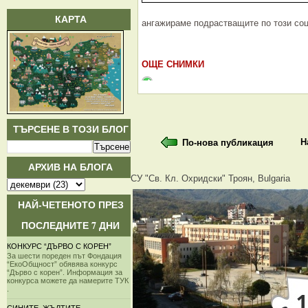
КАРТА
ангажираме подрастващите по този со
ОЩЕ СНИМКИ
ТЪРСЕНЕ В ТОЗИ БЛОГ
Н
По-нова публикация
АРХИВ НА БЛОГА
СУ "Св. Кл. Охридски" Троян, Bulgaria
НАЙ-ЧЕТЕНОТО ПРЕЗ
ПОСЛЕДНИТЕ 7 ДНИ
КОНКУРС “ДЪРВО С КОРЕН”
За шести пореден път Фондация
“ЕкоОбщност” обявява конкурс
“Дърво с корен”. Информация за
конкурса можете да намерите ТУК
.