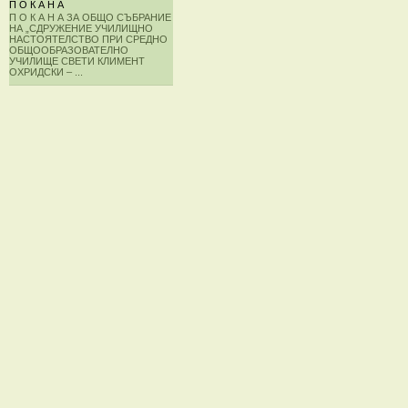
П О К А Н А
П О К А Н А ЗА ОБЩО СЪБРАНИЕ
НА „СДРУЖЕНИЕ УЧИЛИЩНО
НАСТОЯТЕЛСТВО ПРИ СРЕДНО
ОБЩООБРАЗОВАТЕЛНО
УЧИЛИЩЕ СВЕТИ КЛИМЕНТ
ОХРИДСКИ – ...