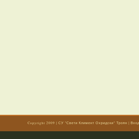
Copyright 2009
|
СУ "Свети Климент Охридски" Троян
|
Вхо