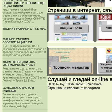
СИНИТЕ, ЖЪЛТИТЕ,
ОРАНЖЕВИТЕ И ЗЕЛЕНИТЕ ЩЕ
ГЛЕДАТ ФИЛМИ
Страници в интернет, свъ
Чрез теглене на жребий се
определиха отборите, които ще
мерят сили в състезанието по
говорене пред публика. СИНИТЕ:
Павел Калински (СОУ ...
ВЕСЕЛИ ПРАЗНИЦИ ОТ 3.Б КЛАС!
38 КНИГИ СМЕНИХА
СОБСТВЕНИЦИТЕ СИ
И Д Електронни медии На 11
декември в училищното фоайе се
проведе "Сляпа среща с книга". В
инициативата участва...
КЛИМЕНТОВИ ДНИ 2015 -
МАТЕМАТИКА ЗА 7 КЛАС
Резултати от състезанието по
математика за 7. клас N ученик
училище точки 1 Тереза
Красимирова Мичева СОУ“Васил
Слушай и гледай on-line 
Левски“ – Троян 52 2 Ив...
Darik
N-Joy
Fresh
Radio 1
Predavatel
Страница на класния ръководител
LOVEGUIDE ОТНОВО В
УЧИЛИЩЕ
За втора поредна година в
училище гостуваха лектори от
платформата за сексуално и
здравно образование Loveguide
https://loveguide.bg/....