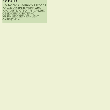
П О К А Н А
П О К А Н А ЗА ОБЩО СЪБРАНИЕ
НА „СДРУЖЕНИЕ УЧИЛИЩНО
НАСТОЯТЕЛСТВО ПРИ СРЕДНО
ОБЩООБРАЗОВАТЕЛНО
УЧИЛИЩЕ СВЕТИ КЛИМЕНТ
ОХРИДСКИ – ...