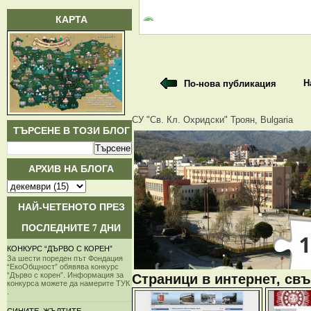
КАРТА
Н
По-нова публикация
СУ "Св. Кл. Охридски" Троян, Bulgaria
ТЪРСЕНЕ В ТОЗИ БЛОГ
АРХИВ НА БЛОГА
НАЙ-ЧЕТЕНОТО ПРЕЗ
ПОСЛЕДНИТЕ 7 ДНИ
КОНКУРС “ДЪРВО С КОРЕН”
За шести пореден път Фондация
“ЕкоОбщност” обявява конкурс
“Дърво с корен”. Информация за
Страници в интернет, свъ
конкурса можете да намерите ТУК
.