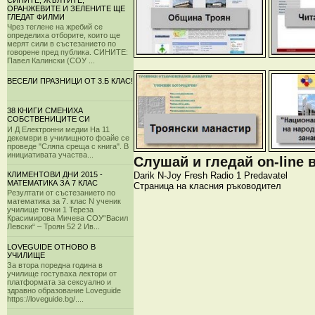
СИНИТЕ, ЖЪЛТИТЕ,
ОРАНЖЕВИТЕ И ЗЕЛЕНИТЕ ЩЕ
ГЛЕДАТ ФИЛМИ
Чрез теглене на жребий се
определиха отборите, които ще
мерят сили в състезанието по
говорене пред публика. СИНИТЕ:
Павел Калински (СОУ ...
ВЕСЕЛИ ПРАЗНИЦИ ОТ 3.Б КЛАС!
38 КНИГИ СМЕНИХА
СОБСТВЕНИЦИТЕ СИ
И Д Електронни медии На 11
декември в училищното фоайе се
проведе "Сляпа среща с книга". В
инициативата участва...
Слушай и гледай on-line 
Darik
N-Joy
Fresh
Radio 1
Predavatel
КЛИМЕНТОВИ ДНИ 2015 -
МАТЕМАТИКА ЗА 7 КЛАС
Страница на класния ръководител
Резултати от състезанието по
математика за 7. клас N ученик
училище точки 1 Тереза
Красимирова Мичева СОУ“Васил
Левски“ – Троян 52 2 Ив...
LOVEGUIDE ОТНОВО В
УЧИЛИЩЕ
За втора поредна година в
училище гостуваха лектори от
платформата за сексуално и
здравно образование Loveguide
https://loveguide.bg/....