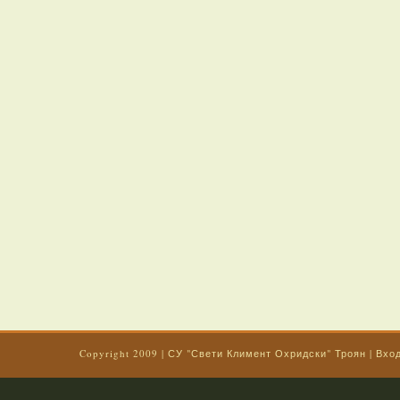
Copyright 2009
|
СУ "Свети Климент Охридски" Троян
|
Вхо