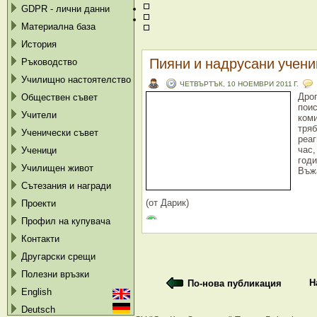
GDPR - лични данни
Материална база
История
Пияни и надрусани учениц
Ръководство
Училищно настоятелство
ЧЕТВЪРТЪК, 10 НОЕМВРИ 2011 Г.
Дро
Обществен съвет
пои
Учители
коми
тря
Ученически съвет
реа
час
Ученици
годи
Училищен живот
Въж
Сътезания и награди
(от Дарик)
Проекти
Профил на купувача
Контакти
Другарски срещи
Полезни връзки
Н
По-нова публикация
English
Deutsch