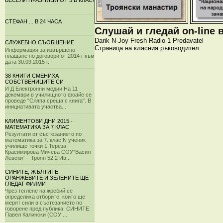
ВЕСЕЛИ ПРАЗНИЦИ ОТ 3.Б КЛАС!
СТЕФАН ... В 24 ЧАСА
Слушай и гледай on-line 
Darik
N-Joy
Fresh
Radio 1
Predavatel
СЛУЖЕБНО СЪОБЩЕНИЕ
Страница на класния ръководител
Информация за извършено
плащане по договори от 2014 г към
дата 30.09.2015 г.
38 КНИГИ СМЕНИХА
СОБСТВЕНИЦИТЕ СИ
И Д Електронни медии На 11
декември в училищното фоайе се
проведе "Сляпа среща с книга". В
инициативата участва...
КЛИМЕНТОВИ ДНИ 2015 -
МАТЕМАТИКА ЗА 7 КЛАС
Резултати от състезанието по
математика за 7. клас N ученик
училище точки 1 Тереза
Красимирова Мичева СОУ“Васил
Левски“ – Троян 52 2 Ив...
СИНИТЕ, ЖЪЛТИТЕ,
ОРАНЖЕВИТЕ И ЗЕЛЕНИТЕ ЩЕ
ГЛЕДАТ ФИЛМИ
Чрез теглене на жребий се
определиха отборите, които ще
мерят сили в състезанието по
говорене пред публика. СИНИТЕ:
Павел Калински (СОУ ...