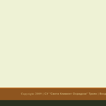
Copyright 2009
|
СУ "Свети Климент Охридски" Троян
|
Вхо