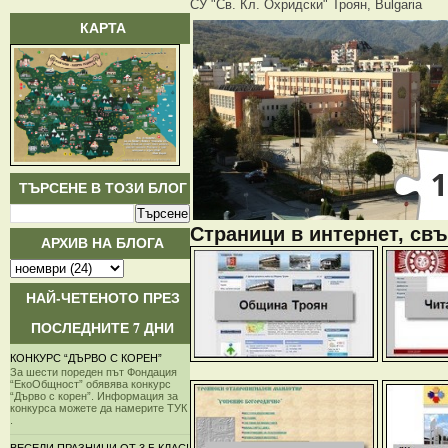
СУ "Св. Кл. Охридски" Троян, Bulgaria
КАРТА
ТЪРСЕНЕ В ТОЗИ БЛОГ
Страници в интернет, свъ
АРХИВ НА БЛОГА
НАЙ-ЧЕТЕНОТО ПРЕЗ
ПОСЛЕДНИТЕ 7 ДНИ
КОНКУРС “ДЪРВО С КОРЕН”
За шести пореден път Фондация
“ЕкоОбщност” обявява конкурс
“Дърво с корен”. Информация за
конкурса можете да намерите ТУК
.