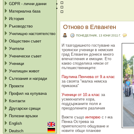
GDPR - лични данни
Материална база
История
Отново в Елванген
Ръководство
Училищно настоятелство
ПОНЕДЕЛНИК, 13 ЮНИ 2011 Г.
Обществен съвет
И тазгодишното гостуване на
Учители
троянски ученици в немския
град Елванген донесе много
Ученически съвет
впечатления и емоции. Ето
какво споделиха някои от
Ученици
пътешествениците:
Училищен живот
Паулина Пенчева от 9.а клас
Сътезания и награди
за своята "малка немска
приказка"
Проекти
Профил на купувача
Ученици от 10.а клас
за
усмихнатите хора,
Контакти
поддържаните поля и
преодолените различия
Другарски срещи
Полезни връзки
Вижте също
интервю
с г-жа
Пенка Острева за
English
приятелското общуване и
новите общи планове
Deutsch