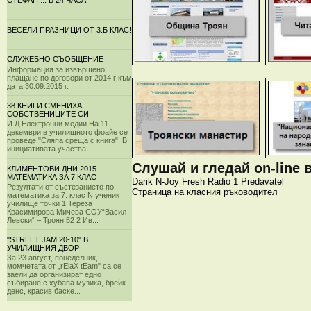
СТЕФАН ... В 24 ЧАСА
ВЕСЕЛИ ПРАЗНИЦИ ОТ 3.Б КЛАС!
СЛУЖЕБНО СЪОБЩЕНИЕ
Информация за извършено
плащане по договори от 2014 г към
дата 30.09.2015 г.
38 КНИГИ СМЕНИХА
СОБСТВЕНИЦИТЕ СИ
И Д Електронни медии На 11
декември в училищното фоайе се
проведе "Сляпа среща с книга". В
инициативата участва...
Слушай и гледай on-line 
КЛИМЕНТОВИ ДНИ 2015 -
МАТЕМАТИКА ЗА 7 КЛАС
Darik
N-Joy
Fresh
Radio 1
Predavatel
Резултати от състезанието по
Страница на класния ръководител
математика за 7. клас N ученик
училище точки 1 Тереза
Красимирова Мичева СОУ“Васил
Левски“ – Троян 52 2 Ив...
"STREET JAM 20-10" В
УЧИЛИЩНИЯ ДВОР
За 23 август, понеделник,
момчетата от „rElaX tEam" са се
заели да организират едно
събиране с хубава музика, брейк
денс, красив баске...