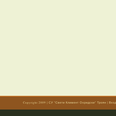
Copyright 2009
|
СУ "Свети Климент Охридски" Троян
|
Вхо