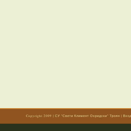
Copyright 2009
|
СУ "Свети Климент Охридски" Троян
|
Вхо