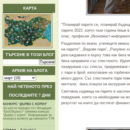
КАРТА
"Планирай парите си, планирай бъдещ
парите 2023, която тази година беше в
клас, професия „Икономист-информати
Разделени по екипи, учениците имаха 
на парите", „Видове пари“, „Разумно х
ТЪРСЕНЕ В ТОЗИ БЛОГ
разсъждаваха и върху това как биха м
биха направили със спестеното. Идеит
пазаруване със списък, придвижване 
АРХИВ НА БЛОГА
с пари в брой, използване на торбичк
много други. Със спестените пари пов
мечтали, биха отишли на екскурзия и
НАЙ-ЧЕТЕНОТО ПРЕЗ
Световна седмица на парите е насочен
ПОСЛЕДНИТЕ 7 ДНИ
поведения, които са необходими на м
резултат на които да постигат финанс
КОНКУРС “ДЪРВО С КОРЕН”
За шести пореден път Фондация
“ЕкоОбщност” обявява конкурс
“Дърво с корен”. Информация за
конкурса можете да намерите ТУК
.