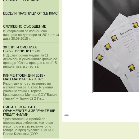
СТЕФАН ... В 24 ЧАСА
ВЕСЕЛИ ПРАЗНИЦИ ОТ 3.Б КЛАС!
СЛУЖЕБНО СЪОБЩЕНИЕ
Информация за извършено
плащане по договори от 2014 г към
дата 30.09.2015 г.
38 КНИГИ СМЕНИХА
СОБСТВЕНИЦИТЕ СИ
И Д Електронни медии На 11
декември в училищното фоайе се
проведе "Сляпа среща с книга". В
инициативата участва...
КЛИМЕНТОВИ ДНИ 2015 -
МАТЕМАТИКА ЗА 7 КЛАС
Резултати от състезанието по
математика за 7. клас N ученик
училище точки 1 Тереза
Красимирова Мичева СОУ“Васил
Левски“ – Троян 52 2 Ив...
СИНИТЕ, ЖЪЛТИТЕ,
ОРАНЖЕВИТЕ И ЗЕЛЕНИТЕ ЩЕ
ГЛЕДАТ ФИЛМИ
Чрез теглене на жребий се
определиха отборите, които ще
мерят сили в състезанието по
говорене пред публика. СИНИТЕ:
Павел Калински (СОУ ...