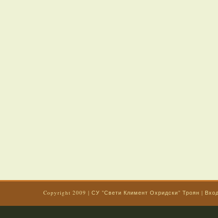
Copyright 2009
|
СУ "Свети Климент Охридски" Троян
|
Вхо