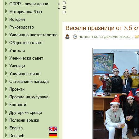
GDPR - лични данни
Материална база
История
Весели празници от 3.б к
Ръководство
Училищно настоятелство
ЧЕТВЪРТЪК, 23 ДЕКЕМВРИ 2021 Г.
Обществен съвет
Учители
Ученически съвет
Ученици
Училищен живот
Сътезания и награди
Проекти
Профил на купувача
Контакти
Другарски срещи
Полезни връзки
English
Deutsch