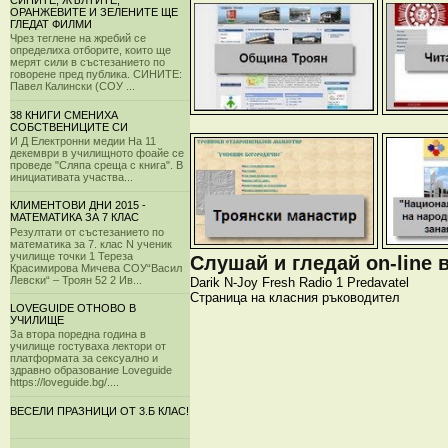
СИНИТЕ, ЖЪЛТИТЕ,
ОРАНЖЕВИТЕ И ЗЕЛЕНИТЕ ЩЕ
ГЛЕДАТ ФИЛМИ
Чрез теглене на жребий се
определиха отборите, които ще
мерят сили в състезанието по
говорене пред публика. СИНИТЕ:
Павел Калински (СОУ ...
38 КНИГИ СМЕНИХА
СОБСТВЕНИЦИТЕ СИ
И Д Електронни медии На 11
декември в училищното фоайе се
проведе "Сляпа среща с книга". В
инициативата участва...
КЛИМЕНТОВИ ДНИ 2015 -
МАТЕМАТИКА ЗА 7 КЛАС
Резултати от състезанието по
математика за 7. клас N ученик
училище точки 1 Тереза
Слушай и гледай on-line 
Красимирова Мичева СОУ“Васил
Левски“ – Троян 52 2 Ив...
Darik
N-Joy
Fresh
Radio 1
Predavatel
Страница на класния ръководител
LOVEGUIDE ОТНОВО В
УЧИЛИЩЕ
За втора поредна година в
училище гостуваха лектори от
платформата за сексуално и
здравно образование Loveguide
https://loveguide.bg/....
ВЕСЕЛИ ПРАЗНИЦИ ОТ 3.Б КЛАС!