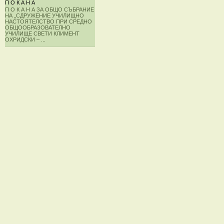
П О К А Н А
П О К А Н А ЗА ОБЩО СЪБРАНИЕ
НА „СДРУЖЕНИЕ УЧИЛИЩНО
НАСТОЯТЕЛСТВО ПРИ СРЕДНО
ОБЩООБРАЗОВАТЕЛНО
УЧИЛИЩЕ СВЕТИ КЛИМЕНТ
ОХРИДСКИ – ...