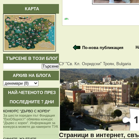
КАРТА
Н
По-нова публикация
ТЪРСЕНЕ В ТОЗИ БЛОГ
СУ "Св. Кл. Охридски" Троян, Bulgaria
АРХИВ НА БЛОГА
НАЙ-ЧЕТЕНОТО ПРЕЗ
ПОСЛЕДНИТЕ 7 ДНИ
КОНКУРС “ДЪРВО С КОРЕН”
За шести пореден път Фондация
“ЕкоОбщност” обявява конкурс
“Дърво с корен”. Информация за
конкурса можете да намерите ТУК
.
Страници в интернет, свъ