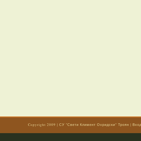
Copyright 2009
|
СУ "Свети Климент Охридски" Троян
|
Вхо