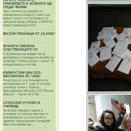
СИНИТЕ, ЖЪЛТИТЕ,
ОРАНЖЕВИТЕ И ЗЕЛЕНИТЕ ЩЕ
ГЛЕДАТ ФИЛМИ
Чрез теглене на жребий се
определиха отборите, които ще
мерят сили в състезанието по
говорене пред публика. СИНИТЕ:
Павел Калински (СОУ ...
ВЕСЕЛИ ПРАЗНИЦИ ОТ 3.Б КЛАС!
38 КНИГИ СМЕНИХА
СОБСТВЕНИЦИТЕ СИ
И Д Електронни медии На 11
декември в училищното фоайе се
проведе "Сляпа среща с книга". В
инициативата участва...
КЛИМЕНТОВИ ДНИ 2015 -
МАТЕМАТИКА ЗА 7 КЛАС
Резултати от състезанието по
математика за 7. клас N ученик
училище точки 1 Тереза
Красимирова Мичева СОУ“Васил
Левски“ – Троян 52 2 Ив...
LOVEGUIDE ОТНОВО В
УЧИЛИЩЕ
За втора поредна година в
училище гостуваха лектори от
платформата за сексуално и
здравно образование Loveguide
https://loveguide.bg/....