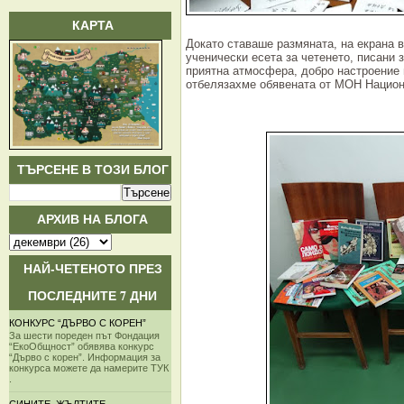
КАРТА
Докато ставаше размяната, на екрана 
ученически есета за четенето, писани 
приятна атмосфера, добро настроение
отбелязахме обявената от МОН Национ
ТЪРСЕНЕ В ТОЗИ БЛОГ
АРХИВ НА БЛОГА
НАЙ-ЧЕТЕНОТО ПРЕЗ
ПОСЛЕДНИТЕ 7 ДНИ
КОНКУРС “ДЪРВО С КОРЕН”
За шести пореден път Фондация
“ЕкоОбщност” обявява конкурс
“Дърво с корен”. Информация за
конкурса можете да намерите ТУК
.