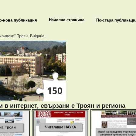
Начална страница
о-нова публикация
По-стара публикаци
хридски" Троян, Bulgaria
 в интернет, свързани с Троян и региона