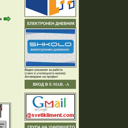
я
ЕЛЕКТРОНЕН ДНЕВНИК
Видео-указания за работа
(само в училищната мрежа)
Активиране на профил
ВХОД В E-MAIL -A
ГРУПА НА УЧИЛИЩЕТО