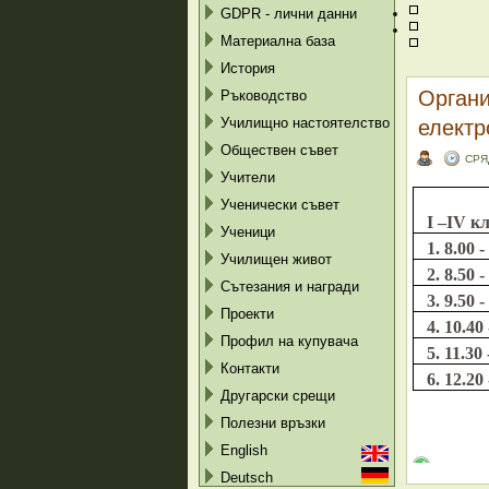
GDPR - лични данни
Материална база
История
Органи
Ръководство
електр
Училищно настоятелство
Обществен съвет
СРЯ
Учители
Ученически съвет
I –IV
кл
Ученици
1. 8.00 -
Училищен живот
2.
8.50
-
Сътезания и награди
3.
9.50 -
Проекти
4. 10.40
Профил на купувача
5. 11.30
Контакти
6. 12.20
Другарски срещи
Полезни връзки
English
Deutsch