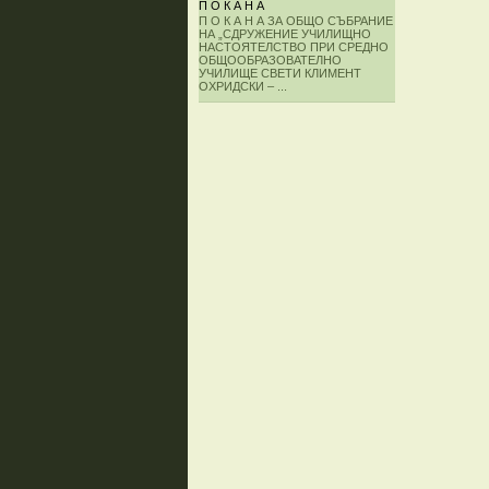
П О К А Н А
П О К А Н А ЗА ОБЩО СЪБРАНИЕ
НА „СДРУЖЕНИЕ УЧИЛИЩНО
НАСТОЯТЕЛСТВО ПРИ СРЕДНО
ОБЩООБРАЗОВАТЕЛНО
УЧИЛИЩЕ СВЕТИ КЛИМЕНТ
ОХРИДСКИ – ...