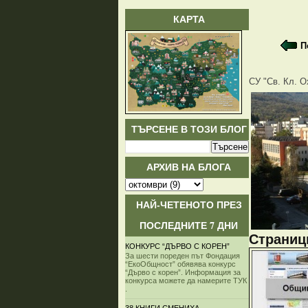
КАРТА
П
СУ "Св. Кл. О
ТЪРСЕНЕ В ТОЗИ БЛОГ
АРХИВ НА БЛОГА
НАЙ-ЧЕТЕНОТО ПРЕЗ
ПОСЛЕДНИТЕ 7 ДНИ
Страници
КОНКУРС “ДЪРВО С КОРЕН”
За шести пореден път Фондация
“ЕкоОбщност” обявява конкурс
“Дърво с корен”. Информация за
конкурса можете да намерите ТУК
.