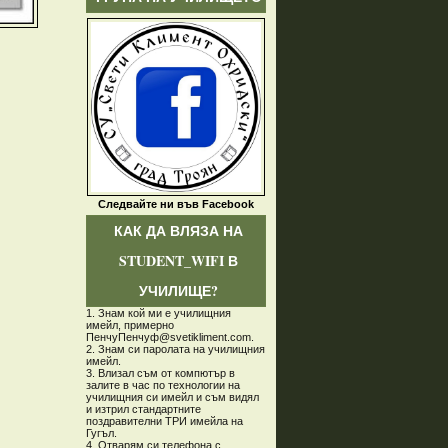
Следвайте ни във Facebook
КАК ДА ВЛЯЗА НА
STUDENT_WIFI В
УЧИЛИЩЕ?
1. Знам кой ми е училищния
имейл, примерно
ПенчуПенчуф@svetikliment.com.
2. Знам си паролата на училищния
имейл.
3. Влизал съм от компютър в
залите в час по технологии на
училищния си имейл и съм видял
и изтрил стандартните
поздравителни ТРИ имейла на
Гугъл.
4. Отварям си телефона с