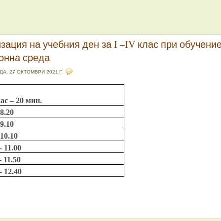
зация на учебния ден за I –IV клас при обучение
онна среда
ДА, 27 ОКТОМВРИ 2021 Г.
ас – 20 мин.
8.20
9.10
10.10
-
11.00
-
11.50
-
12.40