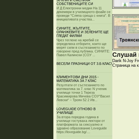
38 КНИГИ СМЕНИХА
СОБСТВЕНИЦИТЕ СИ
И Д Електронни медии На 11
декември в училищното фоайе се
проведе "Сляпа среща с книга". В
инициативата участва...
СИНИТЕ, ЖЪЛТИТЕ,
ОРАНЖЕВИТЕ И ЗЕЛЕНИТЕ ЩЕ
ГЛЕДАТ ФИЛМИ
Чрез теглене на жребий се
определиха отборите, които ще
мерят сили в състезанието по
говорене пред публика. СИНИТЕ:
Слушай и
Павел Калински (СОУ ...
Darik
N-Joy
Fr
ВЕСЕЛИ ПРАЗНИЦИ ОТ 3.Б КЛАС!
Страница на 
КЛИМЕНТОВИ ДНИ 2015 -
МАТЕМАТИКА ЗА 7 КЛАС
Резултати от състезанието по
математика за 7. клас N ученик
училище точки 1 Тереза
Красимирова Мичева СОУ“Васил
Левски“ – Троян 52 2 Ив...
LOVEGUIDE ОТНОВО В
УЧИЛИЩЕ
За втора поредна година в
училище гостуваха лектори от
платформата за сексуално и
здравно образование Loveguide
https://loveguide.bg/....