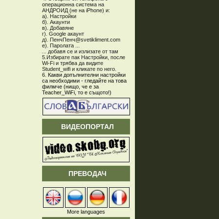
операционна система на
АНДРОИД (не на iPhone) и:
а). Настройки
б). Акаунти
в). Добавяне
г). Google акаунт
д). ПенчПенч@svetikliment.com
е). Паролата ...
... добавя се и излизате от там
5.Избирате пак Настройки, после
Wi-Fi и трябва да видите
Student_wifi и кликате по него.
6.
Какви допълнителни настройки
са необходими - гледайте на това
филмче (нищо, че е за
Teacher_WiFi, то е същото!)
ВИДЕОПОРТАЛ
ПРЕВОДАЧ
More languages