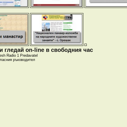
 гледай on-line в свободния час
esh
Radio 1
Predavatel
класния ръководител