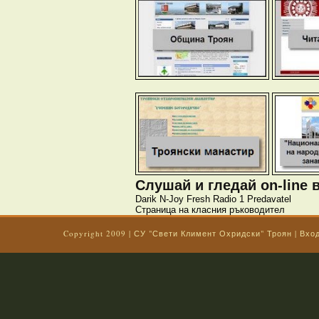
Слушай и гледай on-line 
Darik
N-Joy
Fresh
Radio 1
Predavatel
Страница на класния ръководител
Copyright 2009
|
СУ "Свети Климент Охридски" Троян
|
Вхо