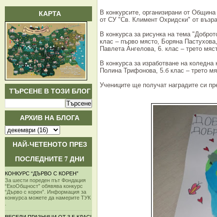
КАРТА
В конкурсите, организирани от Община
от СУ "Св. Климент Охридски" от възра
В конкурса за рисунка на тема "Доброто
клас – първо място, Боряна Пастухова,
Павлета Ангелова, 6. клас – трето мяс
В конкурса за изработване на коледна 
Полина Трифонова, 5.б клас – трето мя
Учениците ще получат наградите си пре
ТЪРСЕНЕ В ТОЗИ БЛОГ
АРХИВ НА БЛОГА
НАЙ-ЧЕТЕНОТО ПРЕЗ
ПОСЛЕДНИТЕ 7 ДНИ
КОНКУРС “ДЪРВО С КОРЕН”
За шести пореден път Фондация
“ЕкоОбщност” обявява конкурс
“Дърво с корен”. Информация за
конкурса можете да намерите ТУК
.