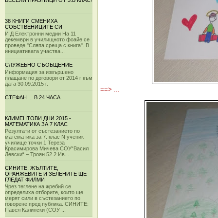
ВЕСЕЛИ ПРАЗНИЦИ ОТ 3.Б КЛАС!
38 КНИГИ СМЕНИХА
СОБСТВЕНИЦИТЕ СИ
И Д Електронни медии На 11
декември в училищното фоайе се
проведе "Сляпа среща с книга". В
инициативата участва...
СЛУЖЕБНО СЪОБЩЕНИЕ
Информация за извършено
плащане по договори от 2014 г към
дата 30.09.2015 г.
==> ...
СТЕФАН ... В 24 ЧАСА
КЛИМЕНТОВИ ДНИ 2015 -
МАТЕМАТИКА ЗА 7 КЛАС
Резултати от състезанието по
математика за 7. клас N ученик
училище точки 1 Тереза
Красимирова Мичева СОУ“Васил
Левски“ – Троян 52 2 Ив...
СИНИТЕ, ЖЪЛТИТЕ,
ОРАНЖЕВИТЕ И ЗЕЛЕНИТЕ ЩЕ
ГЛЕДАТ ФИЛМИ
Чрез теглене на жребий се
определиха отборите, които ще
мерят сили в състезанието по
говорене пред публика. СИНИТЕ:
Павел Калински (СОУ ...