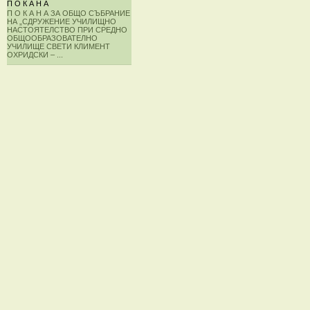
П О К А Н А
П О К А Н А ЗА ОБЩО СЪБРАНИЕ
НА „СДРУЖЕНИЕ УЧИЛИЩНО
НАСТОЯТЕЛСТВО ПРИ СРЕДНО
ОБЩООБРАЗОВАТЕЛНО
УЧИЛИЩЕ СВЕТИ КЛИМЕНТ
ОХРИДСКИ – ...