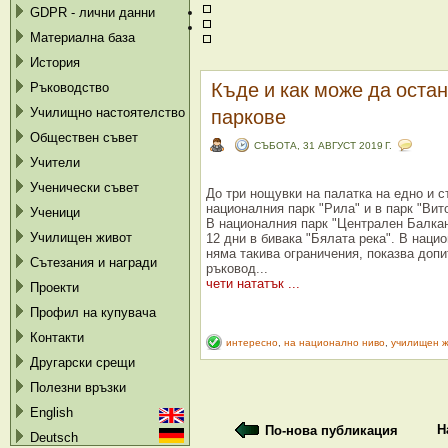
GDPR - лични данни
Материална база
История
Къде и как може да оста
Ръководство
паркове
Училищно настоятелство
Обществен съвет
СЪБОТА, 31 АВГУСТ 2019 Г.
Учители
Ученически съвет
До три нощувки на палатка на едно и 
националния парк "Рила" и в парк "Вит
Ученици
В националния парк "Централен Балка
Училищен живот
12 дни в бивака "Бялата река". В наци
няма такива ограничения, показва доп
Сътезания и награди
ръковод...
чети нататък ...
Проекти
Профил на купувача
Контакти
интересно
,
на национално ниво
,
училищен ж
Другарски срещи
Полезни връзки
English
Н
По-нова публикация
Deutsch