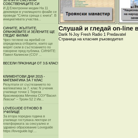
38 КНИГИ СМЕНИХА
СОБСТВЕНИЦИТЕ СИ
И Д Електронни медии На 11
декември в училищното фоайе се
проведе "Сляпа среща с книга". В
инициативата участва...
Слушай и гледай on-line 
СИНИТЕ, ЖЪЛТИТЕ,
ОРАНЖЕВИТЕ И ЗЕЛЕНИТЕ ЩЕ
Darik
N-Joy
Fresh
Radio 1
Predavatel
ГЛЕДАТ ФИЛМИ
Страница на класния ръководител
Чрез теглене на жребий се
определиха отборите, които ще
мерят сили в състезанието по
говорене пред публика. СИНИТЕ:
Павел Калински (СОУ ...
ВЕСЕЛИ ПРАЗНИЦИ ОТ 3.Б КЛАС!
КЛИМЕНТОВИ ДНИ 2015 -
МАТЕМАТИКА ЗА 7 КЛАС
Резултати от състезанието по
математика за 7. клас N ученик
училище точки 1 Тереза
Красимирова Мичева СОУ“Васил
Левски“ – Троян 52 2 Ив...
LOVEGUIDE ОТНОВО В
УЧИЛИЩЕ
За втора поредна година в
училище гостуваха лектори от
платформата за сексуално и
здравно образование Loveguide
https://loveguide.bg/....