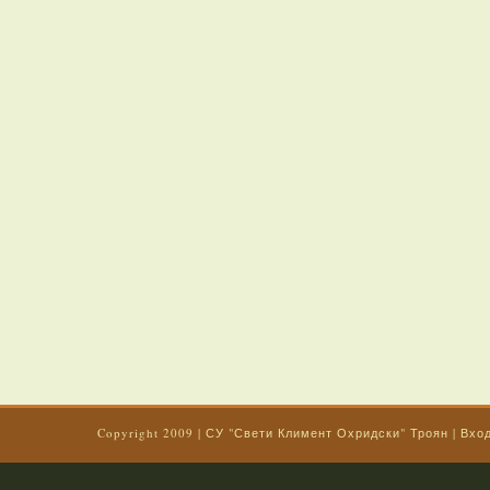
Copyright 2009
|
СУ "Свети Климент Охридски" Троян
|
Вхо