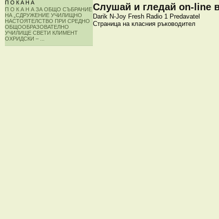
П О К А Н А
Слушай и гледай on-line 
П О К А Н А ЗА ОБЩО СЪБРАНИЕ
НА „СДРУЖЕНИЕ УЧИЛИЩНО
Darik
N-Joy
Fresh
Radio 1
Predavatel
НАСТОЯТЕЛСТВО ПРИ СРЕДНО
Страница на класния ръководител
ОБЩООБРАЗОВАТЕЛНО
УЧИЛИЩЕ СВЕТИ КЛИМЕНТ
ОХРИДСКИ – ...