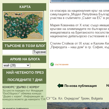
КАРТА
се класира за националния кръг на оли
симулацията „Модел Република Българи
участва в събитието „Съвет на ЕС“ в р
Мария Ковачева от Х клас също имаше 
кръгове на олимпиадите по български е
инициативата на Британското посолств
национално дебатьорско състезание в 
Стилян Стойков от IХ клас и Калоян К
ТЪРСЕНЕ В ТОЗИ БЛОГ
„Природата – наш дом“ в гр. София, къ
АРХИВ НА БЛОГА
състезание
НАЙ-ЧЕТЕНОТО ПРЕЗ
ПОСЛЕДНИТЕ 7 ДНИ
Н
По-нова публикация
КОНКУРС “ДЪРВО С КОРЕН”
За шести пореден път Фондация
“ЕкоОбщност” обявява конкурс
“Дърво с корен”. Информация за
СУ "Св. Кл. Охридски" Троян, Bulgaria
конкурса можете да намерите ТУК
.