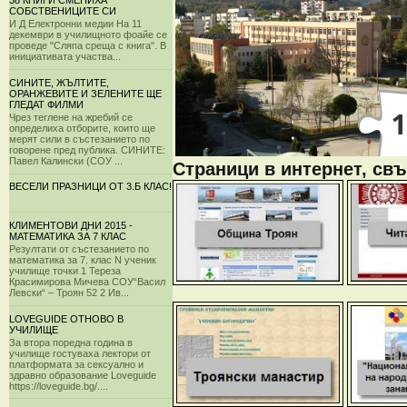
38 КНИГИ СМЕНИХА
СОБСТВЕНИЦИТЕ СИ
И Д Електронни медии На 11
декември в училищното фоайе се
проведе "Сляпа среща с книга". В
инициативата участва...
СИНИТЕ, ЖЪЛТИТЕ,
ОРАНЖЕВИТЕ И ЗЕЛЕНИТЕ ЩЕ
ГЛЕДАТ ФИЛМИ
Чрез теглене на жребий се
определиха отборите, които ще
мерят сили в състезанието по
говорене пред публика. СИНИТЕ:
Павел Калински (СОУ ...
Страници в интернет, свъ
ВЕСЕЛИ ПРАЗНИЦИ ОТ 3.Б КЛАС!
КЛИМЕНТОВИ ДНИ 2015 -
МАТЕМАТИКА ЗА 7 КЛАС
Резултати от състезанието по
математика за 7. клас N ученик
училище точки 1 Тереза
Красимирова Мичева СОУ“Васил
Левски“ – Троян 52 2 Ив...
LOVEGUIDE ОТНОВО В
УЧИЛИЩЕ
За втора поредна година в
училище гостуваха лектори от
платформата за сексуално и
здравно образование Loveguide
https://loveguide.bg/....