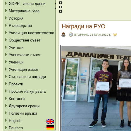
GDPR - лични данни
Материална база
История
Награди на РУО
Ръководство
Училищно настоятелство
ВТОРНИК, 28 МАЙ 2019 Г.
Обществен съвет
Учители
Ученически съвет
Ученици
Училищен живот
Сътезания и награди
Проекти
Профил на купувача
Контакти
Другарски срещи
Полезни връзки
English
Deutsch