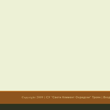
Copyright 2009
|
СУ "Свети Климент Охридски" Троян
|
Вхо