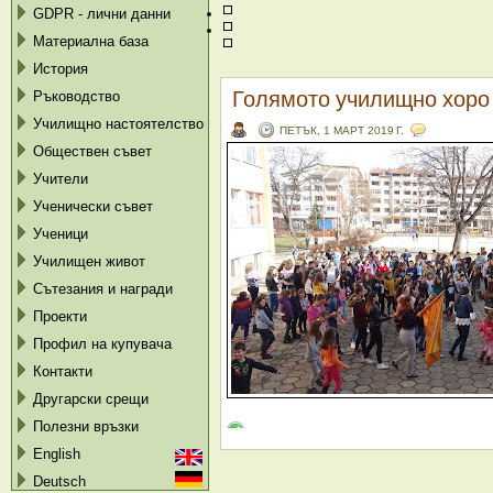
GDPR - лични данни
Материална база
История
Голямото училищно хоро
Ръководство
Училищно настоятелство
ПЕТЪК, 1 МАРТ 2019 Г.
Обществен съвет
Учители
Ученически съвет
Ученици
Училищен живот
Сътезания и награди
Проекти
Профил на купувача
Контакти
Другарски срещи
Полезни връзки
English
Deutsch