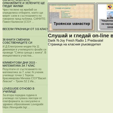
СИНИТЕ, ЖЪЛТИТЕ,
ОРАНЖЕВИТЕ И ЗЕЛЕНИТЕ ЩЕ
ГЛЕДАТ ФИЛМИ
Чрез теглене на жребий се
определиха отборите, които ще
мерят сили в състезанието по
говорене пред публика. СИНИТЕ:
Павел Калински (СОУ ...
ВЕСЕЛИ ПРАЗНИЦИ ОТ 3.Б КЛАС!
Слушай и гледай on-line 
38 КНИГИ СМЕНИХА
Darik
N-Joy
Fresh
Radio 1
Predavatel
СОБСТВЕНИЦИТЕ СИ
Страница на класния ръководител
И Д Електронни медии На 11
декември в училищното фоайе се
проведе "Сляпа среща с книга". В
инициативата участва...
КЛИМЕНТОВИ ДНИ 2015 -
МАТЕМАТИКА ЗА 7 КЛАС
Резултати от състезанието по
математика за 7. клас N ученик
училище точки 1 Тереза
Красимирова Мичева СОУ“Васил
Левски“ – Троян 52 2 Ив...
LOVEGUIDE ОТНОВО В
УЧИЛИЩЕ
За втора поредна година в
училище гостуваха лектори от
платформата за сексуално и
здравно образование Loveguide
https://loveguide.bg/....