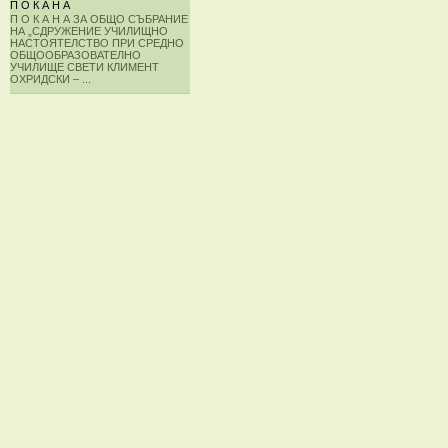
П О К А Н А
П О К А Н А ЗА ОБЩО СЪБРАНИЕ
НА „СДРУЖЕНИЕ УЧИЛИЩНО
НАСТОЯТЕЛСТВО ПРИ СРЕДНО
ОБЩООБРАЗОВАТЕЛНО
УЧИЛИЩЕ СВЕТИ КЛИМЕНТ
ОХРИДСКИ – ...