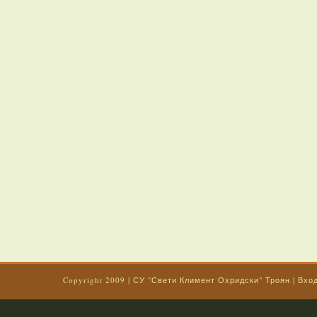
Copyright 2009
|
СУ "Свети Климент Охридски" Троян
|
Вхо