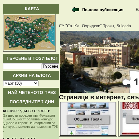
КАРТА
Н
По-нова публикация
СУ "Св. Кл. Охридски" Троян, Bulgaria
ТЪРСЕНЕ В ТОЗИ БЛОГ
АРХИВ НА БЛОГА
НАЙ-ЧЕТЕНОТО ПРЕЗ
Страници в интернет, свъ
ПОСЛЕДНИТЕ 7 ДНИ
КОНКУРС “ДЪРВО С КОРЕН”
За шести пореден път Фондация
“ЕкоОбщност” обявява конкурс
“Дърво с корен”. Информация за
конкурса можете да намерите ТУК
.