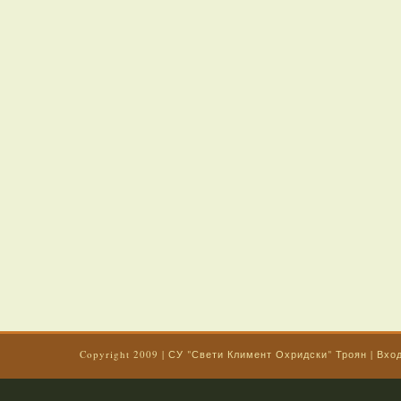
Copyright 2009
|
СУ "Свети Климент Охридски" Троян
|
Вхо