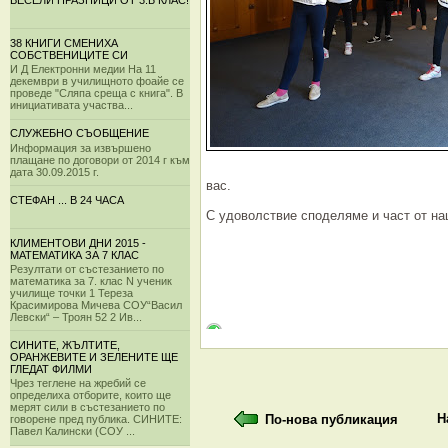
ВЕСЕЛИ ПРАЗНИЦИ ОТ 3.Б КЛАС!
38 КНИГИ СМЕНИХА
СОБСТВЕНИЦИТЕ СИ
И Д Електронни медии На 11
декември в училищното фоайе се
проведе "Сляпа среща с книга". В
инициативата участва...
СЛУЖЕБНО СЪОБЩЕНИЕ
Информация за извършено
плащане по договори от 2014 г към
дата 30.09.2015 г.
вас.
СТЕФАН ... В 24 ЧАСА
С удоволствие споделяме и част от на
КЛИМЕНТОВИ ДНИ 2015 -
МАТЕМАТИКА ЗА 7 КЛАС
Резултати от състезанието по
математика за 7. клас N ученик
училище точки 1 Тереза
Красимирова Мичева СОУ“Васил
Левски“ – Троян 52 2 Ив...
СИНИТЕ, ЖЪЛТИТЕ,
ОРАНЖЕВИТЕ И ЗЕЛЕНИТЕ ЩЕ
ГЛЕДАТ ФИЛМИ
Чрез теглене на жребий се
определиха отборите, които ще
мерят сили в състезанието по
Н
По-нова публикация
говорене пред публика. СИНИТЕ:
Павел Калински (СОУ ...