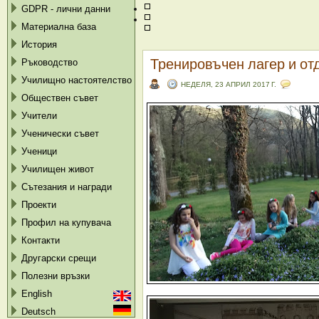
GDPR - лични данни
Материална база
История
Тренировъчен лагер и от
Ръководство
Училищно настоятелство
НЕДЕЛЯ, 23 АПРИЛ 2017 Г.
Обществен съвет
Учители
Ученически съвет
Ученици
Училищен живот
Сътезания и награди
Проекти
Профил на купувача
Контакти
Другарски срещи
Полезни връзки
English
Deutsch