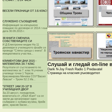
СТЕФАН ... В 24 ЧАСА
ВЕСЕЛИ ПРАЗНИЦИ ОТ 3.Б КЛАС!
СЛУЖЕБНО СЪОБЩЕНИЕ
Информация за извършено
плащане по договори от 2014 г към
дата 30.09.2015 г.
38 КНИГИ СМЕНИХА
СОБСТВЕНИЦИТЕ СИ
И Д Електронни медии На 11
декември в училищното фоайе се
проведе "Сляпа среща с книга". В
инициативата участва...
КЛИМЕНТОВИ ДНИ 2015 -
Слушай и гледай on-line 
МАТЕМАТИКА ЗА 7 КЛАС
Резултати от състезанието по
Darik
N-Joy
Fresh
Radio 1
Predavatel
математика за 7. клас N ученик
Страница на класния ръководител
училище точки 1 Тереза
Красимирова Мичева СОУ“Васил
Левски“ – Троян 52 2 Ив...
"STREET JAM 20-10" В
УЧИЛИЩНИЯ ДВОР
За 23 август, понеделник,
момчетата от „rElaX tEam" са се
заели да организират едно
събиране с хубава музика, брейк
денс, красив баске...