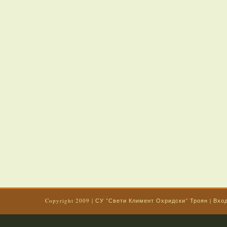
Copyright 2009
|
СУ "Свети Климент Охридски" Троян
|
Вхо