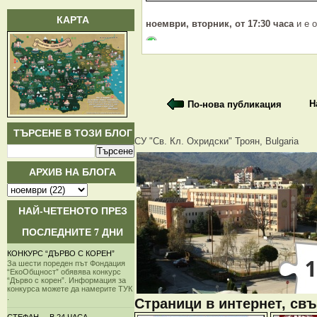
КАРТА
ноември, вторник, от 17:30 часа
и е о
Н
По-нова публикация
ТЪРСЕНЕ В ТОЗИ БЛОГ
СУ "Св. Кл. Охридски" Троян, Bulgaria
АРХИВ НА БЛОГА
НАЙ-ЧЕТЕНОТО ПРЕЗ
ПОСЛЕДНИТЕ 7 ДНИ
КОНКУРС “ДЪРВО С КОРЕН”
За шести пореден път Фондация
“ЕкоОбщност” обявява конкурс
“Дърво с корен”. Информация за
конкурса можете да намерите ТУК
.
Страници в интернет, свъ