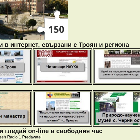
 в интернет, свързани с Троян и региона
 гледай on-line в свободния час
esh
Radio 1
Predavatel