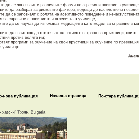
ели:
е да се запознаят с различните форми на агресия и насилие в училище
ите да разберат за рисковите фактори, водещи до насилствено поведен
е да се запознаят с ролята на асертивното поведение и ненасилственат
я за справяне с насилието и агресията в училище;
те да се научат да използват медиацията като модел за справяне в к
ите да знаят как да отстояват на натиск от страна на връстници, които г
ствия против волята им;
твят програми за обучение на свои връстници за обучение по превенция
в училище.
Анел
Начална страница
о-нова публикация
По-стара публикаци
хридски" Троян, Bulgaria