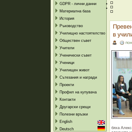
GDPR - лични данни
Материална база
История
Превен
Ръководство
в учил
Училищно настоятелство
Обществен съвет
ПОН
Учители
Ученически съвет
Ученици
Училищен живот
Сътезания и награди
Проекти
Профил на купувача
Контакти
Другарски срещи
Полезни връзки
English
бяха Алекс
Deutsch