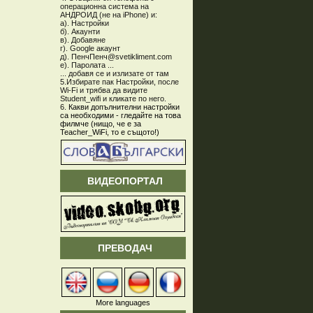
операционна система на
АНДРОИД (не на iPhone) и:
а). Настройки
б). Акаунти
в). Добавяне
г). Google акаунт
д). ПенчПенч@svetikliment.com
е). Паролата ...
... добавя се и излизате от там
5.Избирате пак Настройки, после
Wi-Fi и трябва да видите
Student_wifi и кликате по него.
6.
Какви допълнителни настройки
са необходими - гледайте на това
филмче (нищо, че е за
Teacher_WiFi, то е същото!)
ВИДЕОПОРТАЛ
ПРЕВОДАЧ
More languages