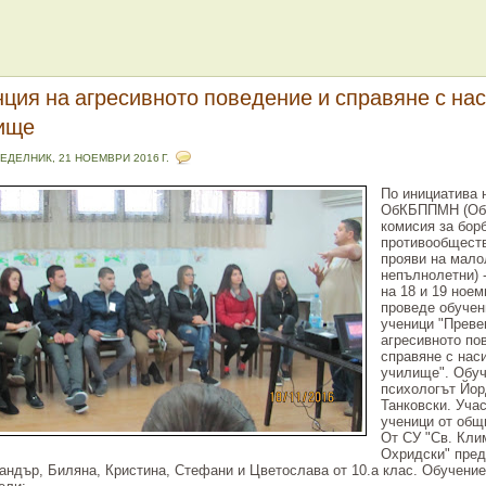
ция на агресивното поведение и справяне с на
ище
ЕДЕЛНИК, 21 НОЕМВРИ 2016 Г.
По инициатива 
ОбКБППМН (Об
комисия за бор
противообщест
прояви на мало
непълнолетни) -
на 18 и 19 ноем
проведе обучен
ученици "Преве
агресивното по
справяне с нас
училище". Обу
психологът Йо
Танковски. Уча
ученици от общ
От СУ "Св. Кли
Охридски" пред
андър, Биляна, Кристина, Стефани и Цветослава от 10.а клас. Обучени