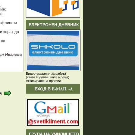
;
ие;
а;
онфликтни
ЕЛЕКТРОНЕН ДНЕВНИК
и карат да
 на
ия Иванова
Видео-указания за работа
(само в училищната мрежа)
Активиране на профил
ВХОД В E-MAIL -A
я
ГРУПА НА УЧИЛИЩЕТО