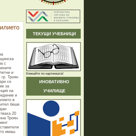
силието
ТЕКУЩИ УЧЕБНИЦИ
на
щинска
ба с
вените
летни и
Кликайте по картинката!
 гр. Троян
ИНОВАТИВНО
ври се
ие за
УЧИЛИЩЕ
нция на
ведение и
илието в
чител беше
рдан
стваха 20
ина Троян.
мент
ставители
ето имаш