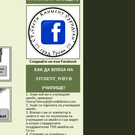
Следвайте ни във Facebook
КАК ДА ВЛЯЗА НА
STUDENT_WIFI В
УЧИЛИЩЕ?
1. Знам кой ми е училищния
имейл, примерно
ПенчуПенчуф@svetikliment.com.
2. Знам си паролата на училищния
имейл.
3. Влизал съм от компютър в
залите в час по технологии на
училищния си имейл и съм видял
и изтрил стандартните
поздравителни ТРИ имейла на
Гугъл.
4. Отварям си телефона с