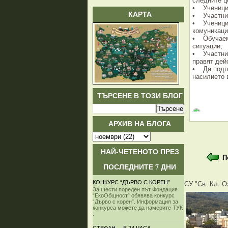
следните ц
• Ученицит
КАРТА
• Участниц
• Ученицит
комуникаци
• Обучаеми
ситуации;
• Участниц
правят дей
• Да подго
насилието 
ТЪРСЕНЕ В ТОЗИ БЛОГ
АРХИВ НА БЛОГА
НАЙ-ЧЕТЕНОТО ПРЕЗ
П
ПОСЛЕДНИТЕ 7 ДНИ
КОНКУРС “ДЪРВО С КОРЕН”
СУ "Св. Кл. О
За шести пореден път Фондация
“ЕкоОбщност” обявява конкурс
“Дърво с корен”. Информация за
конкурса можете да намерите ТУК
.