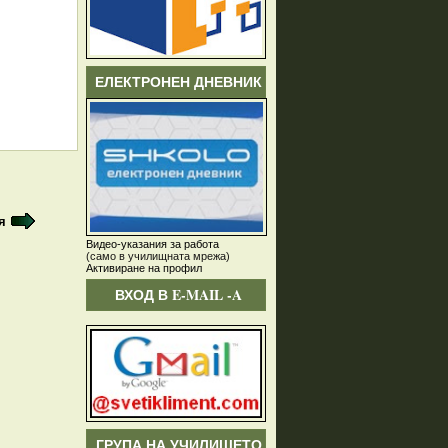
ЕЛЕКТРОНЕН ДНЕВНИК
я
Видео-указания за работа
(само в училищната мрежа)
Активиране на профил
ВХОД В E-MAIL -A
ГРУПА НА УЧИЛИЩЕТО