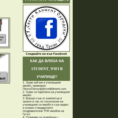
Следвайте ни във Facebook
КАК ДА ВЛЯЗА НА
STUDENT_WIFI В
УЧИЛИЩЕ?
1. Знам кой ми е училищния
имейл, примерно
ПенчуПенчуф@svetikliment.com.
2. Знам си паролата на училищния
имейл.
3. Влизал съм от компютър в
залите в час по технологии на
училищния си имейл и съм видял
и изтрил стандартните
поздравителни ТРИ имейла на
Гугъл.
4. Отварям си телефона с