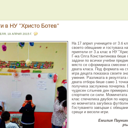
ти в НУ "Христо Ботев"
ЕЛЯ, 19 АПРИЛ 2015 Г.
На 17 април учениците от 3.б к
своето обещание и гостуваха н
приятели от 3.а клас в НУ "Хрис
Г-жа Олга Константинова беше 
задачи по всички учебни предм
място се сформираха смесени о
двата класа. Под формата на с
игра децата показаха своите зн
умения. Разликата в резултата
двата отбора беше само 1 точка
получиха заслужена почерпка. 
чудесен слънчев ден премерих
спортните си сили. Момичетата
клас спечелиха двубоя по народ
но момчетата загубиха футболн
Гостуването завърши с обещани
срещи и весели игри.
Емилия Паунико
ръ