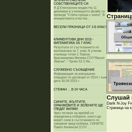
38 КНИГИ СМЕНИХА
СОБСТВЕНИЦИТЕ СИ
И Д Електронни медии На 11
декември в училищното фоайе се
Страници
проведе "Сляпа среща с книга". В
инициативата участва...
ВЕСЕЛИ ПРАЗНИЦИ ОТ 3.Б КЛАС!
КЛИМЕНТОВИ ДНИ 2015 -
МАТЕМАТИКА ЗА 7 КЛАС
Резултати от състезанието по
математика за 7. клас N ученик
училище точки 1 Тереза
Красимирова Мичева СОУ“Васил
Левски“ – Троян 52 2 Ив...
СЛУЖЕБНО СЪОБЩЕНИЕ
Информация за извършено
плащане по договори от 2014 г към
дата 30.09.2015 г.
СТЕФАН ... В 24 ЧАСА
Слушай и
СИНИТЕ, ЖЪЛТИТЕ,
Darik
N-Joy
Fr
ОРАНЖЕВИТЕ И ЗЕЛЕНИТЕ ЩЕ
Страница на 
ГЛЕДАТ ФИЛМИ
Чрез теглене на жребий се
определиха отборите, които ще
мерят сили в състезанието по
говорене пред публика. СИНИТЕ:
Павел Калински (СОУ ...