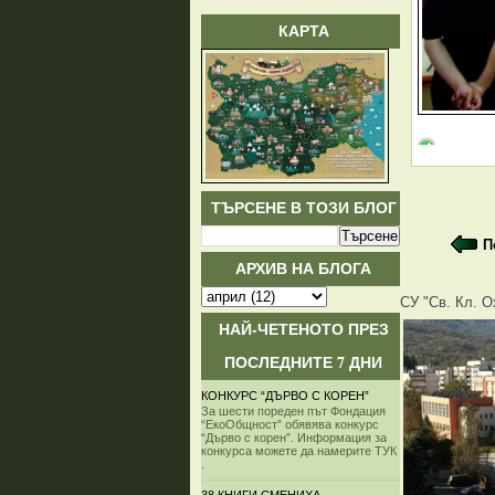
КАРТА
ТЪРСЕНЕ В ТОЗИ БЛОГ
П
АРХИВ НА БЛОГА
СУ "Св. Кл. О
НАЙ-ЧЕТЕНОТО ПРЕЗ
ПОСЛЕДНИТЕ 7 ДНИ
КОНКУРС “ДЪРВО С КОРЕН”
За шести пореден път Фондация
“ЕкоОбщност” обявява конкурс
“Дърво с корен”. Информация за
конкурса можете да намерите ТУК
.