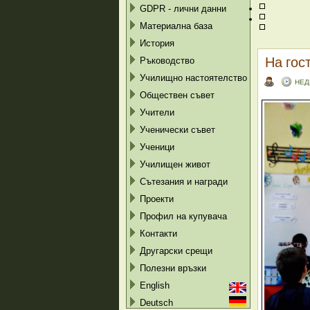
GDPR - лични данни
Материална база
История
На гос
Ръководство
Училищно настоятелство
НЕД
Обществен съвет
Учители
Ученически съвет
Ученици
Училищен живот
Сътезания и награди
Проекти
Профил на купувача
Контакти
Другарски срещи
Полезни връзки
English
Deutsch