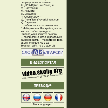
операционна система на
АНДРОИД (не на iPhone) и:
а). Настройки
б). Акаунти
в). Добавяне
г). Google акаунт
д). ПенчПенч@svetikliment.com
е). Паролата ...
... добавя се и излизате от там
5.Избирате пак Настройки, после
Wi-Fi и трябва да видите
Student_wifi и кликате по него.
6.
Какви допълнителни настройки
са необходими - гледайте на това
филмче (нищо, че е за
Teacher_WiFi, то е същото!)
ВИДЕОПОРТАЛ
ПРЕВОДАЧ
More languages