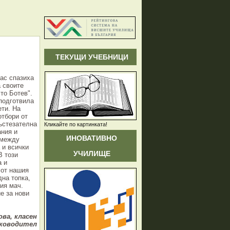
ТЕКУЩИ УЧЕБНИЦИ
лас спазиха
а своите
то Ботев".
подготвила
ети. На
тбори от
ъстезателна
Кликайте по картинката!
ания и
ИНОВАТИВНО
 между
 и всички
УЧИЛИЩЕ
В този
а и
 от нашия
на топка,
ия мач.
е за нови
ва, класен
ководител