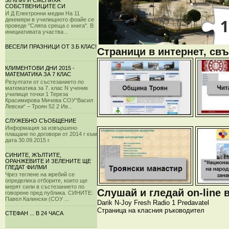
38 КНИГИ СМЕНИХА
СОБСТВЕНИЦИТЕ СИ
И Д Електронни медии На 11
декември в училищното фоайе се
проведе "Сляпа среща с книга". В
инициативата участва...
ВЕСЕЛИ ПРАЗНИЦИ ОТ 3.Б КЛАС!
Страници в интернет, свъ
КЛИМЕНТОВИ ДНИ 2015 -
МАТЕМАТИКА ЗА 7 КЛАС
Резултати от състезанието по
математика за 7. клас N ученик
училище точки 1 Тереза
Красимирова Мичева СОУ“Васил
Левски“ – Троян 52 2 Ив...
СЛУЖЕБНО СЪОБЩЕНИЕ
Информация за извършено
плащане по договори от 2014 г към
дата 30.09.2015 г.
СИНИТЕ, ЖЪЛТИТЕ,
ОРАНЖЕВИТЕ И ЗЕЛЕНИТЕ ЩЕ
ГЛЕДАТ ФИЛМИ
Чрез теглене на жребий се
определиха отборите, които ще
мерят сили в състезанието по
Слушай и гледай on-line 
говорене пред публика. СИНИТЕ:
Павел Калински (СОУ ...
Darik
N-Joy
Fresh
Radio 1
Predavatel
Страница на класния ръководител
СТЕФАН ... В 24 ЧАСА