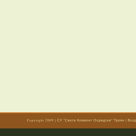
Copyright 2009
|
СУ "Свети Климент Охридски" Троян
|
Вхо