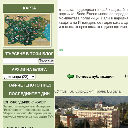
КАРТА
дървата, подредиха ги край къщата й, 
портичка. Баба Елена много се зарадва
момичетата полазници. Нали в народнат
къщата на Игнажден, се гадае каква щ
и в къщата през цялата година ще има 
ТЪРСЕНЕ В ТОЗИ БЛОГ
АРХИВ НА БЛОГА
Н
По-нова публикация
НАЙ-ЧЕТЕНОТО ПРЕЗ
СУ "Св. Кл. Охридски" Троян, Bulgaria
ПОСЛЕДНИТЕ 7 ДНИ
КОНКУРС “ДЪРВО С КОРЕН”
За шести пореден път Фондация
“ЕкоОбщност” обявява конкурс
“Дърво с корен”. Информация за
конкурса можете да намерите ТУК
.