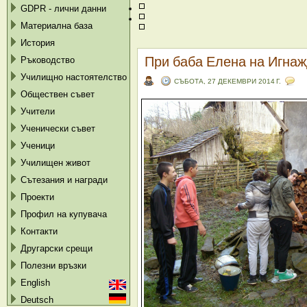
GDPR - лични данни
Материална база
История
При баба Елена на Игна
Ръководство
Училищно настоятелство
СЪБОТА, 27 ДЕКЕМВРИ 2014 Г.
Обществен съвет
Учители
Ученически съвет
Ученици
Училищен живот
Сътезания и награди
Проекти
Профил на купувача
Контакти
Другарски срещи
Полезни връзки
English
Deutsch