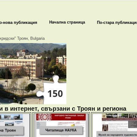
Начална страница
о-нова публикация
По-стара публикаци
хридски" Троян, Bulgaria
 в интернет, свързани с Троян и региона