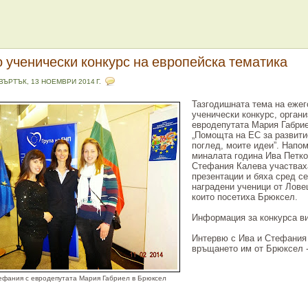
 ученически конкурс на европейска тематика
ВЪРТЪК, 13 НОЕМВРИ 2014 Г.
Тазгодишната тема на еже
ученически конкурс, органи
евродепутата Мария Габрие
„Помощта на ЕС за развити
поглед, моите идеи”. Напо
миналата година Ива Петко
Стефания Калева участвах
презентации и бяха сред с
наградени ученици от Лове
които посетиха Брюксел.
Информация за конкурса в
Интервю с Ива и Стефания
връщането им от Брюксел 
ефания с евродепутата Мария Габриел в Брюксел