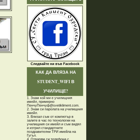
Следвайте ни във Facebook
КАК ДА ВЛЯЗА НА
STUDENT_WIFI В
УЧИЛИЩЕ?
1. Знам кой ми е училищния
имейл, примерно
ПенчуПенчуф@svetikliment.com.
2. Знам си паролата на училищния
имейл.
3. Влизал съм от компютър в
залите в час по технологии на
училищния си имейл и съм видял
и изтрил стандартните
поздравителни ТРИ имейла на
Гугъл.
4. Отварям си телефона с