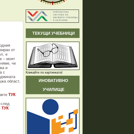
ТЕКУЩИ УЧЕБНИЦИ
годния
зиран от
л, е
е – моят
мняме, че
ва и
а с
Кликайте по картинката!
едмината
ИНОВАТИВНО
шка област,
УЧИЛИЩЕ
ижте
ТУК
 след
-
ТУК