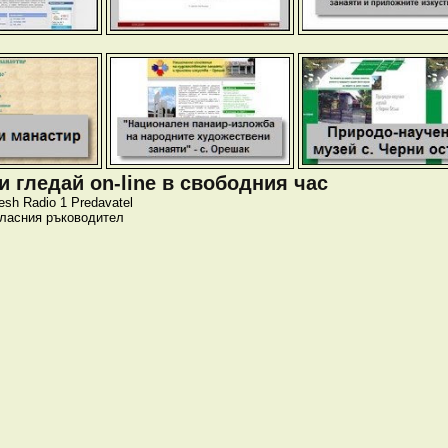
 гледай on-line в свободния час
esh
Radio 1
Predavatel
класния ръководител