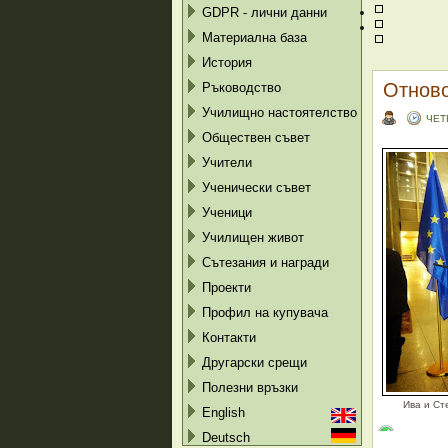
GDPR - лични данни
Материална база
История
Отново
Ръководство
Училищно настоятелство
ЧЕТ
Обществен съвет
Учители
Ученически съвет
Ученици
Училищен живот
Сътезания и награди
Проекти
Профил на купувача
Контакти
Другарски срещи
Полезни връзки
Ива и Ст
English
Deutsch