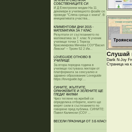
38 КНИГИ СМЕНИХА
СОБСТВЕНИЦИТЕ СИ
И Д Електронни медии На 11
декември в училищното фоайе се
проведе "Сляпа среща с книга". В
инициативата участва...
КЛИМЕНТОВИ ДНИ 2015 -
МАТЕМАТИКА ЗА 7 КЛАС
Резултати от състезанието по
математика за 7. клас N ученик
училище точки 1 Тереза
Красимирова Мичева СОУ“Васил
Левски“ – Троян 52 2 Ив...
Слушай и
LOVEGUIDE ОТНОВО В
Darik
N-Joy
Fr
УЧИЛИЩЕ
Страница на 
За втора поредна година в
училище гостуваха лектори от
платформата за сексуално и
здравно образование Loveguide
https://loveguide.bg/....
СИНИТЕ, ЖЪЛТИТЕ,
ОРАНЖЕВИТЕ И ЗЕЛЕНИТЕ ЩЕ
ГЛЕДАТ ФИЛМИ
Чрез теглене на жребий се
определиха отборите, които ще
мерят сили в състезанието по
говорене пред публика. СИНИТЕ:
Павел Калински (СОУ ...
ВЕСЕЛИ ПРАЗНИЦИ ОТ 3.Б КЛАС!