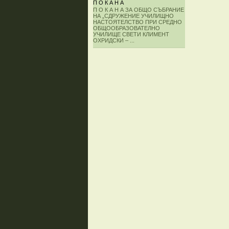
П О К А Н А
П О К А Н А ЗА ОБЩО СЪБРАНИЕ
НА „СДРУЖЕНИЕ УЧИЛИЩНО
НАСТОЯТЕЛСТВО ПРИ СРЕДНО
ОБЩООБРАЗОВАТЕЛНО
УЧИЛИЩЕ СВЕТИ КЛИМЕНТ
ОХРИДСКИ – ...