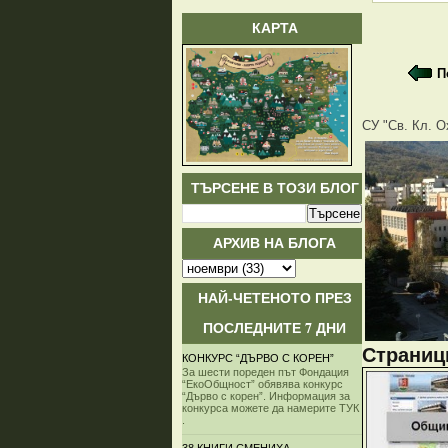
КАРТА
П
СУ "Св. Кл. О
ТЪРСЕНЕ В ТОЗИ БЛОГ
АРХИВ НА БЛОГА
НАЙ-ЧЕТЕНОТО ПРЕЗ
ПОСЛЕДНИТЕ 7 ДНИ
Страници
КОНКУРС “ДЪРВО С КОРЕН”
За шести пореден път Фондация
“ЕкоОбщност” обявява конкурс
“Дърво с корен”. Информация за
конкурса можете да намерите ТУК
.