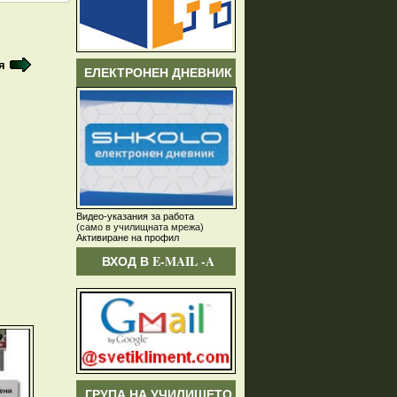
я
ЕЛЕКТРОНЕН ДНЕВНИК
Видео-указания за работа
(само в училищната мрежа)
Активиране на профил
ВХОД В E-MAIL -A
ГРУПА НА УЧИЛИЩЕТО