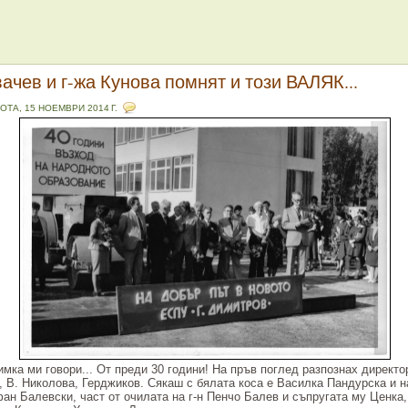
вачев и г-жа Кунова помнят и този ВАЛЯК...
ОТА, 15 НОЕМВРИ 2014 Г.
имка ми говори... От преди 30 години! На пръв поглед разпознах директор
 В. Николова, Герджиков. Сякаш с бялата коса е Василка Пандурска и н
фан Балевски, част от очилата на г-н Пенчо Балев и съпругата му Ценка