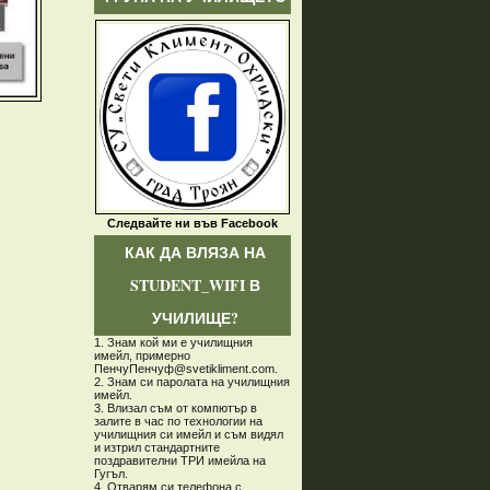
Следвайте ни във Facebook
КАК ДА ВЛЯЗА НА
STUDENT_WIFI В
УЧИЛИЩЕ?
1. Знам кой ми е училищния
имейл, примерно
ПенчуПенчуф@svetikliment.com.
2. Знам си паролата на училищния
имейл.
3. Влизал съм от компютър в
залите в час по технологии на
училищния си имейл и съм видял
и изтрил стандартните
поздравителни ТРИ имейла на
Гугъл.
4. Отварям си телефона с