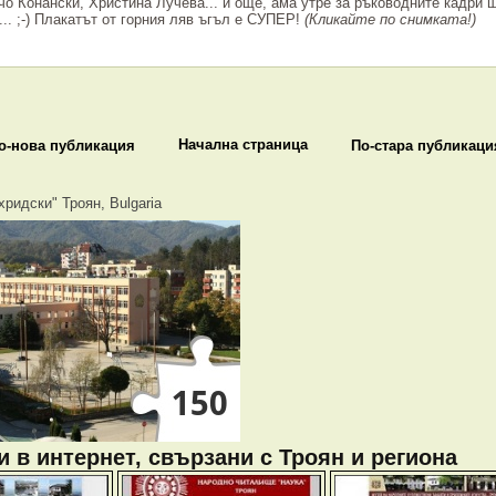
чо Конански, Христина Лучева... и още, ама утре за ръководните кадри 
... ;-) Плакатът от горния ляв ъгъл е СУПЕР!
(Кликайте по снимката!)
Начална страница
о-нова публикация
По-стара публикаци
хридски" Троян, Bulgaria
 в интернет, свързани с Троян и региона