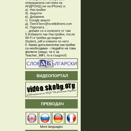
операционна система на
АНДРОИД (не на iPhone) и:
а). Настройки
б). Акаунти
в). Добавяне
г). Google акаунт
д). ПенчПенч@svetikliment.com
е). Паролата ...
... добавя се и излизате от там
5.Избирате пак Настройки, после
Wi-Fi и трябва да видите
Student_wifi и кликате по него.
6.
Какви допълнителни настройки
са необходими - гледайте на това
филмче (нищо, че е за
Teacher_WiFi, то е същото!)
ВИДЕОПОРТАЛ
ПРЕВОДАЧ
More languages