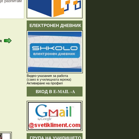
ще разпитам
ЕЛЕКТРОНЕН ДНЕВНИК
я
Видео-указания за работа
(само в училищната мрежа)
Активиране на профил
ВХОД В E-MAIL -A
ГРУПА НА УЧИЛИЩЕТО