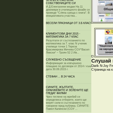
38 КНИГИ СМЕНИХА
СОБСТВЕНИЦИТЕ СИ
И Д Електронни медии На 11
декември в училищното фоайе се
проведе "Сляпа среща с книга". В
инициативата участва...
ВЕСЕЛИ ПРАЗНИЦИ ОТ 3.Б КЛАС!
КЛИМЕНТОВИ ДНИ 2015 -
МАТЕМАТИКА ЗА 7 КЛАС
Резултати от състезанието по
математика за 7. клас N ученик
училище точки 1 Тереза
Красимирова Мичева СОУ“Васил
Левски“ – Троян 52 2 Ив...
Слушай и
СЛУЖЕБНО СЪОБЩЕНИЕ
Информация за извършено
Darik
N-Joy
Fr
плащане по договори от 2014 г към
Страница на 
дата 30.09.2015 г.
СТЕФАН ... В 24 ЧАСА
СИНИТЕ, ЖЪЛТИТЕ,
ОРАНЖЕВИТЕ И ЗЕЛЕНИТЕ ЩЕ
ГЛЕДАТ ФИЛМИ
Чрез теглене на жребий се
определиха отборите, които ще
мерят сили в състезанието по
говорене пред публика. СИНИТЕ:
Павел Калински (СОУ ...