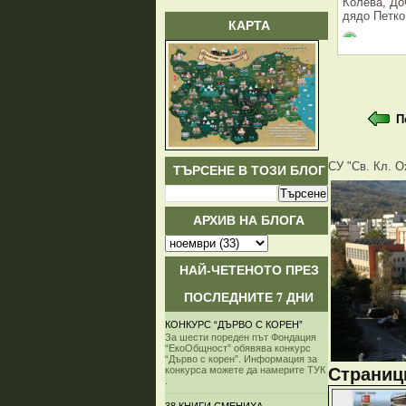
Колева, До
дядо Петко
КАРТА
П
СУ "Св. Кл. О
ТЪРСЕНЕ В ТОЗИ БЛОГ
АРХИВ НА БЛОГА
НАЙ-ЧЕТЕНОТО ПРЕЗ
ПОСЛЕДНИТЕ 7 ДНИ
КОНКУРС “ДЪРВО С КОРЕН”
За шести пореден път Фондация
“ЕкоОбщност” обявява конкурс
“Дърво с корен”. Информация за
Страници
конкурса можете да намерите ТУК
.