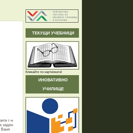
ТЕКУЩИ УЧЕБНИЦИ
Кликайте по картинката!
ИНОВАТИВНО
УЧИЛИЩЕ
ите г-н
а заден
, Ваня