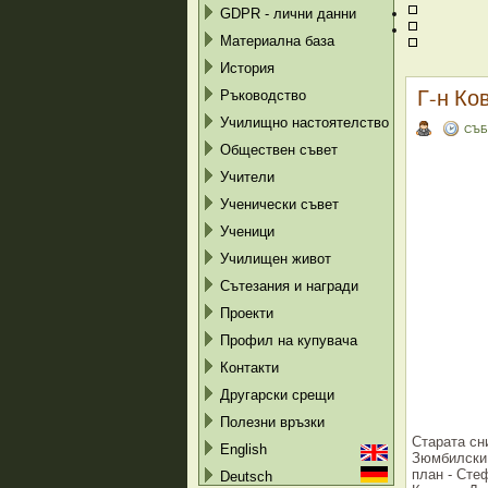
GDPR - лични данни
Материална база
История
Г-н Ко
Ръководство
Училищно настоятелство
СЪБ
Обществен съвет
Учители
Ученически съвет
Ученици
Училищен живот
Сътезания и награди
Проекти
Профил на купувача
Контакти
Другарски срещи
Полезни връзки
Старата сн
English
Зюмбилски,
план - Сте
Deutsch