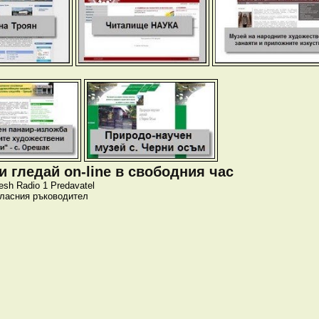
 гледай on-line в свободния час
esh
Radio 1
Predavatel
класния ръководител