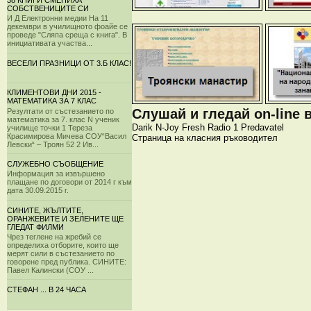
38 КНИГИ СМЕНИХА
СОБСТВЕНИЦИТЕ СИ
И Д Електронни медии На 11
декември в училищното фоайе се
проведе "Сляпа среща с книга". В
инициативата участва...
ВЕСЕЛИ ПРАЗНИЦИ ОТ 3.Б КЛАС!
КЛИМЕНТОВИ ДНИ 2015 -
МАТЕМАТИКА ЗА 7 КЛАС
Слушай и гледай on-line 
Резултати от състезанието по
математика за 7. клас N ученик
Darik
N-Joy
Fresh
Radio 1
Predavatel
училище точки 1 Тереза
Красимирова Мичева СОУ“Васил
Страница на класния ръководител
Левски“ – Троян 52 2 Ив...
СЛУЖЕБНО СЪОБЩЕНИЕ
Информация за извършено
плащане по договори от 2014 г към
дата 30.09.2015 г.
СИНИТЕ, ЖЪЛТИТЕ,
ОРАНЖЕВИТЕ И ЗЕЛЕНИТЕ ЩЕ
ГЛЕДАТ ФИЛМИ
Чрез теглене на жребий се
определиха отборите, които ще
мерят сили в състезанието по
говорене пред публика. СИНИТЕ:
Павел Калински (СОУ ...
СТЕФАН ... В 24 ЧАСА