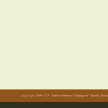
Copyright 2009
|
СУ "Свети Климент Охридски" Троян
|
Вхо