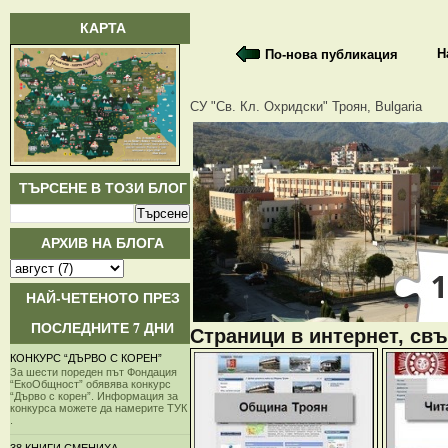
КАРТА
Н
По-нова публикация
СУ "Св. Кл. Охридски" Троян, Bulgaria
ТЪРСЕНЕ В ТОЗИ БЛОГ
АРХИВ НА БЛОГА
НАЙ-ЧЕТЕНОТО ПРЕЗ
ПОСЛЕДНИТЕ 7 ДНИ
Страници в интернет, свъ
КОНКУРС “ДЪРВО С КОРЕН”
За шести пореден път Фондация
“ЕкоОбщност” обявява конкурс
“Дърво с корен”. Информация за
конкурса можете да намерите ТУК
.