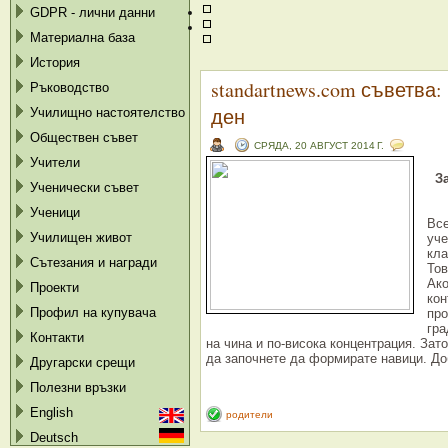
GDPR - лични данни
Материална база
История
standartnews.com съветва
Ръководство
ден
Училищно настоятелство
Обществен съвет
СРЯДА, 20 АВГУСТ 2014 Г.
Учители
З
Ученически съвет
Ученици
Все
Училищен живот
уче
кла
Сътезания и награди
Тов
Ако
Проекти
кон
Профил на купувача
про
гра
Контакти
на чина и по-висока концентрация. Зат
да започнете да формирате навици. Доб
Другарски срещи
Полезни връзки
English
родители
Deutsch