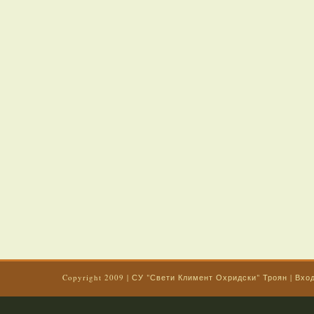
Copyright 2009
|
СУ "Свети Климент Охридски" Троян
|
Вхо