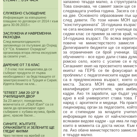
СТЕФАН ... В 24 ЧАСА
запазено твърде малко, а структурата
Това означава, че самият закон ще се
следващата учебна година. Засега се з
СЛУЖЕБНО СЪОБЩЕНИЕ
на две. Основното образование пък ще
Информация за извършено
след девети. По този начин МОН ще
плащане по договори от 2014 г към
"конституционната" 16-годишна възрас
дата 30.09.2015 г.
че сега мнозина отпадат от училище о
седми клас се приеме за негов край, 
ЗАСЛУЖЕНА И НАВРЕМЕННА
РАЗХОДКА
14-годишна възраст. По всяка вероят
След миналогодишното
повече че министерството замисля
запомнящо се пътуване до Охрид
Делегираните бюджети ще се коригира
СУ "Св. Климент Охридски"
за ограничения си брой ученици. 
организира втора лятна екскурзия
за своите учит...
обучението - все едно дали става дум
ромско село, което с усилие се е п
ДАРЕНИЕ ОТ 7.Б КЛАС
Сегашният екип на просветното минист
7.б клас пое инициатива да се
екипът на ГЕРБ се бе фокусирал въ
съберат продукти от първа
проблемът с педагогическите кадри вис
необходимост за бедстващите от
са в предпенсионна възраст, което 
земетресението в Турция и Сирия.
места. Засега МОН има амбицията
Идеята беше на кла...
квалифицират учителите, чрез амбиц
"STREET JAM 20-10" В
кадри. Ако тя заработи, ще бъдат уе
УЧИЛИЩНИЯ ДВОР
едно в кой университет става това. 
За 23 август, понеделник,
наред с архитекти и медици. На прак
момчетата от „rElaX tEam" са се
лицензиращ орган за педагозите, койт
заели да организират едно
се и стипендии за младите учител
събиране с хубава музика, брейк
денс, красив баске...
информация по един от най-ключовите
всякакви видове кадри - ще има ли па
СИНИТЕ, ЖЪЛТИТЕ,
които в момента са доста ниски. Към 
ОРАНЖЕВИТЕ И ЗЕЛЕНИТЕ ЩЕ
лв. Ако обаче министерството замисля
ГЛЕДАТ ФИЛМИ
е твърде малко.
Чрез теглене на жребий се