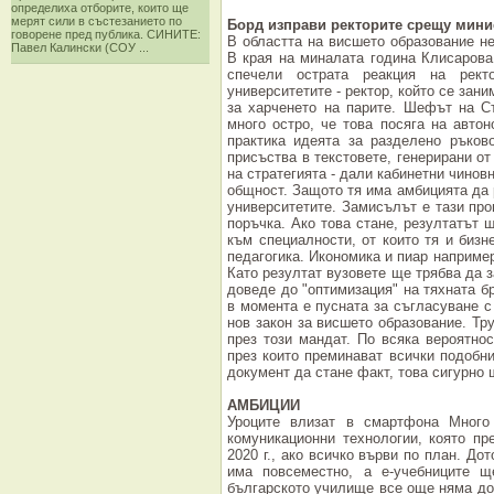
определиха отборите, които ще
мерят сили в състезанието по
Борд изправи ректорите срещу мин
говорене пред публика. СИНИТЕ:
В областта на висшето образование н
Павел Калински (СОУ ...
В края на миналата година Клисарова 
спечели острата реакция на рект
университетите - ректор, който се зани
за харченето на парите. Шефът на С
много остро, че това посяга на авто
практика идеята за разделено ръков
присъства в текстовете, генерирани от
на стратегията - дали кабинетни чинов
общност. Защото тя има амбицията да 
университетите. Замисълът е тази пр
поръчка. Ако това стане, резултатът 
към специалности, от които тя и бизн
педагогика. Икономика и пиар например
Като резултат вузовете ще трябва да з
доведе до "оптимизация" на тяхната б
в момента е пусната за съгласуване с
нов закон за висшето образование. Тр
през този мандат. По всяка вероятно
през които преминават всички подобни
документ да стане факт, това сигурно 
АМБИЦИИ
Уроците влизат в смартфона Много
комуникационни технологии, която п
2020 г., ако всичко върви по план. Д
има повсеместно, а е-учебниците щ
българското училище все още няма дор