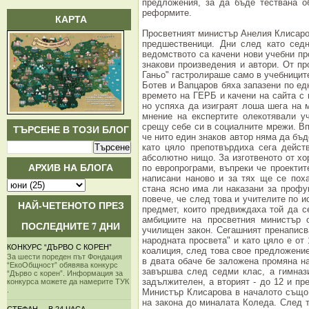
предложения, за да бъде тествана о
реформите.
КАРТА
Просветният министър Анелия Клисаров
предшественици. Дни след като седн
ведомството са качени нови учебни пр
знакови произведения и автори. От п
Ганьо" гастролираше само в учебниците
Ботев и Вапцаров бяха запазени по ед
времето на ГЕРБ и качени на сайта с
но успяха да изиграят лоша шега на 
мнение на експертите олекотявали у
срещу себе си в социалните мрежи. Вп
ТЪРСЕНЕ В ТОЗИ БЛОГ
че нито един знаков автор няма да бъд
като цяло препотвърдиха сега дейст
абсолютно нищо. За изготвеното от хо
АРХИВ НА БЛОГА
по европрограми, въпреки че проектит
написани наново и за тях ще се пох
стана ясно има ли наказани за профу
повече, че след това и учителите по 
НАЙ-ЧЕТЕНОТО ПРЕЗ
предмет, които предвиждаха той да с
амбициите на просветния министър 
ПОСЛЕДНИТЕ 7 ДНИ
училищен закон. Сегашният пренаписв
народната просвета" и като цяло е от 
КОНКУРС “ДЪРВО С КОРЕН”
коалиция, след това свое предложение
За шести пореден път Фондация
в двата обаче бе заложена промяна на
“ЕкоОбщност” обявява конкурс
завършва след седми клас, а гимназ
“Дърво с корен”. Информация за
задължителен, а вторият - до 12 и пр
конкурса можете да намерите ТУК
.
Министър Клисарова в началото също 
на закона до миналата Коледа. След т