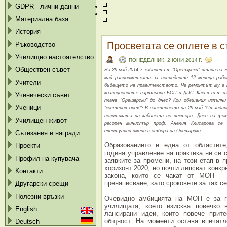
GDPR - лични данни
Материална база
История
Просветата се оплете в ст
Ръководство
Училищно настоятелство
ПОНЕДЕЛНИК, 2 ЮНИ 2014 Г.
Обществен съвет
На 29 май 2014 г. кабинетът "Орешарски" стана на г
май равносметката за последните 12 месеца раб
Учители
бъдещето на правителството. Че ремонтът му е н
коалиционните партньори БСП и ДПС. Какъв път 
Ученически съвет
плана "Орешарски" до днес? Кои обещания изпълни
Ученици
"костелив орех"? В навечерието на 29 май "Стандар
политиката на кабинета по сектори. Днес на фок
Училищен живот
ресорен министър проф. Анелия Клисарова се 
евентуални смени в отбора на Орешарски.
Сътезания и награди
Образованието е една от областите
Проекти
година управление на практика не се 
Профил на купувача
заявките за промени, на този етап в 
хоризонт 2020, но почти липсват конкр
Контакти
закона, които се чакат от МОН - 
пренаписване, като сроковете за тях с
Другарски срещи
Полезни връзки
Очевидно амбицията на МОН е за ге
училищата, което изисква повечко
English
лансирани идеи, които повече прите
общност. На моменти остава впечатл
Deutsch