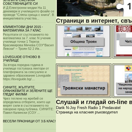
38 КНИГИ СМЕНИХА
СОБСТВЕНИЦИТЕ СИ
И Д Електронни медии На 11
декември в училищното фоайе се
проведе "Сляпа среща с книга". В
инициативата участва...
Страници в интернет, свъ
КЛИМЕНТОВИ ДНИ 2015 -
МАТЕМАТИКА ЗА 7 КЛАС
Резултати от състезанието по
математика за 7. клас N ученик
училище точки 1 Тереза
Красимирова Мичева СОУ“Васил
Левски“ – Троян 52 2 Ив...
LOVEGUIDE ОТНОВО В
УЧИЛИЩЕ
За втора поредна година в
училище гостуваха лектори от
платформата за сексуално и
здравно образование Loveguide
https://loveguide.bg/....
СИНИТЕ, ЖЪЛТИТЕ,
ОРАНЖЕВИТЕ И ЗЕЛЕНИТЕ ЩЕ
ГЛЕДАТ ФИЛМИ
Чрез теглене на жребий се
Слушай и гледай on-line 
определиха отборите, които ще
мерят сили в състезанието по
Darik
N-Joy
Fresh
Radio 1
Predavatel
говорене пред публика. СИНИТЕ:
Страница на класния ръководител
Павел Калински (СОУ ...
ВЕСЕЛИ ПРАЗНИЦИ ОТ 3.Б КЛАС!