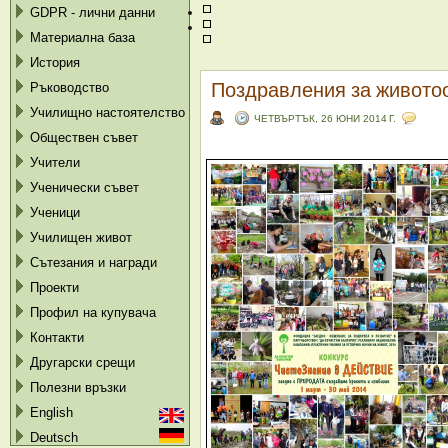
GDPR - лични данни
Материална база
История
Поздравления за живото
Ръководство
Училищно настоятелство
ЧЕТВЪРТЪК, 26 ЮНИ 2014 Г.
Обществен съвет
Учители
Ученически съвет
Ученици
Училищен живот
Сътезания и награди
Проекти
Профил на купувача
Контакти
Другарски срещи
Полезни връзки
English
Deutsch