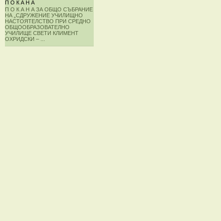
П О К А Н А
П О К А Н А ЗА ОБЩО СЪБРАНИЕ
НА „СДРУЖЕНИЕ УЧИЛИЩНО
НАСТОЯТЕЛСТВО ПРИ СРЕДНО
ОБЩООБРАЗОВАТЕЛНО
УЧИЛИЩЕ СВЕТИ КЛИМЕНТ
ОХРИДСКИ – ...