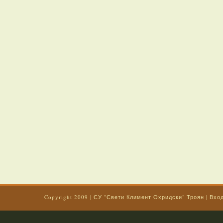
Copyright 2009
|
СУ "Свети Климент Охридски" Троян
|
Вхо