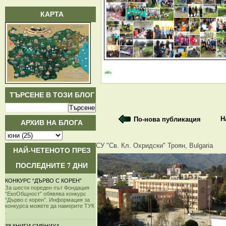
КАРТА
ТЪРСЕНЕ В ТОЗИ БЛОГ
Н
По-нова публикация
АРХИВ НА БЛОГА
СУ "Св. Кл. Охридски" Троян, Bulgaria
НАЙ-ЧЕТЕНОТО ПРЕЗ
ПОСЛЕДНИТЕ 7 ДНИ
КОНКУРС “ДЪРВО С КОРЕН”
За шести пореден път Фондация
“ЕкоОбщност” обявява конкурс
“Дърво с корен”. Информация за
конкурса можете да намерите ТУК
.