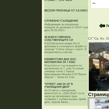
СТЕФАН ... В 24 ЧАСА
ВЕСЕЛИ ПРАЗНИЦИ ОТ 3.Б КЛАС!
СЛУЖЕБНО СЪОБЩЕНИЕ
Информация за извършено
П
плащане по договори от 2014 г към
дата 30.09.2015 г.
38 КНИГИ СМЕНИХА
СУ "Св. Кл. О
СОБСТВЕНИЦИТЕ СИ
И Д Електронни медии На 11
декември в училищното фоайе се
проведе "Сляпа среща с книга". В
инициативата участва...
КЛИМЕНТОВИ ДНИ 2015 -
МАТЕМАТИКА ЗА 7 КЛАС
Резултати от състезанието по
математика за 7. клас N ученик
училище точки 1 Тереза
Красимирова Мичева СОУ“Васил
Левски“ – Троян 52 2 Ив...
"STREET JAM 20-10" В
УЧИЛИЩНИЯ ДВОР
За 23 август, понеделник,
Страници
момчетата от „rElaX tEam" са се
заели да организират едно
събиране с хубава музика, брейк
денс, красив баске...