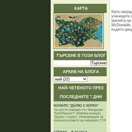
КАРТА
Като награ
учениците 
магията на
McDonalds.
където дец
Хр
ТЪРСЕНЕ В ТОЗИ БЛОГ
АРХИВ НА БЛОГА
НАЙ-ЧЕТЕНОТО ПРЕЗ
ПОСЛЕДНИТЕ 7 ДНИ
КОНКУРС “ДЪРВО С КОРЕН”
За шести пореден път Фондация
“ЕкоОбщност” обявява конкурс
“Дърво с корен”. Информация за
конкурса можете да намерите ТУК
.