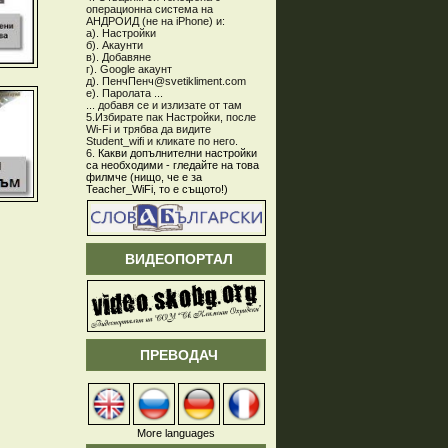
операционна система на
АНДРОИД (не на iPhone) и:
а). Настройки
б). Акаунти
в). Добавяне
г). Google акаунт
д). ПенчПенч@svetikliment.com
е). Паролата ...
... добавя се и излизате от там
5.Избирате пак Настройки, после
Wi-Fi и трябва да видите
Student_wifi и кликате по него.
6.
Какви допълнителни настройки
са необходими - гледайте на това
филмче (нищо, че е за
Teacher_WiFi, то е същото!)
ВИДЕОПОРТАЛ
ПРЕВОДАЧ
More languages