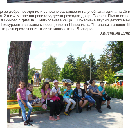
да за добро поведение и успешно завършване на учебната година на 26 
от 2.а и 4.б клас направиха чудесна разходка до гр. Плевен. Първо се по
 3D киното с филма "Омагьосаната къща ". Похапнаха вкусно детско ме
 Екскурзията завърши с посещение на Панорамата "Плевенска епопея 187
ата разшириха знанията си за миналото на България.
истина Дунков