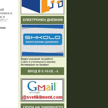
май
топиха в
ню в
ЕЛЕКТРОНЕН ДНЕВНИК
7 г.",
а
Видео-указания за работа
(само в училищната мрежа)
Активиране на профил
ВХОД В E-MAIL -A
ГРУПА НА УЧИЛИЩЕТО