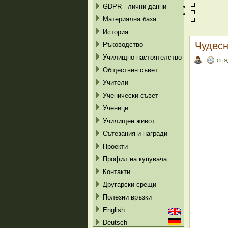
GDPR - лични данни
Материална база
История
Чудесн
Ръководство
Училищно настоятелство
СРЯД
Обществен съвет
Учители
Ученически съвет
Ученици
Училищен живот
Сътезания и награди
Проекти
Профил на купувача
Контакти
Другарски срещи
Полезни връзки
English
Deutsch