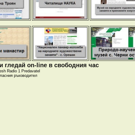
 гледай on-line в свободния час
esh
Radio 1
Predavatel
класния ръководител