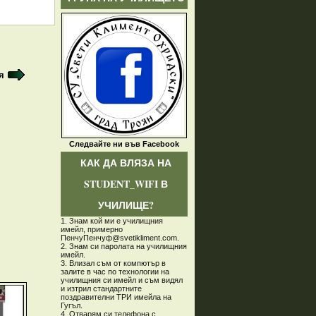
я
Следвайте ни във Facebook
КАК ДА ВЛЯЗА НА
STUDENT_WIFI В
УЧИЛИЩЕ?
1. Знам кой ми е училищния
имейл, примерно
ПенчуПенчуф@svetikliment.com.
2. Знам си паролата на училищния
имейл.
3. Влизал съм от компютър в
залите в час по технологии на
училищния си имейл и съм видял
и изтрил стандартните
поздравителни ТРИ имейла на
Гугъл.
4. Отварям си телефона с