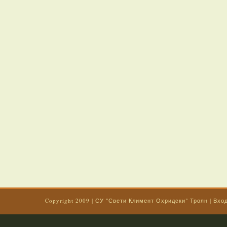
Copyright 2009
|
СУ "Свети Климент Охридски" Троян
|
Вхо