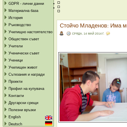
GDPR - лични данни
Материална база
История
Стойчо Младенов: Има мо
Ръководство
Училищно настоятелство
СРЯДА, 14 МАЙ 2014 Г.
Обществен съвет
Учители
Ученически съвет
Ученици
Училищен живот
Сътезания и награди
Проекти
Профил на купувача
Контакти
Другарски срещи
Полезни връзки
English
Deutsch