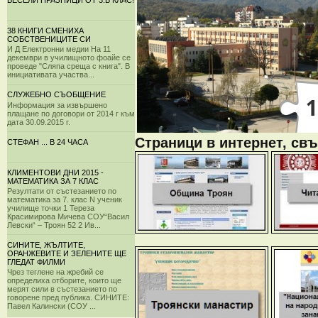
ВЕСЕЛИ ПРАЗНИЦИ ОТ 3.Б КЛАС!
38 КНИГИ СМЕНИХА
СОБСТВЕНИЦИТЕ СИ
И Д Електронни медии На 11
декември в училищното фоайе се
проведе "Сляпа среща с книга". В
инициативата участва...
СЛУЖЕБНО СЪОБЩЕНИЕ
Информация за извършено
плащане по договори от 2014 г към
дата 30.09.2015 г.
Страници в интернет, свъ
СТЕФАН ... В 24 ЧАСА
КЛИМЕНТОВИ ДНИ 2015 -
МАТЕМАТИКА ЗА 7 КЛАС
Резултати от състезанието по
математика за 7. клас N ученик
училище точки 1 Тереза
Красимирова Мичева СОУ“Васил
Левски“ – Троян 52 2 Ив...
СИНИТЕ, ЖЪЛТИТЕ,
ОРАНЖЕВИТЕ И ЗЕЛЕНИТЕ ЩЕ
ГЛЕДАТ ФИЛМИ
Чрез теглене на жребий се
определиха отборите, които ще
мерят сили в състезанието по
говорене пред публика. СИНИТЕ:
Павел Калински (СОУ ...