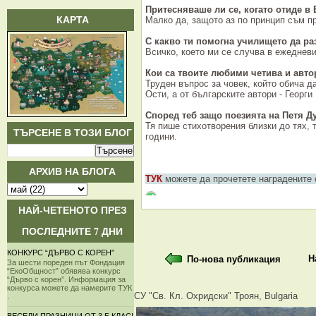
Притесняваше ли се, когато отиде в 
КАРТА
Малко да, защото аз по принцип съм п
С какво ти помогна училището да ра
Всичко, което ми се случва в ежеднев
Кои са твоите любими четива и
авто
Труден въпрос за човек, който обича д
Ости, а от българските автори - Георги
Според теб з
ащо поезията на Петя Д
Тя пише стихотворения близки до тях, 
ТЪРСЕНЕ В ТОЗИ БЛОГ
години.
АРХИВ НА БЛОГА
ТУК
можете да прочетете наградените 
НАЙ-ЧЕТЕНОТО ПРЕЗ
ПОСЛЕДНИТЕ 7 ДНИ
КОНКУРС “ДЪРВО С КОРЕН”
Н
По-нова публикация
За шести пореден път Фондация
“ЕкоОбщност” обявява конкурс
“Дърво с корен”. Информация за
конкурса можете да намерите ТУК
СУ "Св. Кл. Охридски" Троян, Bulgaria
.