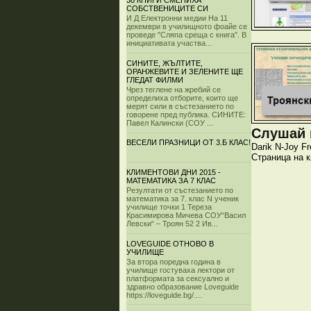
38 КНИГИ СМЕНИХА
СОБСТВЕНИЦИТЕ СИ
И Д Електронни медии На 11
декември в училищното фоайе се
проведе "Сляпа среща с книга". В
инициативата участва...
СИНИТЕ, ЖЪЛТИТЕ,
ОРАНЖЕВИТЕ И ЗЕЛЕНИТЕ ЩЕ
ГЛЕДАТ ФИЛМИ
Чрез теглене на жребий се
определиха отборите, които ще
мерят сили в състезанието по
говорене пред публика. СИНИТЕ:
Павел Калински (СОУ ...
Слушай и
ВЕСЕЛИ ПРАЗНИЦИ ОТ 3.Б КЛАС!
Darik
N-Joy
Fr
Страница на 
КЛИМЕНТОВИ ДНИ 2015 -
МАТЕМАТИКА ЗА 7 КЛАС
Резултати от състезанието по
математика за 7. клас N ученик
училище точки 1 Тереза
Красимирова Мичева СОУ“Васил
Левски“ – Троян 52 2 Ив...
LOVEGUIDE ОТНОВО В
УЧИЛИЩЕ
За втора поредна година в
училище гостуваха лектори от
платформата за сексуално и
здравно образование Loveguide
https://loveguide.bg/....