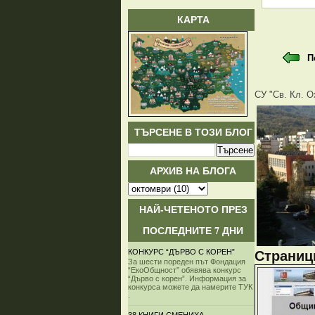
КАРТА
П
СУ "Св. Кл. О
ТЪРСЕНЕ В ТОЗИ БЛОГ
АРХИВ НА БЛОГА
НАЙ-ЧЕТЕНОТО ПРЕЗ
ПОСЛЕДНИТЕ 7 ДНИ
КОНКУРС “ДЪРВО С КОРЕН”
Страници
За шести пореден път Фондация
“ЕкоОбщност” обявява конкурс
“Дърво с корен”. Информация за
конкурса можете да намерите ТУК
.