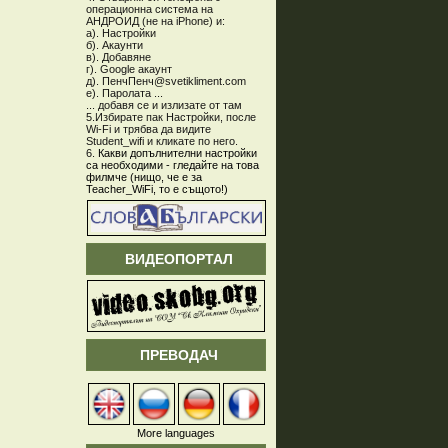
операционна система на
АНДРОИД (не на iPhone) и:
а). Настройки
б). Акаунти
в). Добавяне
г). Google акаунт
д). ПенчПенч@svetikliment.com
е). Паролата ...
... добавя се и излизате от там
5.Избирате пак Настройки, после
Wi-Fi и трябва да видите
Student_wifi и кликате по него.
6.
Какви допълнителни настройки
са необходими - гледайте на това
филмче (нищо, че е за
Teacher_WiFi, то е същото!)
ВИДЕОПОРТАЛ
ПРЕВОДАЧ
More languages