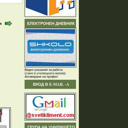
ЕЛЕКТРОНЕН ДНЕВНИК
я
Видео-указания за работа
(само в училищната мрежа)
Активиране на профил
ВХОД В E-MAIL -A
ГРУПА НА УЧИЛИЩЕТО