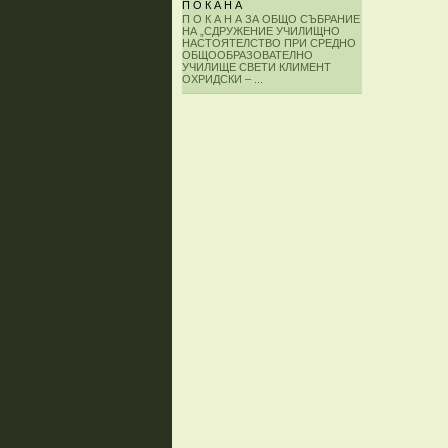
П О К А Н А
П О К А Н А ЗА ОБЩО СЪБРАНИЕ
НА „СДРУЖЕНИЕ УЧИЛИЩНО
НАСТОЯТЕЛСТВО ПРИ СРЕДНО
ОБЩООБРАЗОВАТЕЛНО
УЧИЛИЩЕ СВЕТИ КЛИМЕНТ
ОХРИДСКИ – ...