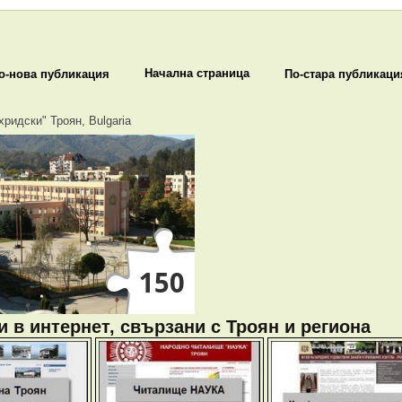
Начална страница
о-нова публикация
По-стара публикаци
хридски" Троян, Bulgaria
 в интернет, свързани с Троян и региона