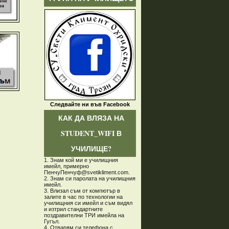
Следвайте ни във Facebook
КАК ДА ВЛЯЗА НА
STUDENT_WIFI В
УЧИЛИЩЕ?
1. Знам кой ми е училищния
имейл, примерно
ПенчуПенчуф@svetikliment.com.
2. Знам си паролата на училищния
имейл.
3. Влизал съм от компютър в
залите в час по технологии на
училищния си имейл и съм видял
и изтрил стандартните
поздравителни ТРИ имейла на
Гугъл.
4. Отварям си телефона с