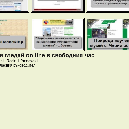
 гледай on-line в свободния час
esh
Radio 1
Predavatel
класния ръководител