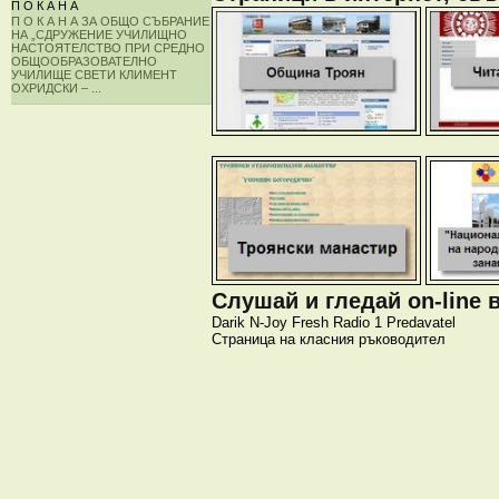
П О К А Н А
П О К А Н А ЗА ОБЩО СЪБРАНИЕ
НА „СДРУЖЕНИЕ УЧИЛИЩНО
НАСТОЯТЕЛСТВО ПРИ СРЕДНО
ОБЩООБРАЗОВАТЕЛНО
УЧИЛИЩЕ СВЕТИ КЛИМЕНТ
ОХРИДСКИ – ...
Слушай и гледай on-line 
Darik
N-Joy
Fresh
Radio 1
Predavatel
Страница на класния ръководител