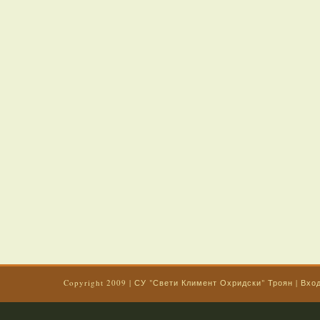
Copyright 2009
|
СУ "Свети Климент Охридски" Троян
|
Вхо