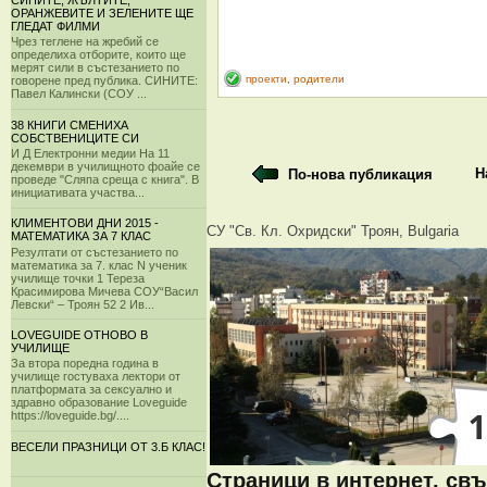
СИНИТЕ, ЖЪЛТИТЕ,
ОРАНЖЕВИТЕ И ЗЕЛЕНИТЕ ЩЕ
ГЛЕДАТ ФИЛМИ
Чрез теглене на жребий се
определиха отборите, които ще
мерят сили в състезанието по
проекти
,
родители
говорене пред публика. СИНИТЕ:
Павел Калински (СОУ ...
38 КНИГИ СМЕНИХА
СОБСТВЕНИЦИТЕ СИ
И Д Електронни медии На 11
декември в училищното фоайе се
Н
По-нова публикация
проведе "Сляпа среща с книга". В
инициативата участва...
КЛИМЕНТОВИ ДНИ 2015 -
СУ "Св. Кл. Охридски" Троян, Bulgaria
МАТЕМАТИКА ЗА 7 КЛАС
Резултати от състезанието по
математика за 7. клас N ученик
училище точки 1 Тереза
Красимирова Мичева СОУ“Васил
Левски“ – Троян 52 2 Ив...
LOVEGUIDE ОТНОВО В
УЧИЛИЩЕ
За втора поредна година в
училище гостуваха лектори от
платформата за сексуално и
здравно образование Loveguide
https://loveguide.bg/....
ВЕСЕЛИ ПРАЗНИЦИ ОТ 3.Б КЛАС!
Страници в интернет, свъ