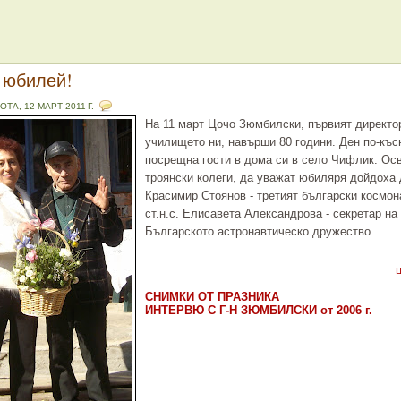
 юбилей!
ОТА, 12 МАРТ 2011 Г.
На 11 март Цочо Зюмбилски, първият директо
училището ни, навърши 80 години. Ден по-къс
посрещна гости в дома си в село Чифлик. Ос
троянски колеги, да уважат юбиляря дойдоха 
Красимир Стоянов - третият български космона
ст.н.с. Елисавета Александрова - секретар на
Българското астронавтическо дружество.
СНИМКИ ОТ ПРАЗНИКА
ИНТЕРВЮ С Г-Н ЗЮМБИЛСКИ от 2006 г.