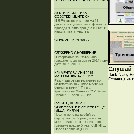
ВЕСЕЛИ ПРАЗНИЦИ ОТ 3.Б КЛАС!
38 КНИГИ СМЕНИХА
СОБСТВЕНИЦИТЕ СИ
И Д Електронни медии На 11
декември в училищното фоайе се
проведе "Сляпа среща с книга". В
инициативата участва...
СТЕФАН ... В 24 ЧАСА
СЛУЖЕБНО СЪОБЩЕНИЕ
Информация за извършено
плащане по договори от 2014 г към
дата 30.09.2015 г.
Слушай и
КЛИМЕНТОВИ ДНИ 2015 -
Darik
N-Joy
Fr
МАТЕМАТИКА ЗА 7 КЛАС
Страница на 
Резултати от състезанието по
математика за 7. клас N ученик
училище точки 1 Тереза
Красимирова Мичева СОУ“Васил
Левски“ – Троян 52 2 Ив...
СИНИТЕ, ЖЪЛТИТЕ,
ОРАНЖЕВИТЕ И ЗЕЛЕНИТЕ ЩЕ
ГЛЕДАТ ФИЛМИ
Чрез теглене на жребий се
определиха отборите, които ще
мерят сили в състезанието по
говорене пред публика. СИНИТЕ:
Павел Калински (СОУ ...