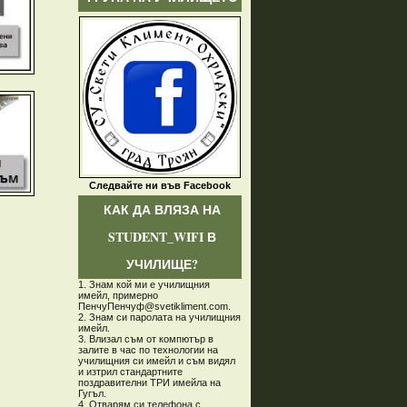
Следвайте ни във Facebook
КАК ДА ВЛЯЗА НА
STUDENT_WIFI В
УЧИЛИЩЕ?
1. Знам кой ми е училищния
имейл, примерно
ПенчуПенчуф@svetikliment.com.
2. Знам си паролата на училищния
имейл.
3. Влизал съм от компютър в
залите в час по технологии на
училищния си имейл и съм видял
и изтрил стандартните
поздравителни ТРИ имейла на
Гугъл.
4. Отварям си телефона с