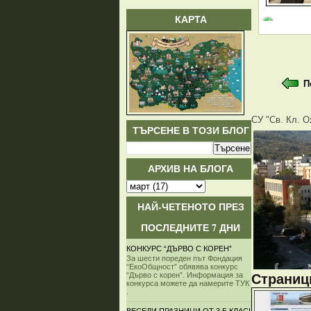
КАРТА
П
СУ "Св. Кл. О
ТЪРСЕНЕ В ТОЗИ БЛОГ
АРХИВ НА БЛОГА
НАЙ-ЧЕТЕНОТО ПРЕЗ
ПОСЛЕДНИТЕ 7 ДНИ
КОНКУРС “ДЪРВО С КОРЕН”
За шести пореден път Фондация
“ЕкоОбщност” обявява конкурс
“Дърво с корен”. Информация за
Страници
конкурса можете да намерите ТУК
.