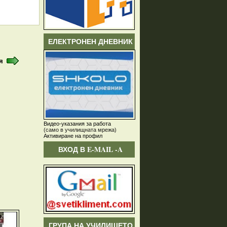
ЕЛЕКТРОНЕН ДНЕВНИК
я
Видео-указания за работа
(само в училищната мрежа)
Активиране на профил
ВХОД В E-MAIL -A
ГРУПА НА УЧИЛИЩЕТО