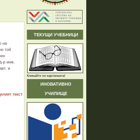
ТЕКУЩИ УЧЕБНИЦИ
р на
но той
вен
д-р инж.
вт, и
Кликайте по картинката!
ИНОВАТИВНО
УЧИЛИЩЕ
целият текст