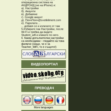
операционна система на
АНДРОИД (не на iPhone) и:
а). Настройки
б). Акаунти
в). Добавяне
г). Google акаунт
д). ПенчПенч@svetikliment.com
е). Паролата ...
... добавя се и излизате от там
5.Избирате пак Настройки, после
Wi-Fi и трябва да видите
Student_wifi и кликате по него.
6.
Какви допълнителни настройки
са необходими - гледайте на това
филмче (нищо, че е за
Teacher_WiFi, то е същото!)
ВИДЕОПОРТАЛ
ПРЕВОДАЧ
More languages