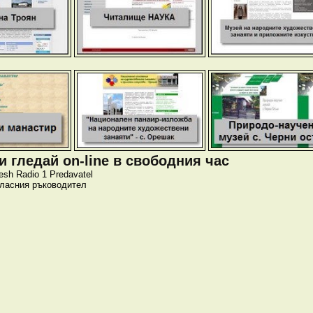
 гледай on-line в свободния час
esh
Radio 1
Predavatel
класния ръководител