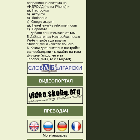
операционна система на
АНДРОИД (не на iPhone) и:
а). Настройки
б). Акаунти
в). Добавяне
г). Google акаунт
д). ПенчПенч@svetikliment.com
е). Паролата ...
... добавя се и излизате от там
5.Избирате пак Настройки, после
Wi-Fi и трябва да видите
Student_wifi и кликате по него.
6.
Какви допълнителни настройки
са необходими - гледайте на това
филмче (нищо, че е за
Teacher_WiFi, то е същото!)
ВИДЕОПОРТАЛ
ПРЕВОДАЧ
More languages