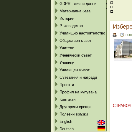
GDPR - лични данни
Материална база
История
Избере
Ръководство
Училищно настоятелство
ПОН
Обществен съвет
Учители
Ученически съвет
Ученици
Училищен живот
Сътезания и награди
Проекти
Профил на купувача
Контакти
СПРАВОЧН
Другарски срещи
Полезни връзки
English
Deutsch