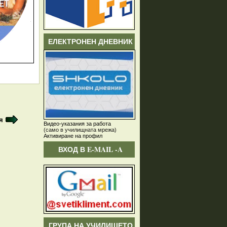
ЕЛЕКТРОНЕН ДНЕВНИК
я
Видео-указания за работа
(само в училищната мрежа)
Активиране на профил
ВХОД В E-MAIL -A
ГРУПА НА УЧИЛИЩЕТО