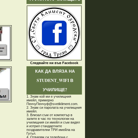
Следвайте ни във Facebook
КАК ДА ВЛЯЗА НА
STUDENT_WIFI В
УЧИЛИЩЕ?
1. Знам кой ми е училищния
имейл, примерно
ПенчуПенчуф@svetikliment.com.
2. Знам си паролата на училищния
имейл.
3. Влизал съм от компютър в
залите в час по технологии на
училищния си имейл и съм видял
и изтрил стандартните
поздравителни ТРИ имейла на
Гугъл.
4. Отварям си телефона с