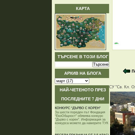
КАРТА
ТЪРСЕНЕ В ТОЗИ БЛОГ
П
АРХИВ НА БЛОГА
СУ "Св. Кл. О
НАЙ-ЧЕТЕНОТО ПРЕЗ
ПОСЛЕДНИТЕ 7 ДНИ
КОНКУРС “ДЪРВО С КОРЕН”
За шести пореден път Фондация
“ЕкоОбщност” обявява конкурс
“Дърво с корен”. Информация за
конкурса можете да намерите ТУК
.