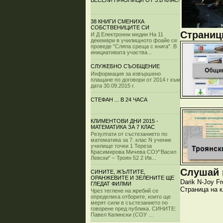
ВЕСЕЛИ ПРАЗНИЦИ ОТ 3.Б КЛАС!
38 КНИГИ СМЕНИХА
СОБСТВЕНИЦИТЕ СИ
Страници
И Д Електронни медии На 11
декември в училищното фоайе се
проведе "Сляпа среща с книга". В
инициативата участва...
СЛУЖЕБНО СЪОБЩЕНИЕ
Информация за извършено
плащане по договори от 2014 г към
дата 30.09.2015 г.
СТЕФАН ... В 24 ЧАСА
КЛИМЕНТОВИ ДНИ 2015 -
МАТЕМАТИКА ЗА 7 КЛАС
Резултати от състезанието по
математика за 7. клас N ученик
училище точки 1 Тереза
Красимирова Мичева СОУ“Васил
Левски“ – Троян 52 2 Ив...
Слушай и
СИНИТЕ, ЖЪЛТИТЕ,
ОРАНЖЕВИТЕ И ЗЕЛЕНИТЕ ЩЕ
Darik
N-Joy
Fr
ГЛЕДАТ ФИЛМИ
Страница на 
Чрез теглене на жребий се
определиха отборите, които ще
мерят сили в състезанието по
говорене пред публика. СИНИТЕ:
Павел Калински (СОУ ...