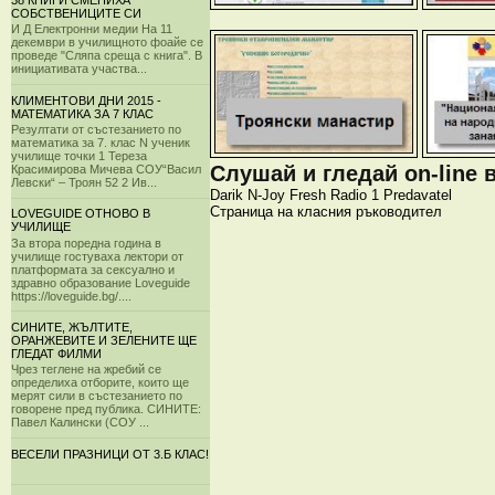
38 КНИГИ СМЕНИХА
СОБСТВЕНИЦИТЕ СИ
И Д Електронни медии На 11
декември в училищното фоайе се
проведе "Сляпа среща с книга". В
инициативата участва...
КЛИМЕНТОВИ ДНИ 2015 -
МАТЕМАТИКА ЗА 7 КЛАС
Резултати от състезанието по
математика за 7. клас N ученик
училище точки 1 Тереза
Слушай и гледай on-line 
Красимирова Мичева СОУ“Васил
Левски“ – Троян 52 2 Ив...
Darik
N-Joy
Fresh
Radio 1
Predavatel
Страница на класния ръководител
LOVEGUIDE ОТНОВО В
УЧИЛИЩЕ
За втора поредна година в
училище гостуваха лектори от
платформата за сексуално и
здравно образование Loveguide
https://loveguide.bg/....
СИНИТЕ, ЖЪЛТИТЕ,
ОРАНЖЕВИТЕ И ЗЕЛЕНИТЕ ЩЕ
ГЛЕДАТ ФИЛМИ
Чрез теглене на жребий се
определиха отборите, които ще
мерят сили в състезанието по
говорене пред публика. СИНИТЕ:
Павел Калински (СОУ ...
ВЕСЕЛИ ПРАЗНИЦИ ОТ 3.Б КЛАС!