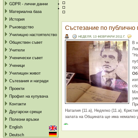
GDPR - лични данни
Материална база
История
Състезание по публично 
Ръководство
Училищно настоятелство
НЕДЕЛЯ, 13 ФЕВРУАРИ 2011 Г.
Обществен съвет
В 
Ле
Учители
"На
Ученически съвет
пу
Ученици
пр
Училищен живот
Об
из
Сътезания и награди
сб
Проекти
Мл
Профил на купувача
ум
Контакти
Пр
Наталия (11.а), Недялко (11.а), Кристи
Другарски срещи
залата на Общината ще има немалко у
Полезни връзки
English
Deutsch