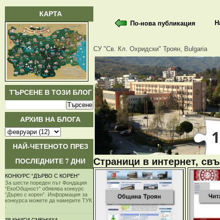
КАРТА
Н
По-нова публикация
СУ "Св. Кл. Охридски" Троян, Bulgaria
ТЪРСЕНЕ В ТОЗИ БЛОГ
АРХИВ НА БЛОГА
НАЙ-ЧЕТЕНОТО ПРЕЗ
ПОСЛЕДНИТЕ 7 ДНИ
Страници в интернет, свъ
КОНКУРС “ДЪРВО С КОРЕН”
За шести пореден път Фондация
“ЕкоОбщност” обявява конкурс
“Дърво с корен”. Информация за
конкурса можете да намерите ТУК
.