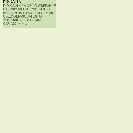
П О К А Н А
П О К А Н А ЗА ОБЩО СЪБРАНИЕ
НА „СДРУЖЕНИЕ УЧИЛИЩНО
НАСТОЯТЕЛСТВО ПРИ СРЕДНО
ОБЩООБРАЗОВАТЕЛНО
УЧИЛИЩЕ СВЕТИ КЛИМЕНТ
ОХРИДСКИ – ...