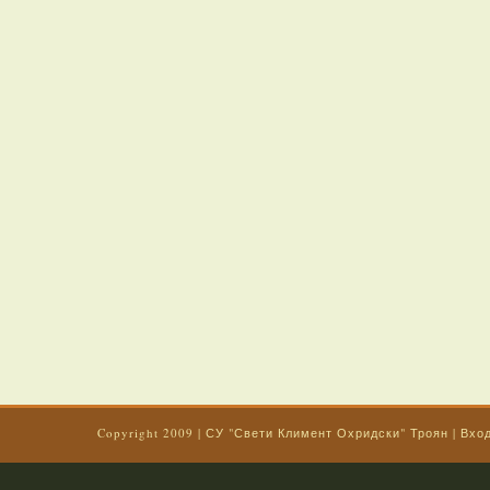
Copyright 2009
|
СУ "Свети Климент Охридски" Троян
|
Вхо