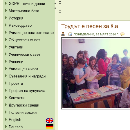
GDPR - лични данни
Материална база
История
Трудът е песен за 8.а
Ръководство
Училищно настоятелство
ПОНЕДЕЛНИК, 29 МАРТ 2010 Г.
Обществен съвет
Учители
Ученически съвет
Ученици
Училищен живот
Сътезания и награди
Проекти
Профил на купувача
Контакти
Другарски срещи
Полезни връзки
English
Deutsch