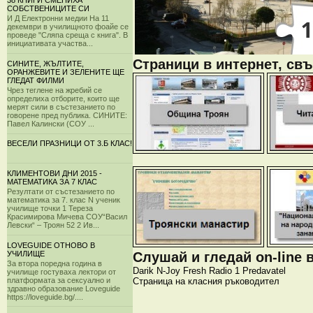
38 КНИГИ СМЕНИХА
СОБСТВЕНИЦИТЕ СИ
И Д Електронни медии На 11
декември в училищното фоайе се
проведе "Сляпа среща с книга". В
инициативата участва...
Страници в интернет, свъ
СИНИТЕ, ЖЪЛТИТЕ,
ОРАНЖЕВИТЕ И ЗЕЛЕНИТЕ ЩЕ
ГЛЕДАТ ФИЛМИ
Чрез теглене на жребий се
определиха отборите, които ще
мерят сили в състезанието по
говорене пред публика. СИНИТЕ:
Павел Калински (СОУ ...
ВЕСЕЛИ ПРАЗНИЦИ ОТ 3.Б КЛАС!
КЛИМЕНТОВИ ДНИ 2015 -
МАТЕМАТИКА ЗА 7 КЛАС
Резултати от състезанието по
математика за 7. клас N ученик
училище точки 1 Тереза
Красимирова Мичева СОУ“Васил
Левски“ – Троян 52 2 Ив...
LOVEGUIDE ОТНОВО В
УЧИЛИЩЕ
Слушай и гледай on-line 
За втора поредна година в
Darik
N-Joy
Fresh
Radio 1
Predavatel
училище гостуваха лектори от
Страница на класния ръководител
платформата за сексуално и
здравно образование Loveguide
https://loveguide.bg/....