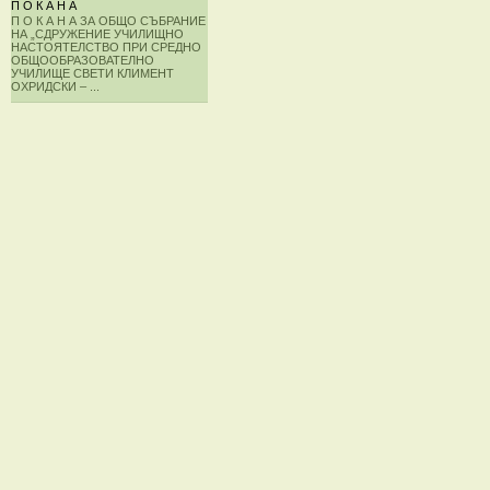
П О К А Н А
П О К А Н А ЗА ОБЩО СЪБРАНИЕ
НА „СДРУЖЕНИЕ УЧИЛИЩНО
НАСТОЯТЕЛСТВО ПРИ СРЕДНО
ОБЩООБРАЗОВАТЕЛНО
УЧИЛИЩЕ СВЕТИ КЛИМЕНТ
ОХРИДСКИ – ...