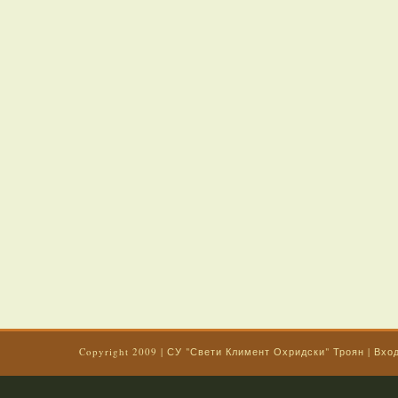
Copyright 2009
|
СУ "Свети Климент Охридски" Троян
|
Вхо